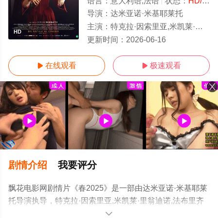
语言：
意大利语,法语
状态：
HD/高清
导演：
达米亚诺·米基耶莱托
主演：
特克拉·因索里亚,米凯莱·里翁迪诺,法布里齐亚·萨基,安德里亚·彭纳基,瓦伦蒂娜·贝莱,斯特凡诺·阿科尔西,希尔德加
HD
更新时间：
2026-06-16
在线观看
极速观看


剧情介绍
我要评分
飘花电影网剧情片《春2025》是一部由达米亚诺·米基耶莱
托导演执导，特克拉·因索里亚,米凯莱·里翁迪诺,法布里齐
亚·萨基,安德里亚·彭纳基,瓦伦蒂娜·贝莱,斯特凡诺·阿科尔
