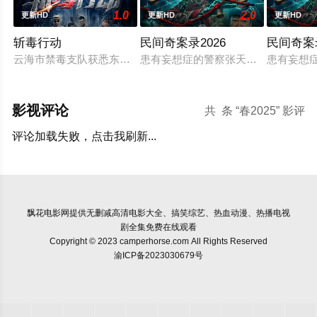
1.0
2.0
更新HD
更新HD
更新HD
斩毒行动
民间奇案录2026
民间奇案
云海市禁毒支队获悉东南亚毒王廖爷将携600余公斤毒品来云交
患有妄想症的警察张天盛遇上一起离奇
患有妄想
影视评论
共
条 “春2025” 影评
评论加载失败，点击我刷新...
飘花电影网
提供无删减高清电影大全、搞笑综艺、热血动漫、热播电视
剧全集免费在线观看
Copyright © 2023 camperhorse.com All Rights Reserved
渝ICP备2023030679号