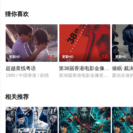
西,希尔德加德·德·斯特凡诺,米克·雅等演员精彩演绎的意大
利 / 法国电影，手机免费观看高清未删减完整版电影大全就
猜你喜欢
上飘花影院，更多剧情信息可移步至豆瓣电影、电视猫或
剧情网等平台了解。
4.0
3.0
更新HD
更新HD
更新HD
超越黄线粤语
第38届香港电影金像奖颁奖典礼
催眠·裁
1989 / 中国香港 / 剧情
第38届香港电影金像奖是为表彰表扬
轰动全港
相关推荐