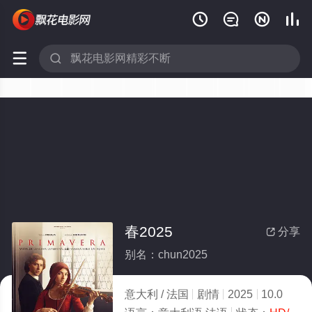






春2025
分享

别名：chun2025
意大利 / 法国
剧情
2025
10.0