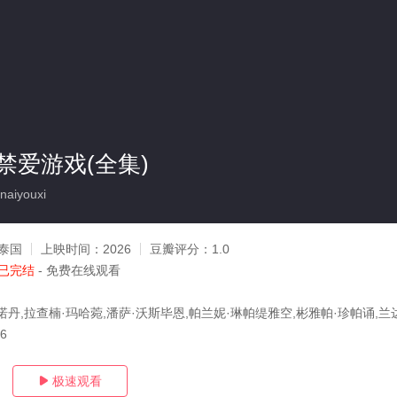
禁爱游戏(全集)
aiyouxi
泰国
上映时间：
2026
豆瓣评分：
1.0
已完结
- 免费在线观看
诺丹,拉查楠·玛哈菀,潘萨·沃斯毕恩,帕兰妮·琳帕缇雅空,彬雅帕·珍帕诵,兰
16
极速观看
