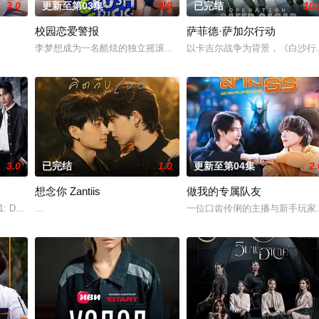
3.0
更新至第03集
4.0
已完结
10.
校园恋爱警报
萨菲德·萨加尔行动
有许多障碍等待着两人共同跨越。
李梦想成为一名酷炫的独立摇滚音乐家。由于他完全无视学业，他的
以卡吉尔战争为背景，《白沙行
3.0
已完结
1.0
更新至第04集
2.
想念你 Zantiis
做我的专属队友
Don't Be Too Emotional อย่าขอพี่เจน影视化
...
一位口齿伶俐的主播与新手玩家