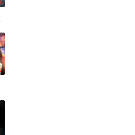
0
母亲把他送到了一所新学校，这所学校今年首次招收男生。他立刻与勤奋好学的
动》讲述了印度空军"金色箭头"第17中队的故事，他们最初的任务是执行照相
0
！顶级主播Thi追捕神秘玩家Zo，后者竟屡次击败他。一场原本只为猎杀对手