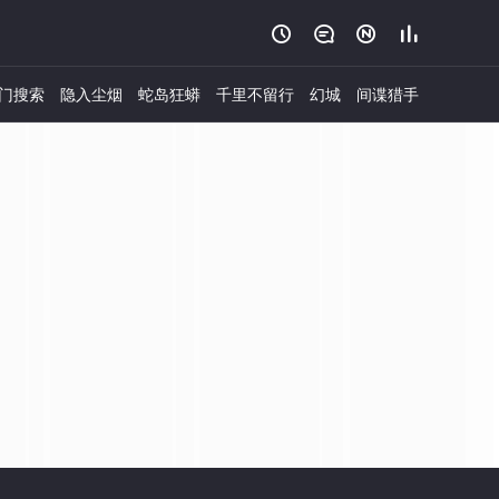




门搜索
隐入尘烟
蛇岛狂蟒
千里不留行
幻城
间谍猎手