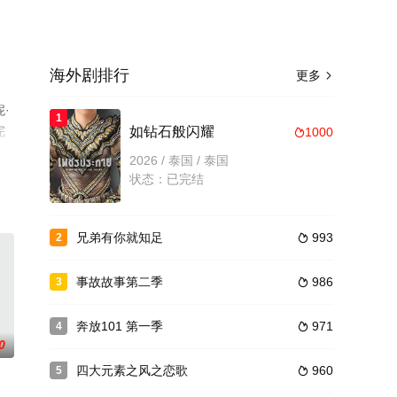
海外剧排行
更多

·
1
完
如钻石般闪耀
1000

2026 / 泰国 / 泰国
状态：已完结
兄弟有你就知足
993
2

事故故事第二季
986
3

奔放101 第一季
971
4

0
四大元素之风之恋歌
960
5
