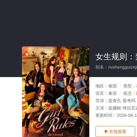
女生规则：
别名：nvshengguizejin
地区：
泰国
类型：
语言：
泰语
状态：
导演：
提查孔·普考同
主演：
提娜丽·维拉瓦
更新时间：
2026-06-
在线观看
