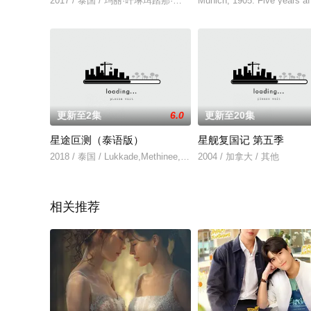
2017 / 泰国 / 玛丽·吀琳珥踏那·苏提格蒙沃恩吉莱·勒姆威拉伊Kang,V
Munich, 1905. Five years aft
更新至2集
6.0
更新至20集
星途叵测（泰语版）
星舰复国记 第五季
2018 / 泰国 / Lukkade,Methinee,Kingpayome楠迪·宗拉
2004 / 加拿大 / 其他
相关推荐