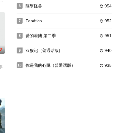
mnetNatalie,PanaleeSomchai,KhemkladSai,jittima
隔壁怪兽
954
6

还是“因为我想要”？！？
Fanático
952
7

爱的着陆 第二季
951
8

0
双猴记（普通话版)
940
9

你是我的心跳（普通话版）
935
10

事