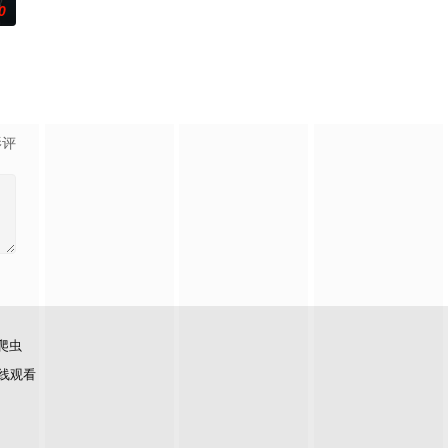
0
死亡。这起事故的真正罪魁祸首是富家子弟，他们强大的父母“帮助”法院做出了
影评
爬虫
线观看