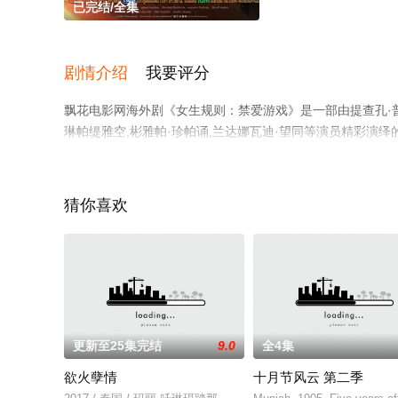
已完结/全集
剧情介绍
我要评分
飘花电影网海外剧《女生规则：禁爱游戏》是一部由提查孔·普考
琳帕缇雅空,彬雅帕·珍帕诵,兰达娜瓦迪·望同等演员精彩演
整版电视剧全集就上飘花影院，热播电视剧提前免费观看，
猜你喜欢
更新至25集完结
9.0
全4集
欲火孽情
十月节风云 第二季