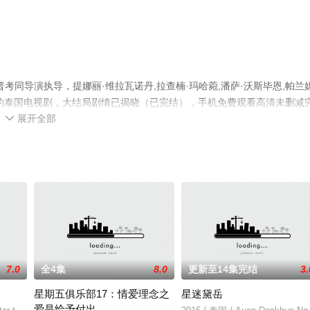
同导演执导，提娜丽·维拉瓦诺丹,拉查楠·玛哈菀,潘萨·沃斯毕恩,帕兰妮
绎的泰国电视剧，大结局剧情已揭晓（已完结），手机免费观看高清未删减
展开全部
更多剧情信息可移步至豆瓣电视剧、电视猫或剧情网等平台了解。

7.0
全4集
8.0
更新至14集完结
3.
星期五俱乐部17：情爱理念之
星迷黛岳
爱是给予付出