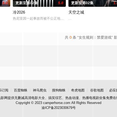
8.0
更新至第02集
5.0
更新至第02集
1.
冷2026
天空之城
清晨，泰国爆发血腥镇压，大学生Ravin被迫逃入丛林，加入地下游击队。在那个
热尼亚因一起事故而被不公正地监禁，她的丈夫和6岁的女儿在事故中
...
共
0
条 “女生规则：禁爱游戏” 
S订阅
百度蜘蛛
神马爬虫
搜狗蜘蛛
奇虎地图
谷歌地图
必应
电影网
提供无删减高清电影大全、搞笑综艺、热血动漫、热播电视剧全集免费在
Copyright © 2023 camperhorse.com All Rights Reserved
渝ICP备2023030679号