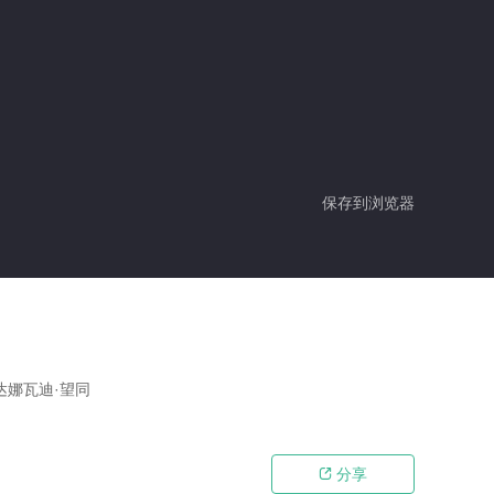
保存到浏览器
达娜瓦迪·望同
分享
