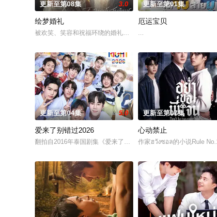
更新至第08集
3.0
更新至第01集
绘梦婚礼
厄运宝贝
被欢笑、笑容和祝福环绕的婚礼仅仅是爱情生活的起点。未来还
...
更新至第04集
5.0
更新至第07集
爱来了别错过2026
心动禁止
翻拍自2016年泰国剧集《爱来了别错过》。
作家ฮวังซอล的小说Rule No.1: 