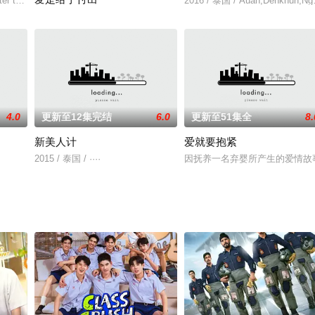
orakorn
er the events of the first season, the ba
2016 / 泰国 / Auan,Denkhun,Nga
爱需要付出是真的吗？给“一个贪得无厌的人”但她给了…“因为她想要”
4.0
更新至12集完结
6.0
更新至51集全
8.
新美人计
爱就要抱紧
维蒙普提查·克瑟辛杰迪帕·迪拉朋帕
2015 / 泰国 / ····
因抚养一名弃婴所产生的爱情故