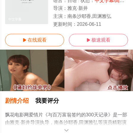
语言：
日语
状态：
中文字幕/高清
- 
导演：
雅克·新井
主演：
南条沙耶香,田渊雅弘
中文字幕
更新时间：
2026-06-11
在线观看
极速观看


剧情介绍
我要评分
飘花电影网爱情片《与百万富翁签约的300天记录》是一部
由雅克·新井导演执导，南条沙耶香,田渊雅弘等演员精彩演
绎的日本电影，手机免费观看高清未删减完整版电影大全
