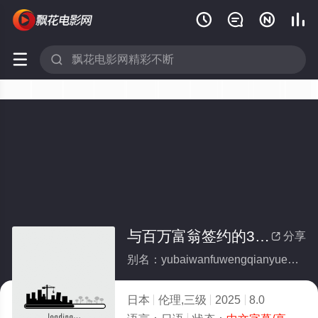






与百万富翁签约的300天记录
分享

别名：yubaiwanfuwengqianyuede300tianjilu
日本
伦理,三级
2025
8.0