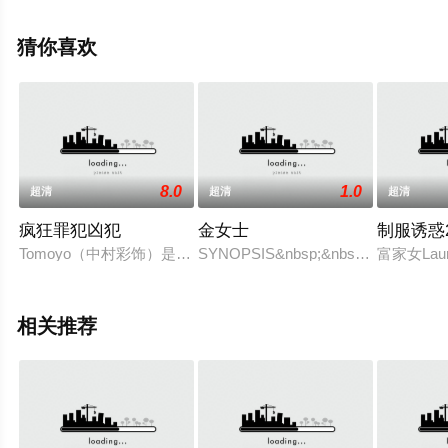
就上飘花影院，更多剧情信息可移步至豆瓣电影、电视猫
或剧情网等平台了解。
猜你喜欢
8.0
1.0
超清
超清
超清
疯狂罪犯凶犯
金女士
制服诱惑
Tomoyo（中村彩饰）是日本黑手党组织领头成员Udo（竹内
SYNOPSIS&nbsp;&nbsp;&nbsp;&nbs
富家女La
相关推荐