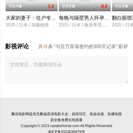
3.0
9.0
中文字幕
中文字幕
中文字幕
大家的妻子：住户专用洞口
每晚与隔壁男人怀孕性爱
翻白眼喷
2025 / 日本 / 加藤桃香
2025 / 日本 / 舞原希里,佐川金二
2025 / 
影视评论
共
0
条 “与百万富翁签约的300天记录” 影评
飘花电影网
提供无删减高清电影大全、搞笑综艺、热血动漫、热播电视
剧全集免费在线观看
Copyright © 2023 camperhorse.com All Rights Reserved
渝ICP备2023030679号