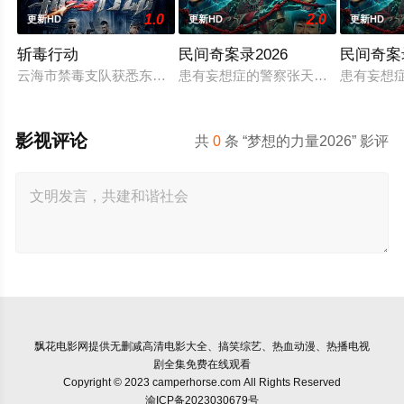
1.0
2.0
更新HD
更新HD
更新HD
斩毒行动
民间奇案录2026
民间奇案
云海市禁毒支队获悉东南亚毒王廖爷将携600余公斤毒品来云交
患有妄想症的警察张天盛遇上一起离奇
患有妄想
影视评论
共
0
条 “梦想的力量2026” 影评
飘花电影网
提供无删减高清电影大全、搞笑综艺、热血动漫、热播电视
剧全集免费在线观看
Copyright © 2023 camperhorse.com All Rights Reserved
渝ICP备2023030679号