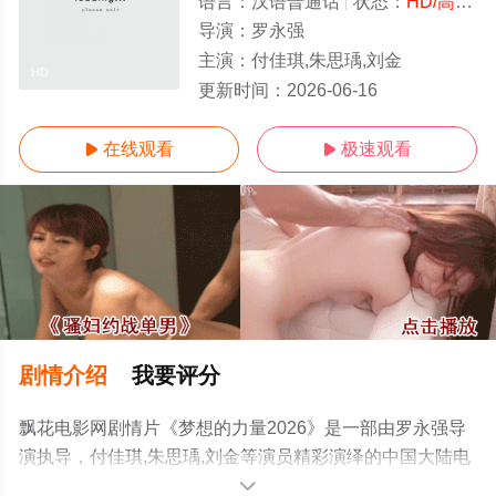
语言：
汉语普通话
状态：
HD/高清
-
导演：
罗永强
主演：
付佳琪,朱思瑀,刘金
HD
更新时间：
2026-06-16
在线观看
极速观看


剧情介绍
我要评分
飘花电影网剧情片《梦想的力量2026》是一部由罗永强导
演执导，付佳琪,朱思瑀,刘金等演员精彩演绎的中国大陆电
影，手机免费观看高清未删减完整版电影大全就上飘花影
