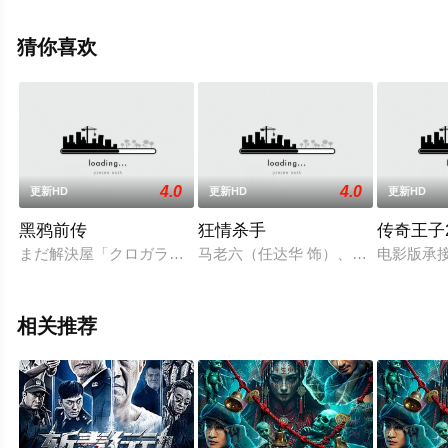
院，更多剧情信息可移步至豆瓣电影、电视猫或剧情网等
平台了解。
猜你喜欢
4.0
4.0
更新HD
更新HD
更新HD
黑鸦前传
狂情杀手
传奇王子
まだ解決屋「クロガラス」ができる前のお話―。黒斗が新人警
马老六（任达华 饰）、阿龙（郑浩南
电影版承接
相关推荐