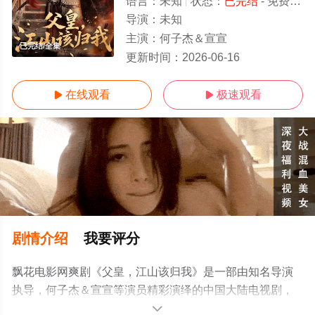
语言：
未知
状态：
已完结
- 免费在线观看
导演：
未知
主演：
何子杰＆宣宣
已完结/全集
更新时间：
2026-06-16
在线观看
极速观看


剧情介绍
我要评分
飘花电影网爽剧《父皇，江山该归我》是一部由知名导演
执导，何子杰＆宣宣等演员精彩演绎的中国大陆电视剧，
大结局剧情已揭晓（已完结），手机免费观看高清未删减
