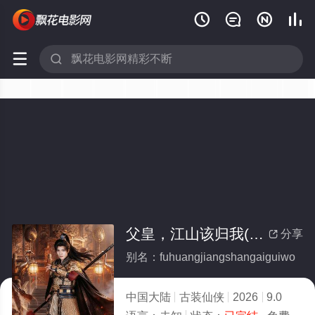






父皇，江山该归我(全集)
分享

别名：fuhuangjiangshangaiguiwo
中国大陆
古装仙侠
2026
9.0