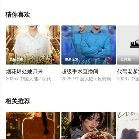
完整版电视剧全集就上飘花影院，热播电视剧提前免费观
看，更多剧情信息可移步至豆瓣电视剧、电视猫或剧情网
猜你喜欢
等平台了解。
7.0
5.0
更新全集
更新全集
全62集
烟花烬处她归来
超级手术直播间
代驾老爹
2025 / 中国大陆 / 现代都市
2025 / 中国大陆 / 反转爽
2026 / 
相关推荐