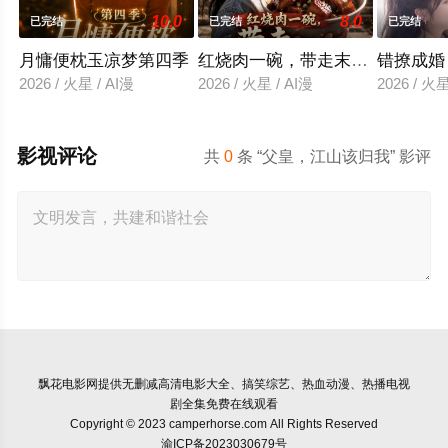
10.0
8.0
已完结
已完结
已完结
月慵便枕玉凉梦第四季
红烧肉一碗，带走末日战神
错撩成婚
2026 / 火星 / AI漫
2026 / 火星 / AI漫
2026 / 火星
影视评论
共
0
条 “父皇，江山该归我” 影评
飘花电影网
提供无删减高清电影大全、搞笑综艺、热血动漫、热播电视
剧全集免费在线观看
Copyright © 2023 camperhorse.com All Rights Reserved
渝ICP备2023030679号