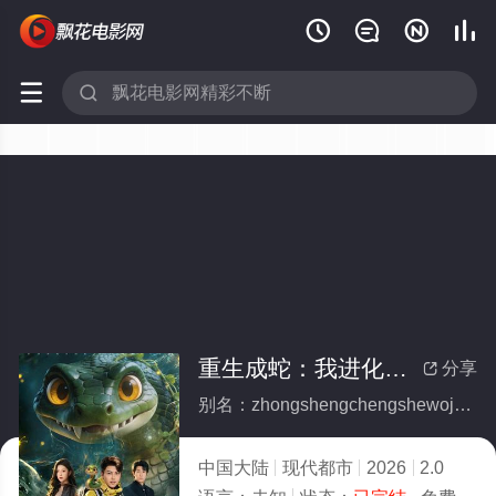






重生成蛇：我进化成顶流(全集)
分享

别名：zhongshengchengshewojinhuachengdingliu
中国大陆
现代都市
2026
2.0