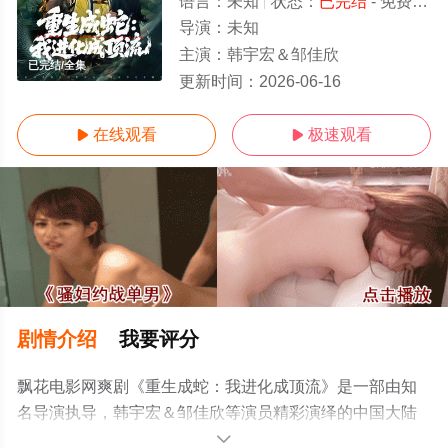
语言：
未知
状态：
已完结
- 免费在线观看
导演：
未知
主演：
韩宇宏＆邹佳欣
已完结/全集
更新时间：
2026-06-16
在线观看
极速观看


剧情介绍
我要评分
飘花电影网爽剧《重生成蛇：我进化成顶流》是一部由知
名导演执导，韩宇宏＆邹佳欣等演员精彩演绎的中国大陆
电视剧，大结局剧情已揭晓（已完结），手机免费观看高
