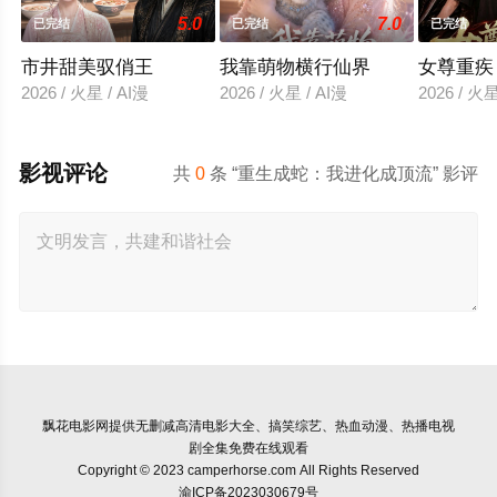
5.0
7.0
已完结
已完结
已完结
市井甜美驭俏王
我靠萌物横行仙界
女尊重疾
2026 / 火星 / AI漫
2026 / 火星 / AI漫
2026 / 火星
影视评论
共
0
条 “重生成蛇：我进化成顶流” 影评
飘花电影网
提供无删减高清电影大全、搞笑综艺、热血动漫、热播电视
剧全集免费在线观看
Copyright © 2023 camperhorse.com All Rights Reserved
渝ICP备2023030679号