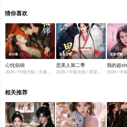
清未删减完整版电视剧全集就上飘花影院，热播电视剧提
前免费观看，更多剧情信息可移步至豆瓣电视剧、电视猫
猜你喜欢
或剧情网等平台了解。
1.0
4.0
全82集
更新全集
更新全集
心忱似锦
思美人第二季
我的超sh
2026 / 中国大陆 / 王康＆言欢
2026 / 中国大陆 / 郭昊钧＆田雨晴
2026 /
相关推荐