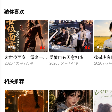
未删减完整版电视剧全集就上飘花影院，热播电视剧提前
免费观看，更多剧情信息可移步至豆瓣电视剧、电视猫或
猜你喜欢
剧情网等平台了解。
6.0
9.0
已完结
已完结
已完结
末世位面商：嚣张一日是一日
爱情自有天意相逢
盐碱变良
2026 / 火星 / AI漫
2026 / 火星 / AI漫
2026 / 火星
相关推荐