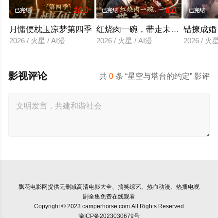
10.0
8.0
已完结
已完结
已完结
月慵便枕玉凉梦第四季
红烧肉一碗，带走末日战神
错撩成婚
2026 / 火星 / AI漫
2026 / 火星 / AI漫
2026 / 火星
影视评论
共
0
条 “星空与塔台的约定” 影评
飘花电影网
提供无删减高清电影大全、搞笑综艺、热血动漫、热播电视
剧全集免费在线观看
Copyright © 2023 camperhorse.com All Rights Reserved
渝ICP备2023030679号