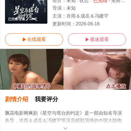
语言：
未知
状态：
已完结
- 免费在线观看
导演：
未知
主演：
肖雨＆成岳＆冯建宇
已完结/全集
更新时间：
2026-06-16
在线观看
极速观看


剧情介绍
我要评分
飘花电影网爽剧《星空与塔台的约定》是一部由知名导演
执导，肖雨＆成岳＆冯建宇等演员精彩演绎的中国大陆电
视剧，大结局剧情已揭晓（已完结），手机免费观看高清
