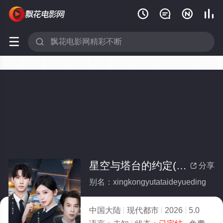






星空与塔台的约定(全集)
分享

别名：xingkongyutataideyueding
中国大陆
现代都市
2026
5.0