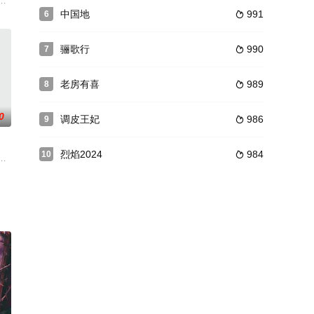
嬉笑怒骂间、讲述普通“长漂”微小却闪亮的生
成为了同桌之后，互相看不顺眼。两人在网上都有自己的网恋对象，但是彼此都
爆笑喜剧。通过无厘头形式，诙谐解读热点，另类诠释生活。该剧是碎片化式喜
中国地
991
6

骊歌行
990
7

老房有喜
989
8

0
调皮王妃
986
9

烈焰2024
984
10

的是，这个女
泼辣的表姐杜艾住在一起，杜艾在图乐所在的高中经营着一个食堂-九号食堂。