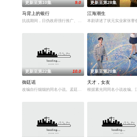
更新至第10集
9.0
更新至第28集
马背上的银行
江海潮生
抗战期间，日伪政府强行推广、使用由“中国准备银行”发行的伪
本剧讲述了状元实业家张謇
更新至第22集
10.0
更新至第20集
御廷谣
天才，女友
改编自行烟烟的同名小说。孟廷辉，大平王朝有史以来个以女子
根据素光同同名小说改编。