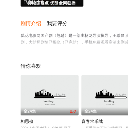
已完结/全集
剧情介绍
我要评分
飘花电影网国产剧《翘楚》是一部由杨龙导演执导，王瑞昌,蒋
剧，大结局剧情已揭晓（已完结），手机免费观看高清未删
可移步至豆瓣电视剧、电视猫或剧情网等平台了解。
猜你喜欢
全24集
2.0
全24集
相思蛊
喜卷常乐城