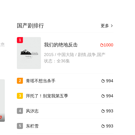
国产剧排行
更多

1
信息
我们的绝地反击
1000

2015 / 中国大陆 / 剧情,战争,国产
状态：全36集
青瑶不想当杀手
994
2

拜托了！别宠我第五季
994
3

风汐志
993
4

0
东栏雪
993
5
