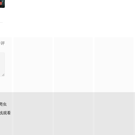
0
民警察的
起逃亡，二人历经家族与朝廷的重重考验，与命运
陷私通的世家名媛小姐傅庭芸，被迫一起逃亡，二人历经家族与朝廷的重重考验
家连载漫画《吾凰在上》。现代少女奚圆（姜贞羽 饰）因意外踏入玄机界，继
影评
爬虫
线观看