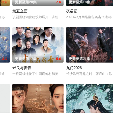
5.0
更新至第28集
7.0
更新至第18集
9.
第五立面
夜语记
钞货币。根据党中央指示，高景波、徐邵梁、孙希光和黄鹰等人开始筹备建立冀
创办大生企业，实业报国的故事。甲午战争后，国家蒙羞，张謇虽高中状元，却
该剧围绕四位建筑师展开，讲述了他们在中意合作项目中面对专业挑
2025年7月网络剧备案当代 都
8.0
更新至第17集
5.0
更新至第21集
9.
米良与麦青
九门2026
进士科三元及第入翰林院的奇女子。十年前的她被他从死人堆里救出来，蓬头垢
江逾白长大以后，林知夏忽然对他说：“江逾白，我喜欢你，哲学和生物学意义上
一根网线连接了中国鹿鸣村和英国牛津，麦香通过视频向米良宣告：
长沙风云再起之时，张启山（陈伟