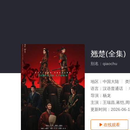
翘楚(全集)
别名：qiaochu
地区：
中国大陆
类
语言：
汉语普通话
导演：
杨龙
主演：
王瑞昌,蒋恺,周
更新时间：
2026-06-
在线观看
