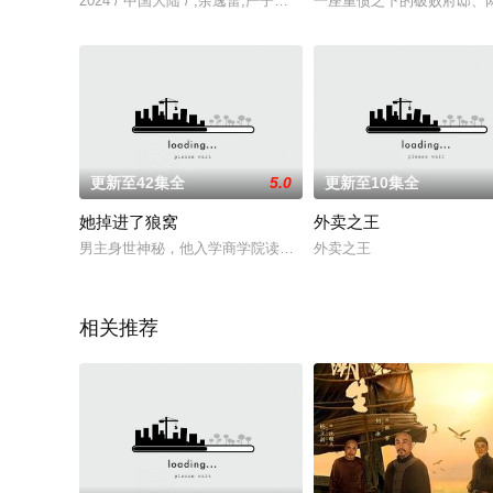
2024 / 中国大陆 / ,余逸蕾,严子贤,王子菲,赵文龙
一座重债之下的破败府邸、
更新至42集全
5.0
更新至10集全
她掉进了狼窝
外卖之王
男主身世神秘，他入学商学院读书，开学典礼上偶见一女生，他
外卖之王
相关推荐