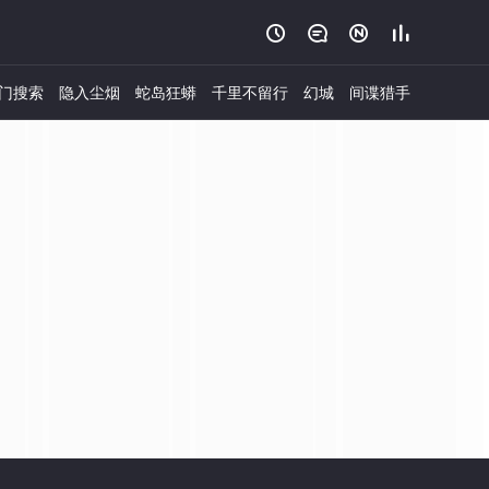




门搜索
隐入尘烟
蛇岛狂蟒
千里不留行
幻城
间谍猎手