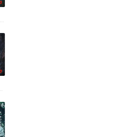
0
南银行，手
渴望寻求强国之路。他毅然弃政从商，殚精竭虑，
战与境外竞争，通过创新实践实现本土设计理念突破的故事。
市 海南越酷文化传媒有限公司
0
面口齿不清。
的喜欢。”那个夜晚，他脸颊微热，还听见自己
婚不结了。鹿鸣村开了锅，村民大骂麦香是叛徒。麦香是婚前体检查出不孕症，
霆 饰）与吴老狗（曾舜晞 饰）强强联手，携手霍仙姑（陈瑶 饰）与九门诸人