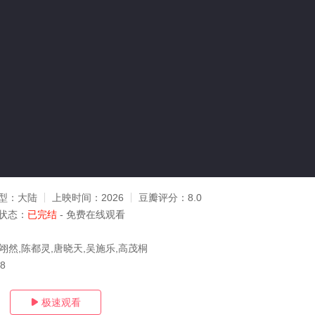
型：
大陆
上映时间：
2026
豆瓣评分：
8.0
状态：
已完结
- 免费在线观看
翊然,陈都灵,唐晓天,吴施乐,高茂桐
18
极速观看
