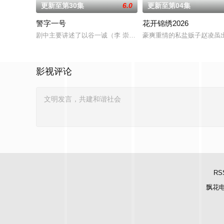
更新至第30集
6.0
更新至第04集
警字一号
花开锦绣2026
剧中主要讲述了以谷一诚（李 崇霄饰演）为代表的冀北市公安刑
豪爽重情的私盐贩子赵凌虽
影视评论
RS
飘花