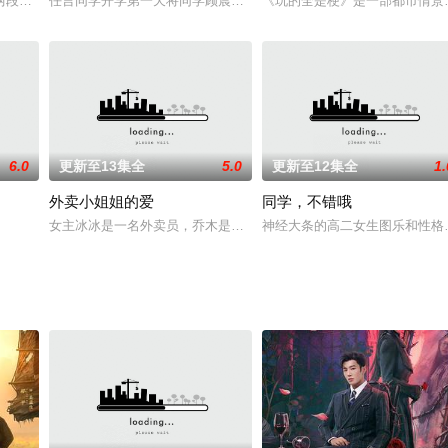
两段跨越阶级的天赐姻缘、三个自身难保的异乡少女、四位迥然不同的老少爷们，
任言同学开学第一天将同学顾晨误认为老师，闹出了笑话。她和顾辰
《玩的全是梗》是一部都市情景
6.0
更新至13集全
5.0
更新至12集全
1.
外卖小姐姐的爱
同学，不错哦
当时就惊呆了。因为这个女生曾给他吃毒苹果差点毒死他。可是令他万万没想到
女主冰冰是一名外卖员，乔木是有钱的人家，两人展开了甜蜜之旅。
神经大条的高二女生图乐和性格