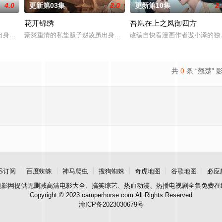
4.0
更新第03集
2.0
更新第10集
2.
花开锦绣
吾凰在上之凤御四方
警用自己 的超凡的智慧与过人的勇气，屡破奇案、勇 擒元凶的故事，展现了人
出身草莽，却心怀壮志，他结识了遭人诬陷私通的世家名媛小姐傅庭芸，被迫一
豪爽重情的私盐贩子赵凌虽出身草莽，却心怀壮志，他结识了遭人诬
改编自快看漫画作者嗷小泽的独
共
0
条 “翘楚” 
S订阅
百度蜘蛛
神马爬虫
搜狗蜘蛛
奇虎地图
谷歌地图
必应
电影网
提供无删减高清电影大全、搞笑综艺、热血动漫、热播电视剧全集免费在
Copyright © 2023 camperhorse.com All Rights Reserved
渝ICP备2023030679号