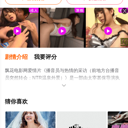
剧情介绍
我要评分
飘花电影网爱情片《播音员与热情的采访（前地方台播音
员突然转会：NTR温泉外景）》是一部由太宰甚保导演执
导，广濑由里等演员精彩演绎的日本电影，手机免费观看

高清未删减完整版电影大全就上飘花影院，更多剧情信息
可移步至豆瓣电影、电视猫或剧情网等平台了解。
猜你喜欢