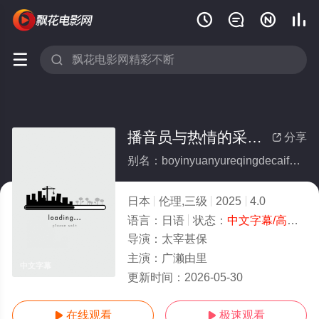






播音员与热情的采访（前地方台播音员突然转会：NTR温泉外景）
分享

别名：boyinyuanyureqingdecaifangqiandifangtaiboyinyuanturanzhuanhuiNTRwenquanwaijing
日本
伦理,三级
2025
4.0
语言：
日语
状态：
中文字幕/高清
- 
导演：
太宰甚保
主演：
广濑由里
中文字幕
更新时间：
2026-05-30
在线观看
极速观看

