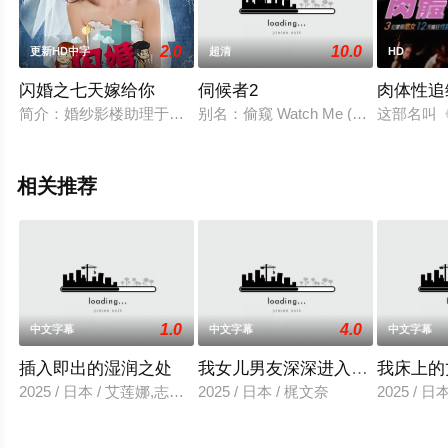
2.0
10.0
更新HD中字
超清
HD
闪婚之七天嫁给你
伺候者2
肉体性追
简介：婚纱影楼助理于跳跳是一位怀揣明星梦的妙龄少女，与严
别名：偷窥 Watch Me (199
这部名叫《
相关推荐
1.0
4.0
中文字幕
中文字幕
中文字幕
插入即出的湿润之处
我女儿男友深深进入我的身体
我床上的
2025 / 日本 / 艾莲娜,志美健
2025 / 日本 / 梶文奈
2025 / 