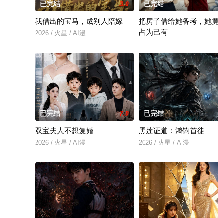
已完结
3.0
已完结
我借出的宝马，成别人陪嫁
把房子借给她备考，她
占为己有
2026 / 火星 / AI漫
2026 / 火星 / AI漫
已完结
7.0
已完结
双宝夫人不想复婚
黑莲证道：鸿钧首徒
2026 / 火星 / AI漫
2026 / 火星 / AI漫