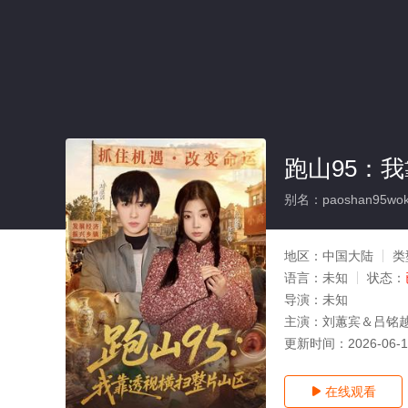
跑山95：
别名：paoshan95wokao
地区：
中国大陆
类
语言：
未知
状态：
导演：
未知
主演：
刘蕙宾＆吕铭
更新时间：
2026-06-
在线观看
