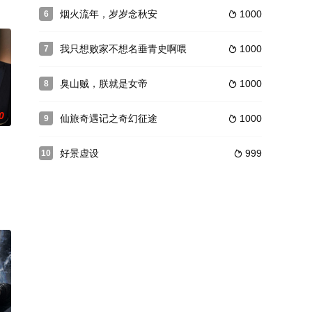
烟火流年，岁岁念秋安
1000
6

我只想败家不想名垂青史啊喂
1000
7

臭山贼，朕就是女帝
1000
8

0
仙旅奇遇记之奇幻征途
1000
9

好景虚设
999
10
