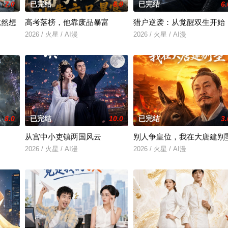
7.0
已完结
6.0
已完结
6.
竟然想
高考落榜，他靠废品暴富
猎户逆袭：从觉醒双生开始
2026 / 火星 / AI漫
2026 / 火星 / AI漫
8.0
已完结
10.0
已完结
3.
从宫中小吏镇两国风云
别人争皇位，我在大唐建别
2026 / 火星 / AI漫
2026 / 火星 / AI漫