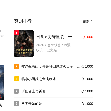
爽剧排行
更多

结
1
步至
日薪五万守皇陵，千古英灵听我令
1000

2026 / 정보없음 / AI漫
状态：已完结
被逼嫁深山，开荒种田过红火日子！第四季
1000
2

临水小厨娘之食满临水
1000
3

斩仙台上再斩仙
1000
4

0
从零开始的她
1000
5

缘