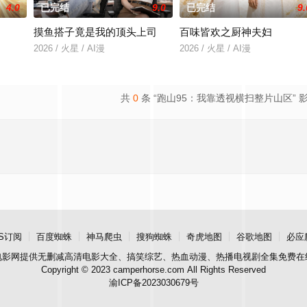
4.0
已完结
9.0
已完结
9.
摸鱼搭子竟是我的顶头上司
百味皆欢之厨神夫妇
2026 / 火星 / AI漫
2026 / 火星 / AI漫
共
0
条 “跑山95：我靠透视横扫整片山区” 
S订阅
百度蜘蛛
神马爬虫
搜狗蜘蛛
奇虎地图
谷歌地图
必应
电影网
提供无删减高清电影大全、搞笑综艺、热血动漫、热播电视剧全集免费在
Copyright © 2023 camperhorse.com All Rights Reserved
渝ICP备2023030679号