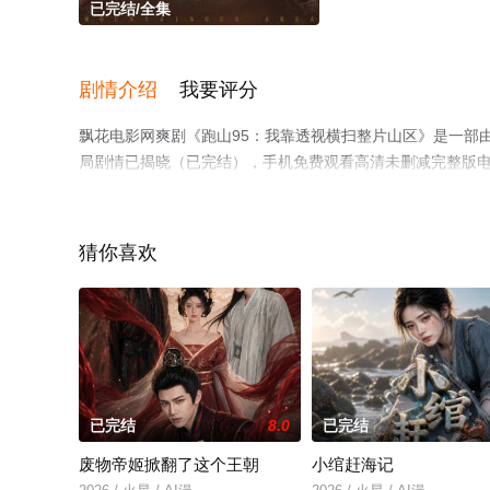
已完结/全集
剧情介绍
我要评分
飘花电影网爽剧《跑山95：我靠透视横扫整片山区》是一部
局剧情已揭晓（已完结），手机免费观看高清未删减完整版
豆瓣电视剧、电视猫或剧情网等平台了解。
猜你喜欢
已完结
8.0
已完结
废物帝姬掀翻了这个王朝
小绾赶海记