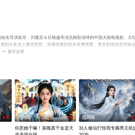
由知名导演执导，刘蕙宾＆吕铭越等演员精彩演绎的中国大陆电视剧，大
电视剧全集就上飘花影院，热播电视剧提前免费观看，更多剧情信息可移
展开全部

9.0
已完结
6.0
已完结
3.
你惹她干嘛！落魄真千金是天
别人修仙打怪我专薅男主机
道亲闺女呀
2026