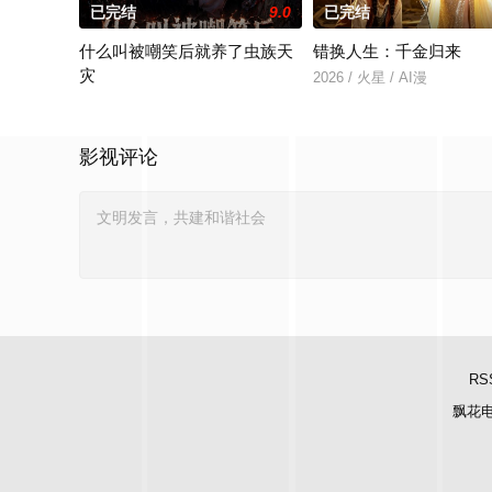
已完结
9.0
已完结
什么叫被嘲笑后就养了虫族天
错换人生：千金归来
灾
2026 / 火星 / AI漫
2026 / 火星 / AI漫
影视评论
RS
飘花