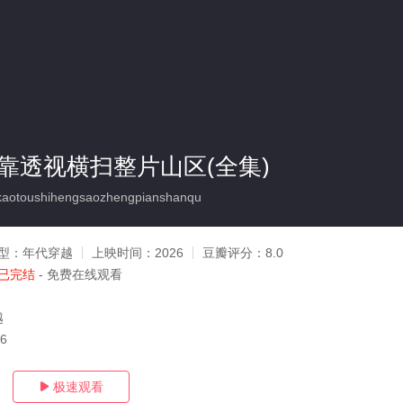
我靠透视横扫整片山区(全集)
toushihengsaozhengpianshanqu
型：
年代穿越
上映时间：
2026
豆瓣评分：
8.0
已完结
- 免费在线观看
越
16
极速观看
