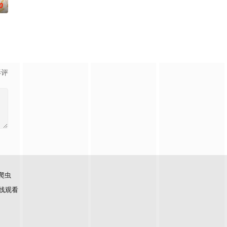
0
影评
爬虫
线观看