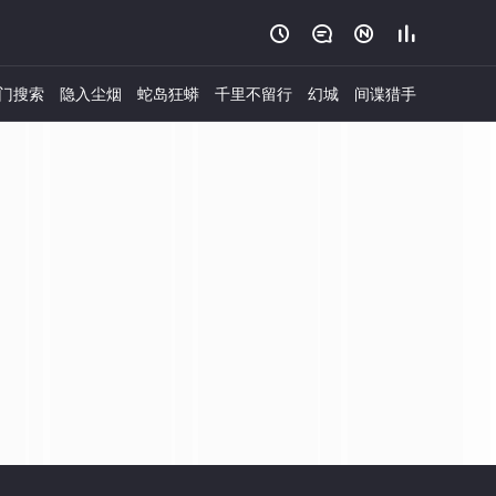




门搜索
隐入尘烟
蛇岛狂蟒
千里不留行
幻城
间谍猎手