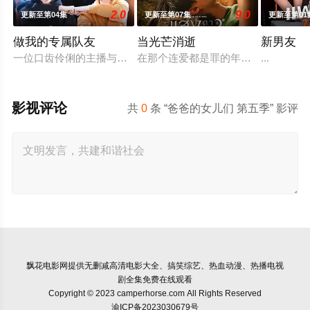
2.0
9.0
更新至第04集
更新至第07集
更新至第01
做我的专属队友
当光芒消逝
新男友
一位口齿伶俐的主播与新手玩家！顶级主播Thi追捕神秘玩家Z
在那个连爱都是罪的年代，他们选择了彼
...
影视评论
共
0
条 “爸爸的女儿们 第五季” 影评
飘花电影网
提供无删减高清电影大全、搞笑综艺、热血动漫、热播电视
剧全集免费在线观看
Copyright © 2023 camperhorse.com All Rights Reserved
渝ICP备2023030679号