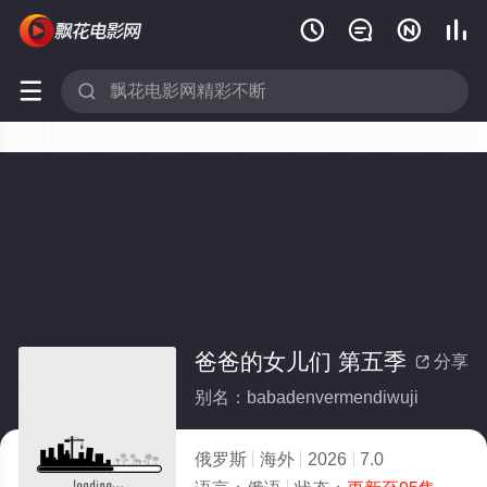






爸爸的女儿们 第五季
分享

别名：babadenvermendiwuji
俄罗斯
海外
2026
7.0