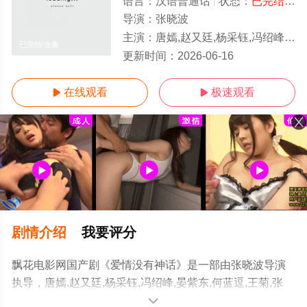
语言：
汉语普通话
状态：
已完结
- 
导演：
张晓波
主演：
唐嫣,赵又廷,杨采钰,冯绍峰,晏紫东,何蓝逗,王菊,张超,陈昊森,倪虹洁,刘钧,沙宝亮,王姬,周野芒,吴玉芳,刘恩佳
已完结/全集
更新时间：
2026-06-16
在线观看
极速观看


剧情介绍
我要评分
飘花电影网国产剧《爱情没有神话》是一部由张晓波导演
执导，唐嫣,赵又廷,杨采钰,冯绍峰,晏紫东,何蓝逗,王菊,张
超,陈昊森,倪虹洁,刘钧,沙宝亮,王姬,周野芒,吴玉芳,刘恩佳,
