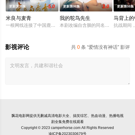
5.0
1.0
更新第13集
更新第06集
更新第08集
米良与麦青
我的鸵鸟先生
马背上的
一根网线连接了中国鹿鸣村和英国牛津，麦香通过视频向米良宣
本剧改编自含胭的同名小说，讲述了邻
抗战期间
影视评论
共
0
条 “爱情没有神话” 影评
飘花电影网
提供无删减高清电影大全、搞笑综艺、热血动漫、热播电视
剧全集免费在线观看
Copyright © 2023 camperhorse.com All Rights Reserved
渝ICP备2023030679号