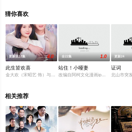
李殿尊,王艺荻,杜双宇,等演员精彩演绎的中国大陆电视剧，
大结局剧情已揭晓（已完结），手机免费观看高清未删减
猜你喜欢
完整版电视剧全集就上飘花影院，热播电视剧提前免费观
看，更多剧情信息可移步至豆瓣电视剧、电视猫或剧情网
等平台了解。
4.0
1.0
更新至18集
全22集
更新24
此生皆欢喜
站住！小哑妻
证词
金大欢（宋昭艺 饰）与非亲生弟弟金大喜相依为命，金大喜打工
改编自阿柯文化漫画ip《站住！小哑
北山市突
相关推荐