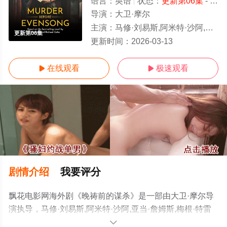
语言：
英语
状态：
更新第06集
- 免费在线观看
导演：
大卫·摩尔
主演：
马修·刘易斯,阿米特·沙阿,亚当·詹姆斯,梅根·特雷德韦,亚历山大·德拉曼,玛丽昂·贝利,阿曼达·哈丁格,塔姆金·奥
更新第06集
更新时间：
2026-03-13
在线观看
极速观看


剧情介绍
我要评分
飘花电影网海外剧《晚祷前的谋杀》是一部由大卫·摩尔导
演执导，马修·刘易斯,阿米特·沙阿,亚当·詹姆斯,梅根·特雷
德韦,亚历山大·德拉曼,玛丽昂·贝利,阿曼达·哈丁格,塔姆金·
