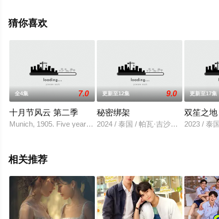
奥斯威特,弗朗西斯·麦基,妮等演员精彩演绎的英国电视剧，
手机免费观看高清未删减完整版电视剧全集就上飘花影
猜你喜欢
院，热播电视剧提前免费观看，更多剧情信息可移步至豆
瓣电视剧、电视猫或剧情网等平台了解。
7.0
9.0
全4集
更新至12集
更新至17集
十月节风云 第二季
秘密绑架
双笙之地
Munich, 1905. Five years after the events of the first season, the 
2024 / 泰国 / 帕瓦·吉沙晚迪,Leng
2023 / 
相关推荐