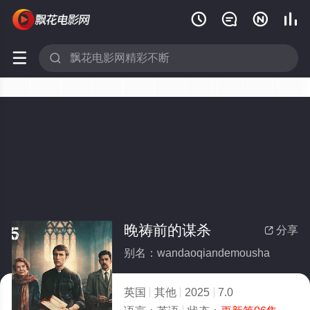






晚祷前的谋杀
分享

别名：wandaoqiandemousha
英国
其他
2025
7.0