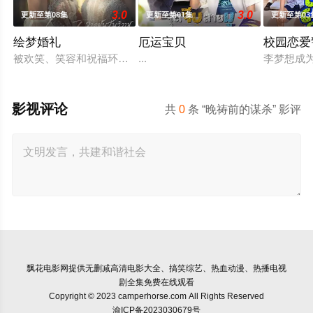
3.0
3.0
更新至第08集
更新至第01集
更新至第03
绘梦婚礼
厄运宝贝
校园恋爱
被欢笑、笑容和祝福环绕的婚礼仅仅是爱情生活的起点。未来还
...
李梦想成
影视评论
共
0
条 “晚祷前的谋杀” 影评
飘花电影网
提供无删减高清电影大全、搞笑综艺、热血动漫、热播电视
剧全集免费在线观看
Copyright © 2023 camperhorse.com All Rights Reserved
渝ICP备2023030679号