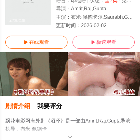
语言：
印地语
状态：
全7集
- 免费在线观看
导演：
Amrit,Raj,Gupta
主演：
布米·佩德卡尔,Saurabh,Goyal,Neha,Mishra,Murali,Mali,Veeru,Raw
全7集/全集
更新时间：
2026-02-02
在线观看
极速观看


剧情介绍
我要评分
飘花电影网海外剧《沼泽》是一部由Amrit,Raj,Gupta导演
执导，布米·佩德卡
尔,Saurabh,Goyal,Neha,Mishra,Murali,Mali,Veeru,Raw等
