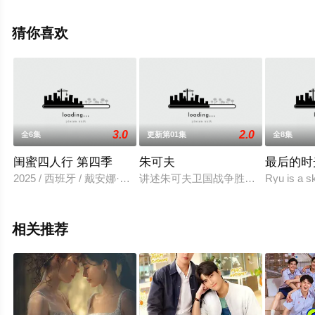
演员精彩演绎的印度电视剧，大结局剧情已揭晓（全7
集），手机免费观看高清未删减完整版电视剧全集就上飘
猜你喜欢
花影院，热播电视剧提前免费观看，更多剧情信息可移步
至豆瓣电视剧、电视猫或剧情网等平台了解。
3.0
2.0
全6集
更新第01集
全8集
闺蜜四人行 第四季
朱可夫
最后的时
2025 / 西班牙 / 戴安娜·戈麦斯,Sandra,Martín
讲述朱可夫卫国战争胜利后大起大落
Ryu is a sk
相关推荐