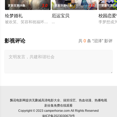
3.0
3.0
更新至第08集
更新至第01集
更新至第03
绘梦婚礼
厄运宝贝
校园恋爱
被欢笑、笑容和祝福环绕的婚礼仅仅是爱情生活的起点。未来还
...
李梦想成
影视评论
共
0
条 “沼泽” 影评
飘花电影网
提供无删减高清电影大全、搞笑综艺、热血动漫、热播电视
剧全集免费在线观看
Copyright © 2023 camperhorse.com All Rights Reserved
渝ICP备2023030679号