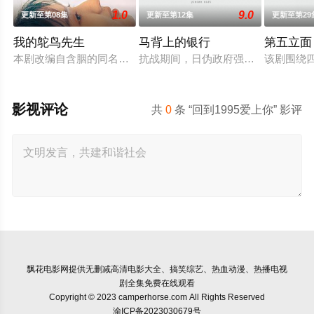
1.0
9.0
更新至第08集
更新至第12集
更新至第29
我的鸵鸟先生
马背上的银行
第五立面
本剧改编自含胭的同名小说，讲述了邻家女孩庞倩（苏晓彤 饰）
抗战期间，日伪政府强行推广、使用
该剧围绕
影视评论
共
0
条 “回到1995爱上你” 影评
飘花电影网
提供无删减高清电影大全、搞笑综艺、热血动漫、热播电视
剧全集免费在线观看
Copyright © 2023 camperhorse.com All Rights Reserved
渝ICP备2023030679号