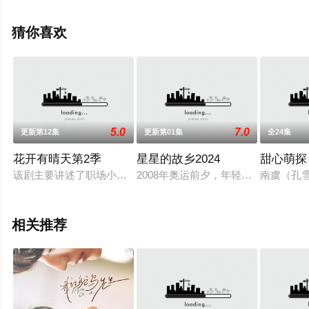
完整版电视剧全集就上飘花影院，热播电视剧提前免费观
看，更多剧情信息可移步至豆瓣电视剧、电视猫或剧情网
猜你喜欢
等平台了解。
5.0
7.0
更新第12集
更新第01集
全24集
花开有晴天第2季
星星的故乡2024
甜心萌探
该剧主要讲述了职场小菜鸟向晴进入海星集团特殊事业部工作，
2008年奥运前夕，年轻女孩欧阳易
南虞（孔
相关推荐