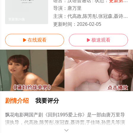
语言：
汉语普通话
状态：
更新第24集
导演：
唐万里
主演：
代高政,陈芳彤,张冠森,聂诗芸,于佳琦,孙思凡
更新第24集
更新时间：
2026-02-05
在线观看
极速观看


剧情介绍
我要评分
飘花电影网国产剧《回到1995爱上你》是一部由唐万里导
演执导，代高政,陈芳彤,张冠森,聂诗芸,于佳琦,孙思凡等演
员精彩演绎的中国大陆电视剧，手机免费观看高清未删减
