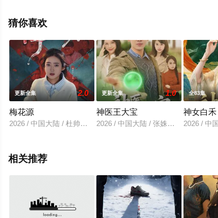
观看高清未删减完整版电视剧全集就上飘花影院，热播电
视剧提前免费观看，更多剧情信息可移步至豆瓣电视剧、
猜你喜欢
电视猫或剧情网等平台了解。
2.0
1.0
更新全集
更新全集
全83集
梅花源
神医王大宝
神女白禾
2026 / 中国大陆 / 杜帅＆郭思宇
2026 / 中国大陆 / 张姝婧＆杜宇琪
2026 /
相关推荐