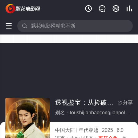






透视鉴宝：从捡破烂到赌石大佬(全集)
分享

别名：toushijianbaocongjianpolandaodushidalao
中国大陆
年代穿越
2025
6.0