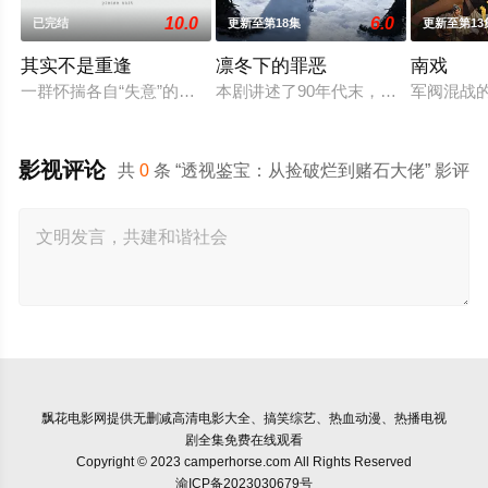
10.0
6.0
已完结
更新至第18集
更新至第13
其实不是重逢
凛冬下的罪恶
南戏
一群怀揣各自“失意”的年轻人，在沿海小城南安相遇相知，他们
本剧讲述了90年代末，怒河市刑侦支
军阀混战
影视评论
共
0
条 “透视鉴宝：从捡破烂到赌石大佬” 影评
飘花电影网
提供无删减高清电影大全、搞笑综艺、热血动漫、热播电视
剧全集免费在线观看
Copyright © 2023 camperhorse.com All Rights Reserved
渝ICP备2023030679号