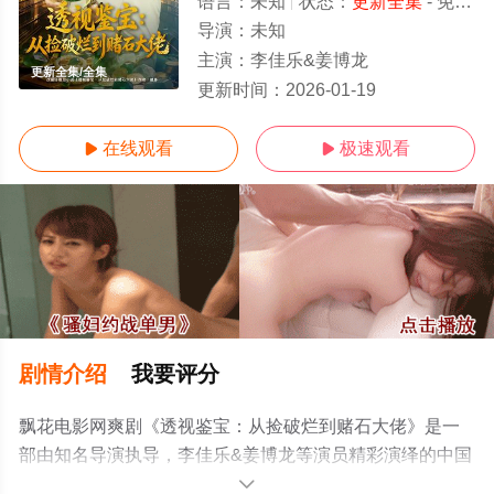
语言：
未知
状态：
更新全集
- 免费在线观看
导演：
未知
主演：
李佳乐&姜博龙
更新全集/全集
更新时间：
2026-01-19
在线观看
极速观看


剧情介绍
我要评分
飘花电影网爽剧《透视鉴宝：从捡破烂到赌石大佬》是一
部由知名导演执导，李佳乐&姜博龙等演员精彩演绎的中国
大陆电视剧，大结局剧情已揭晓（更新全集），手机免费
