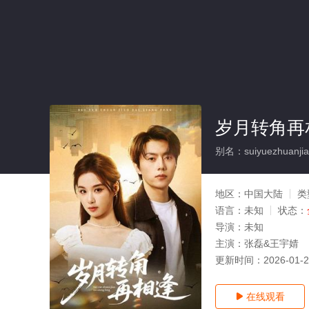
岁月转角再
别名：suiyuezhuanjiao
地区：
中国大陆
类
语言：
未知
状态：
导演：
未知
主演：
张磊&王宇婧
更新时间：
2026-01-
在线观看
