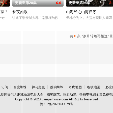
2.0
更新至第20集
6.0
更新至第08集
8.
侦探？
长夜如歌
山海经之山海归序
少女奚圆（姜
士奇，还被当成警犬送进警局。为了变回人，他绑定“警犬系统”，破一案进一步
讲述了黎安城大郡主棠溪槿与烈云峥之间曲折动人的情感，以及他们
天地分为上古大荒与现世人间两
共
0
条 “岁月转角再相逢” 
S订阅
百度蜘蛛
神马爬虫
搜狗蜘蛛
奇虎地图
谷歌地图
必应
电影网
提供无删减高清电影大全、搞笑综艺、热血动漫、热播电视剧全集免费在
Copyright © 2023 camperhorse.com All Rights Reserved
渝ICP备2023030679号