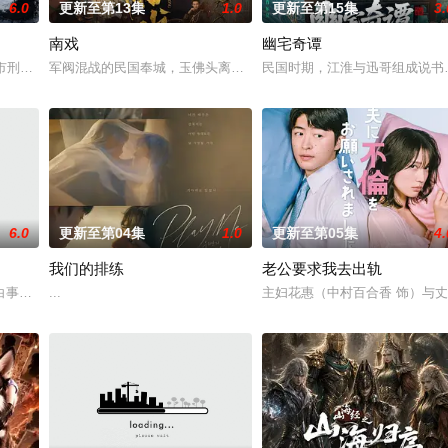
6.0
更新至第13集
1.0
更新至第15集
3.
南戏
幽宅奇谭
决心各展所长创办旅行社。他们以当地的特色人文与美食为引，用真诚与创意打
河市刑侦支队在无普及监控、无DNA鉴定技术的支持下，通过摸排、勘查等传统
军阀混战的民国奉城，玉佛头离奇失窃，戏班主横尸戏台，将冷血少
民国时期，江淮与迅哥组成说书
6.0
更新至第04集
1.0
更新至第05集
4.
我们的排练
老公要求我去出轨
白事馆，本想低调扎纸维生，却因一具流血的新娘纸人卷入了一场跨越十年的惊
...
主妇花惠（中村百合香 饰）与丈