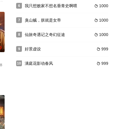
一个生活在浪漫幻想中的年轻女孩，从小寄住在亲戚家，亲戚去世后，tawan只能
我只想败家不想名垂青史啊喂
1000
6

臭山贼，朕就是女帝
1000
7

仙旅奇遇记之奇幻征途
1000
8

0
好景虚设
999
9

满庭花影动春风
999
10

琳