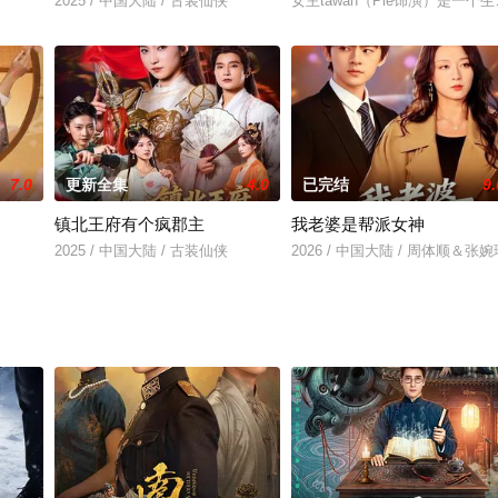
2025 / 中国大陆 / 古装仙侠
女主tawan（Pie饰演）是
7.0
更新全集
4.0
已完结
9.
镇北王府有个疯郡主
我老婆是帮派女神
2025 / 中国大陆 / 古装仙侠
2026 / 中国大陆 / 周体顺＆张婉