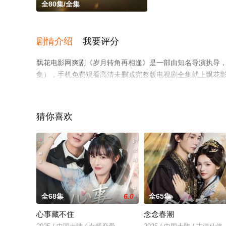
全80集/全集
剧情介绍
我要评分
飘花电影网爽剧《岁月转角再相逢》是一部由知名导演执导，
集），手机免费观看高清未删减完整版电视剧全集就上飘花
或剧情网等平台了解。
猜你喜欢
全68集
6.0
全65集
心事藏不住
念念春潮