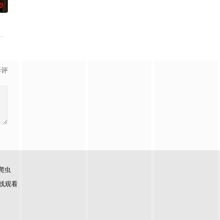
0
，从此踏上破案攒进度之路。深夜巷战持刀歹徒
在复杂局势中坚守初心、勇敢面对困难的爱情故事。通过剧中主人公在成长的道
界，由太极壁垒相隔，域外虚无异境滋生侵蚀神魂、扰乱秩序的暗紫色暗力；
影评
爬虫
线观看