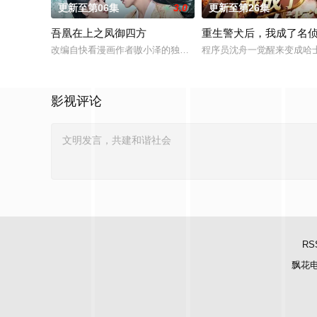
更新至第06集
3.0
更新至第26集
吾凰在上之凤御四方
重生警犬后，我成了名
改编自快看漫画作者嗷小泽的独家连载漫画《吾凰在上》。 现代
程序员沈舟一觉醒来变成哈
影视评论
RS
飘花