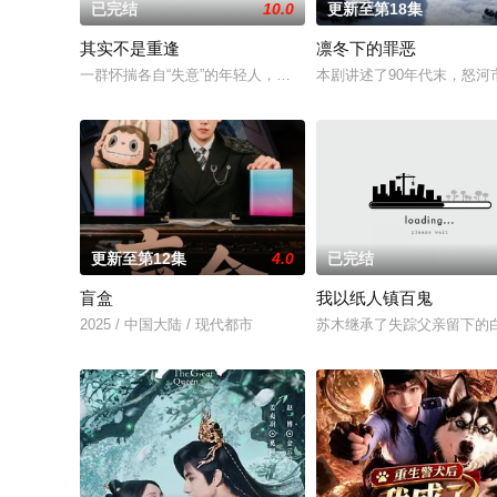
已完结
10.0
更新至第18集
其实不是重逢
凛冬下的罪恶
一群怀揣各自“失意”的年轻人，在沿海小城南安相遇相知，他们
本剧讲述了90年代末，怒
更新至第12集
4.0
已完结
盲盒
我以纸人镇百鬼
2025 / 中国大陆 / 现代都市
苏木继承了失踪父亲留下的