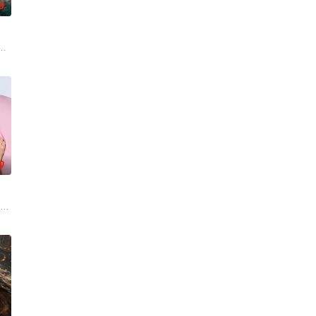
0
动游客。尽
刑侦手段，接连破获数起重案要案的艰难过程。
帅许又安与昆曲名伶荣筱楠推向不死不休的对立绝境。而他们不知，对方正是自
班子，偶遇“白天人住屋，晚上鬼占房”的阴阳宅，江淮被掳走配“阴婚”。他与
0
天阴谋。这纸人身上，竟贴着父亲消失前的绝命符
夫弘树（佐野玲於 饰）及4岁女儿看似幸福，却面临着丧偶式育儿与长达5年的