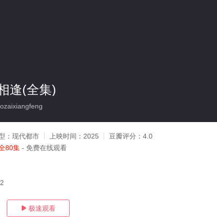
相逢(全集)
zaixiangfeng
型：
现代都市
上映时间：
2025
豆瓣评分：
4.0
全80集
- 免费在线观看
22
极速观看
