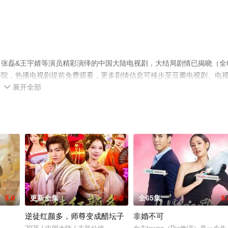
张磊&王宇婧等演员精彩演绎的中国大陆电视剧，大结局剧情已揭晓（全8
影院，热播电视剧提前免费观看，更多剧情信息可移步至豆瓣电视剧、电
展开全部

5.0
更新全集
4.0
全65集
5.
逆徒红颜多，师尊变成醋坛子
非婚不可