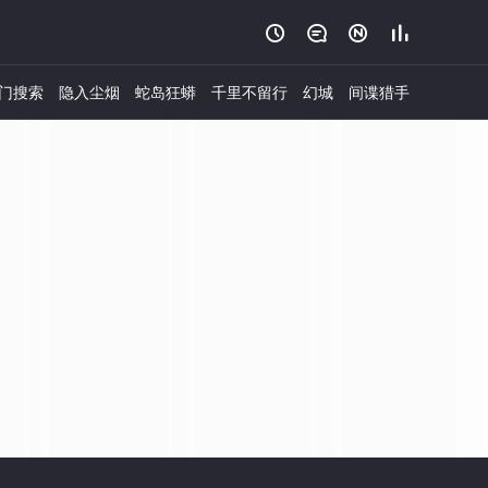




门搜索
隐入尘烟
蛇岛狂蟒
千里不留行
幻城
间谍猎手