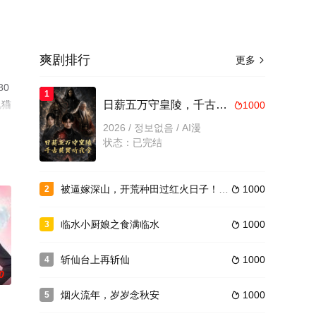
爽剧排行
更多

0
1
视猫
日薪五万守皇陵，千古英灵听我令
1000

2026 / 정보없음 / AI漫
状态：已完结
被逼嫁深山，开荒种田过红火日子！第四季
1000
2

临水小厨娘之食满临水
1000
3

斩仙台上再斩仙
1000
4

0
烟火流年，岁岁念秋安
1000
5
