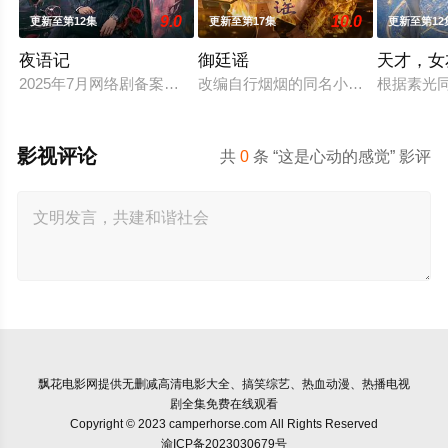
9.0
10.0
更新至第12集
更新至第17集
更新至第12
夜语记
御廷谣
天才，女
2025年7月网络剧备案当代 都市 海南越酷文化传媒有限公司
改编自行烟烟的同名小说。孟廷辉，
根据素光
影视评论
共
0
条 “这是心动的感觉” 影评
飘花电影网
提供无删减高清电影大全、搞笑综艺、热血动漫、热播电视
剧全集免费在线观看
Copyright © 2023 camperhorse.com All Rights Reserved
渝ICP备2023030679号