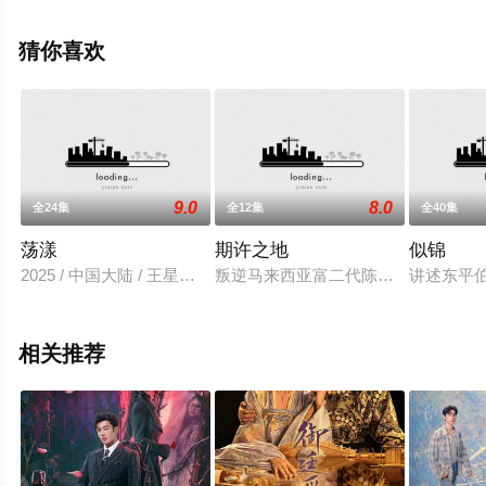
剧全集就上飘花影院，热播电视剧提前免费观看，更多剧
情信息可移步至豆瓣电视剧、电视猫或剧情网等平台了
猜你喜欢
解。
9.0
8.0
全24集
全12集
全40集
荡漾
期许之地
似锦
2025 / 中国大陆 / 王星玮,程金铭
叛逆马来西亚富二代陈许嘉，在游戏
讲述东平
相关推荐