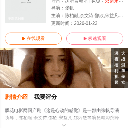
语言：
汉语普通话
状态：
更新第24集
导演：
张帆
主演：
陈柏融,余文诗,邵欣,宋益凡,郑湘敏
更新第24集
更新时间：
2026-01-22
在线观看
极速观看


剧情介绍
我要评分
飘花电影网国产剧《这是心动的感觉》是一部由张帆导演
执导，陈柏融,余文诗,邵欣,宋益凡,郑湘敏等演员精彩演绎
的中国大陆电视剧，手机免费观看高清未删减完整版电视
