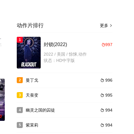
动作片排行
更多

,
1
上
封锁(2022)
997

2022 / 美国 / 惊悚,动作
状态：HD中字版
曼丁戈
996
2

天蚕变
995
3

幽灵之国的囚徒
994
4

0
紫茉莉
994
5
