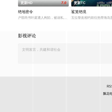
更新HD
7.0
更新TC
绝地密令
鲨笼绝境
户部尚书叶庭遭人构陷，被诬私贪国库银两，身陷囹圄在即，叶
五位挚友相约前往热带海岛
影视评论
RS
飘花