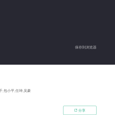
保存到浏览器
千,包小平,任珅,吴豪
分享
