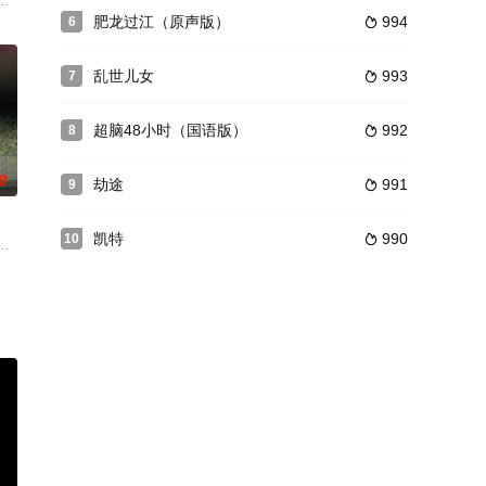
而津津乐道时
上了复仇之路，经调查，他发现父亲的死竟与国家
连姆·尼森 饰）是一位以谨慎精准著称的刺客专家。亚历克斯在拒绝完成一个危险
克斯帮他找出杀害其妻子杰西卡的凶手，杰西卡曾是特里贝克公司的技术总监
肥龙过江（原声版）
994
6

乱世儿女
993
7

超脑48小时（国语版）
992
8

0
劫途
991
9

凯特
990
10

帮派老大女友艾琳(蜜拉乔娃维奇)看管，当
班大弟子刘大宝等人前来踢场，张幼林替鲍二出手解围，张幼林欲拜鲍二为师，
以身作则将中国武术和文化发扬光大，影响着周围的外国弟子， 另世界对中国