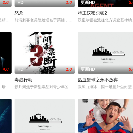
2.0
HD
1.0
更新HD
5.
怒杀
特工汉密尔顿2
她举枪聚义，屡袭敌寇威震四方，后得八路军指点决心投身革命。日军欲诱杀高胜
是精灵猎手。在调查一系列血腥谋杀案的过程中，他面临着来自超自然界的威胁
前清刺客老吴隐姓埋名于药铺，却为守护单亲母女小茜和依依，被迫
汉密尔顿被派往北方调查基律纳
4.0
HD
1.0
更新HD
9.
毒战行动
热血篮球之永不放弃
。然而，他被说服去执行他最擅长的任务——前往波兰找回一个掌握重要信息的
，瑞典攻击潜水员遇害。汉密尔顿，受害者的老友，前往法国土伦军事基地展开
影片聚焦于新型毒品对青少年的危害，对社会秩序的破坏为主题，旨
教练白海冰，因一场意外尘封篮