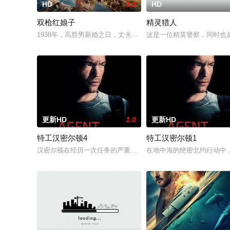
HD
6.0
HD
双枪红娘子
精灵猎人
1938年，高胜男新婚之日，丈夫被日军残害，父辈亦遭屠戮。
这是一位精英警察，同时也
更新HD
1.0
更新HD
特工汉密尔顿4
特工汉密尔顿1
汉密尔顿在经历一次任务的严重后果后，陷入了自我毁灭的状态
在地中海的绝密北约行动中