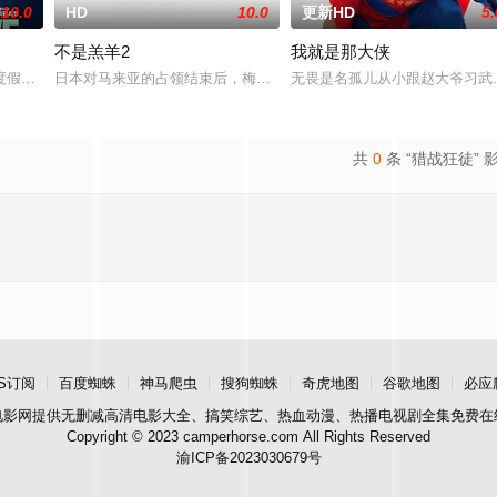
10.0
HD
10.0
更新HD
5.
不是羔羊2
我就是那大侠
庭急召其子叶护相见。叶护心知父亲蒙冤，却无力翻案，只得冒险护送父亲逃亡
度假，计划在碧蓝海域中体验刺激的鲨鱼笼潜水，同时享受奢靡的派对狂欢。然
日本对马来亚的占领结束后，梅尔在新加坡的特别行动组担任警察。
无畏是名孤儿从小跟赵大爷习武
共
0
条 “猎战狂徒” 
S订阅
百度蜘蛛
神马爬虫
搜狗蜘蛛
奇虎地图
谷歌地图
必应
电影网
提供无删减高清电影大全、搞笑综艺、热血动漫、热播电视剧全集免费在
Copyright © 2023 camperhorse.com All Rights Reserved
渝ICP备2023030679号