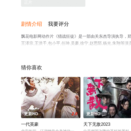
正片
剧情介绍
我要评分
飘花电影网动作片《猎战狂徒》是一部由关东杰导演执导，郑楚一,
王泽宗,王洪千,包小平,任珅,吴豪,徐宁,赵思陌,杨光,朱
飘花影院，更多剧情信息可移步至豆瓣电影、电视猫或剧情
猜你喜欢
更新HD
2.0
更新HD
一代英豪
天下无敌2023