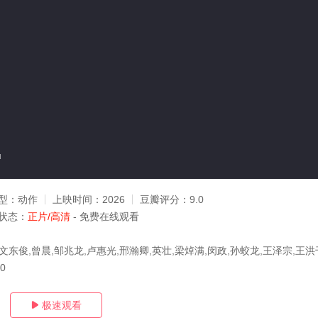
u
型：
动作
上映时间：
2026
豆瓣评分：
9.0
状态：
正片/高清
- 免费在线观看
文东俊,曾晨,邹兆龙,卢惠光,邢瀚卿,英壮,梁焯满,闵政,孙蛟龙,王泽宗,王洪
10
极速观看
