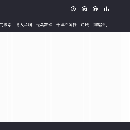




门搜索
隐入尘烟
蛇岛狂蟒
千里不留行
幻城
间谍猎手