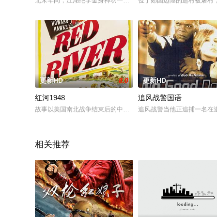
北宋年间，江湖绝学金身神功一度失传，只听说习练金身神功者
位于郯国边陲的遥村被屠村
更新HD
8.0
更新HD
红河1948
追风战警国语
故事以美国南北战争结束后的中西部旷野为背景，托马斯·道森（约翰·
追风战警当他正追捕一名在逃
相关推荐