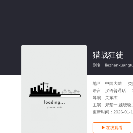
猎战狂徒
别名：liezhankuangt
地区：
中国大陆
类
语言：
汉语普通话
导演：
关东杰
主演：
郑楚一,魏晓璇,
更新时间：
2026-01-
在线观看
