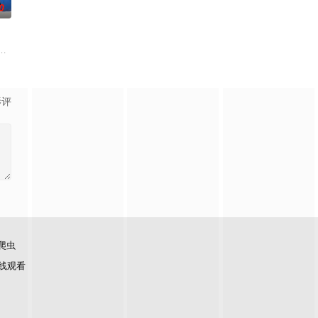
0
。途中一行人
而他们浑然不知，这趟旅程不过是一场精心布局的
这一次，他要对付的是黑帮，其中大多数人在鸦片生意方面活动，并且受到腐败
收废品，做事一根筋的他总被误解。在经历一次重大事件后，被迫加入保健品
影评
爬虫
线观看