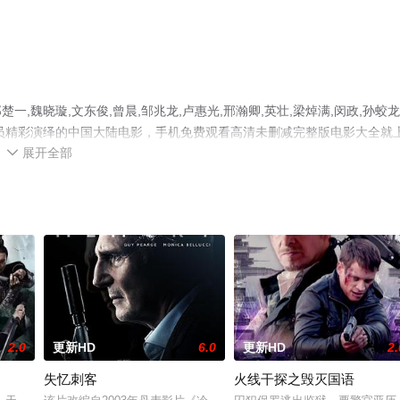
魏晓璇,文东俊,曾晨,邹兆龙,卢惠光,邢瀚卿,英壮,梁焯满,闵政,孙蛟龙
翔等演员精彩演绎的中国大陆电影，手机免费观看高清未删减完整版电影大全就
展开全部
网等平台了解。

2.0
更新HD
6.0
更新HD
2.
失忆刺客
火线干探之毁灭国语