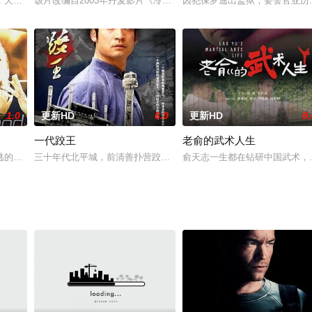
全身发光刀枪不入，但从未有人见过习练金身身功之人。在江湖朋友为金身神功
，天下无敌的侠客盖聂也死在这场屠杀之中。为报杀父之仇，盖聂之子盖东离踏
该片改编自2003年丹麦影片《冷面赤心》。讲述亚历克斯·刘易斯（
囚犯保罗逃出监狱，要警官亚历
1.0
更新HD
6.0
更新HD
8.
一代跤王
老俞的武术人生
韦恩 John Wayne 饰）白手起家，在养子马修（蒙哥马利·克利夫特
的青少年，警察杰克(山缪杰克森)意外撞见一帮作暗中抢匪而被当成人质，交给
三十年代北平城，前清善扑营跤师鲍二带领徒弟们在天桥卖艺。郭家
俞天志一生都在钻研中国武术，