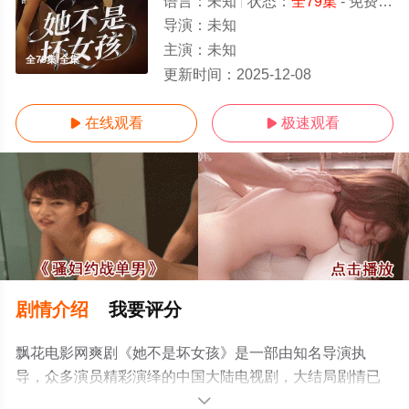
语言：
未知
状态：
全79集
- 免费在线观看
导演：
未知
主演：
未知
全79集/全集
更新时间：
2025-12-08
在线观看
极速观看


剧情介绍
我要评分
飘花电影网爽剧《她不是坏女孩》是一部由知名导演执
导，众多演员精彩演绎的中国大陆电视剧，大结局剧情已
揭晓（全79集），手机免费观看高清未删减完整版电视剧
