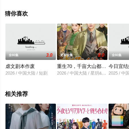
全集就上飘花影院，热播电视剧提前免费观看，更多剧情
信息可移步至豆瓣电视剧、电视猫或剧情网等平台了解。
猜你喜欢
3.0
8.0
全80集
更新全集
全80集
虐文剧本作废
重生70，千亩大山都是我的猎场
今日宜结
2026 / 中国大陆 / 短剧
2026 / 中国大陆 / 星玥&孔德瑞
2025 / 
相关推荐