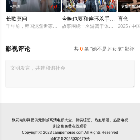
7.0
5.0
已完结
更新至第06集
更新至第10
长歌莫问
今晚也要和连环杀手约会
盲盒
千年前，雍国泥塑世家楚门因进贡的“十二生肖”离奇流血炸裂，
故事围绕一名游离于体制之外、孤傲冷
2025 / 
影视评论
共
0
条 “她不是坏女孩” 影评
飘花电影网
提供无删减高清电影大全、搞笑综艺、热血动漫、热播电视
剧全集免费在线观看
Copyright © 2023 camperhorse.com All Rights Reserved
渝ICP备2023030679号