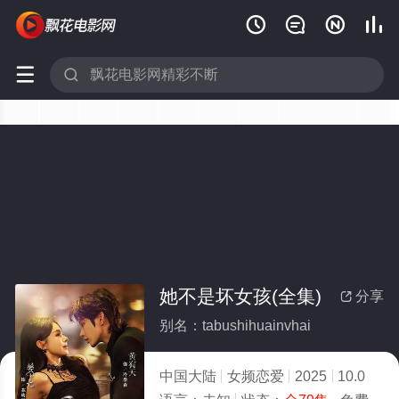






她不是坏女孩(全集)
分享

别名：tabushihuainvhai
中国大陆
女频恋爱
2025
10.0