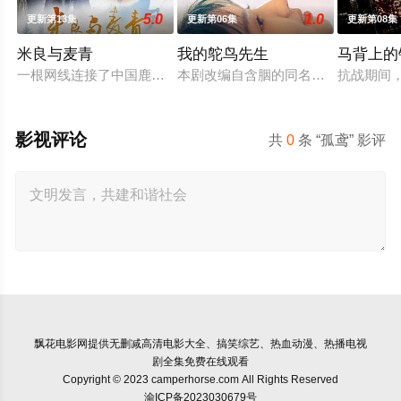
5.0
1.0
更新第13集
更新第06集
更新第08集
米良与麦青
我的鸵鸟先生
马背上的
一根网线连接了中国鹿鸣村和英国牛津，麦香通过视频向米良宣
本剧改编自含胭的同名小说，讲述了邻
抗战期间
影视评论
共
0
条 “孤鸢” 影评
飘花电影网
提供无删减高清电影大全、搞笑综艺、热血动漫、热播电视
剧全集免费在线观看
Copyright © 2023 camperhorse.com All Rights Reserved
渝ICP备2023030679号