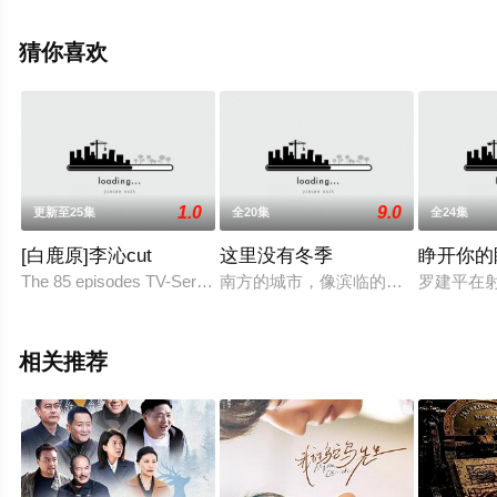
观看，更多剧情信息可移步至豆瓣电视剧、电视猫或剧情
网等平台了解。
猜你喜欢
1.0
9.0
更新至25集
全20集
全24集
[白鹿原]李沁cut
这里没有冬季
睁开你的
The 85 episodes TV-Series is a Chinese 20th century Weihe Rive
南方的城市，像滨临的海洋一样，丰
罗建平在
相关推荐