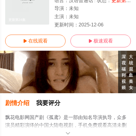
语言：
汉语普通话
状态：
更新第24集
导演：
未知
主演：
未知
更新第24集
更新时间：
2025-12-06
在线观看
极速观看


剧情介绍
我要评分
飘花电影网国产剧《孤鸢》是一部由知名导演执导，众多
演员精彩演绎的中国大陆电视剧，手机免费观看高清未删
减完整版电视剧全集就上飘花影院，热播电视剧提前免费
