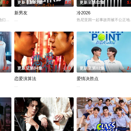
9.0
更新至第01集
8.0
更新至第02集
5.
新男友
冷2026
，后者竟屡次击败他。一场原本只为猎杀对手的追逐，却意外演变成一段情缘的
们选择了彼此。 1976年10月6日清晨，泰国爆发血腥镇压，大学生Ravin
...
热尼亚因一起事故而被不公正地
2.0
更新至第04集
1.0
更新至第02集
2.
恋爱演算法
爱情决胜点
...
...