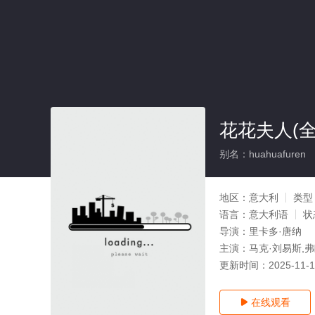
花花夫人(全
别名：huahuafuren
地区：
意大利
类型
语言：
意大利语
状
导演：
里卡多·唐纳
主演：
马克·刘易斯,
更新时间：
2025-11-
在线观看
