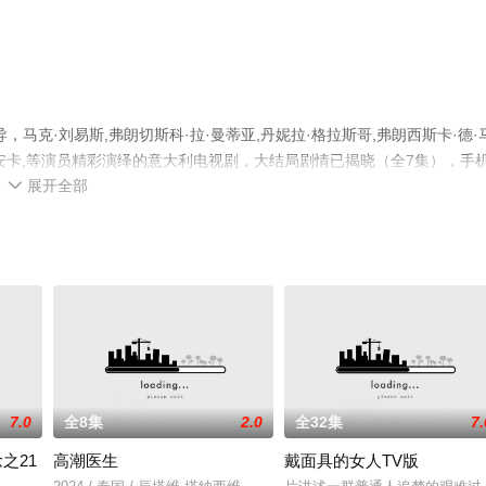
马克·刘易斯,弗朗切斯科·拉·曼蒂亚,丹妮拉·格拉斯哥,弗朗西斯卡·德·
·比安卡,等演员精彩演绎的意大利电视剧，大结局剧情已揭晓（全7集），手
展开全部
电视剧提前免费观看，更多剧情信息可移步至豆瓣电视剧、电视猫或剧情

7.0
全8集
2.0
全32集
7.
之21
高潮医生
戴面具的女人TV版