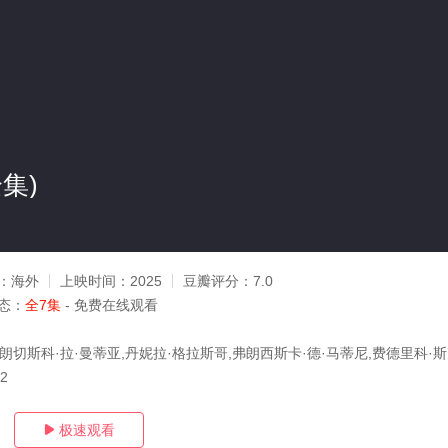
集)
：
海外
上映时间：
2025
豆瓣评分：
7.0
态：
全7集
- 免费在线观看
弗朗切斯科·拉·曼蒂亚,丹妮拉·格拉斯哥,弗朗西斯卡·德·马蒂尼,费德里科·
12
极速观看
