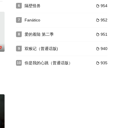
弘·奔提维此弓,Chaiwat,Thongsaeng
程，为了实现梦想甚至不惜出卖自己的灵魂，在这个肉欲横流的时代，或许只
隔壁怪兽
954
6

Fanático
952
7

爱的着陆 第二季
951
8

0
双猴记（普通话版)
940
9

你是我的心跳（普通话版）
935
10

呈现
ami 饰）将前
。 卢卡那（Luckkana）是个笨拙的女孩，总是认为自己是倒霉的女