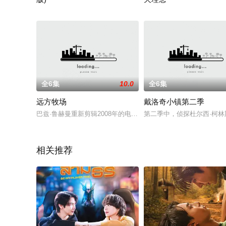
一场车祸让罗斯塔（波莉雀娅·彭娜妮可 Preechaya Pongtha
“如果21天就能改变个人习
全6集
10.0
全6集
远方牧场
戴洛奇小镇第二季
巴兹·鲁赫曼重新剪辑2008年的电影《澳洲乱世情》，11月2
第二季中，侦探杜尔西·柯林斯（凯
相关推荐