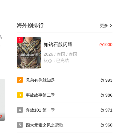
海外剧排行
更多

马
1
机
如钻石般闪耀
1000

网等
2026 / 泰国 / 泰国
状态：已完结
兄弟有你就知足
993
2

事故故事第二季
986
3

奔放101 第一季
971
4

0
四大元素之风之恋歌
960
5
