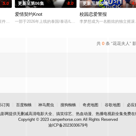
5.0
更新至第06集
8.0
更新至第02集
4.
爱情契约Knot
校园恋爱警报
案件真相，冲破新闻的步步紧逼。
一部于2026年上线的泰国/泰语/LGBT/爱情/都市/霸道总裁电视剧
李梦想成为一名酷炫的独立摇滚
共
0
条 “花花夫人” 
S订阅
百度蜘蛛
神马爬虫
搜狗蜘蛛
奇虎地图
谷歌地图
必应
电影网
提供无删减高清电影大全、搞笑综艺、热血动漫、热播电视剧全集免费在
Copyright © 2023 camperhorse.com All Rights Reserved
渝ICP备2023030679号