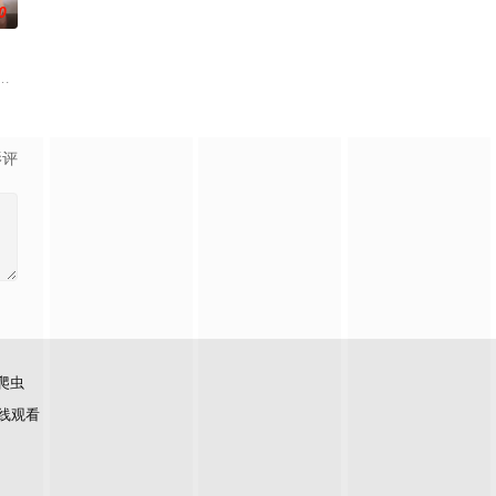
0
，讲述了“结为枷锁，爱为牢笼”的契约恋爱故事。
音乐家。由于他完全无视学业，他的母亲把他送到了一所新学校，这所学校今
影评
爬虫
线观看