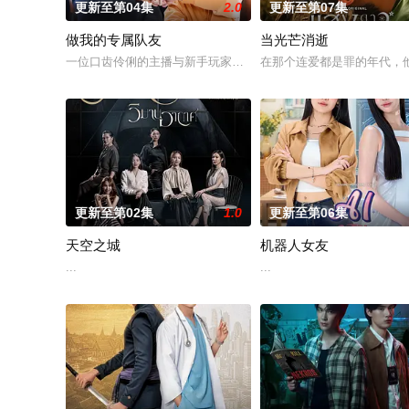
更新至第04集
2.0
更新至第07集
做我的专属队友
当光芒消逝
一位口齿伶俐的主播与新手玩家！顶级主播Thi追捕神秘玩家Zo
在那个连爱都是罪的年代，他
更新至第02集
1.0
更新至第06集
天空之城
机器人女友
...
...