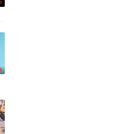
0
发现。
被迫逃入丛林，加入地下游击队。在那个
监禁，她的丈夫和6岁的女儿在事故中死亡。这起事故的真正罪魁祸首是富家子弟
0