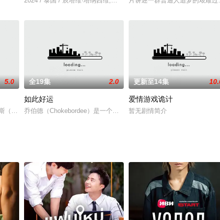
2024 / 泰国 / 辰塔维·塔纳西维,雅拉查芃·普金帕可,澈玛薇·苏婉帕努楚克,奔
片讲述一群普通人追梦的艰难过
nanikorn 饰）意外的获得了超能力，每当她触碰到玫瑰时，便能
惯成为全新的人，那21天能否改变喜好取向呢？”
5.0
全19集
2.0
更新至14集
10.
如此好运
爱情游戏诡计
6日一连六集为你呈献史诗式爱情历险故事。剧集内容由原作影片拍摄素材组成，将
特·波克斯 Kate Box 饰）和埃迪·雷德克利夫（玛德琳·萨米 Madeleine S
乔伯德（Chokebordee）是一个从讨厌的丑小鸭成长为聪明帅哥的人
暂无剧情简介