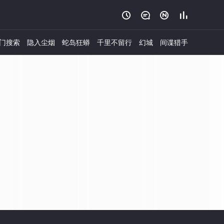




门搜索
隐入尘烟
蛇岛狂蟒
千里不留行
幻城
间谍猎手