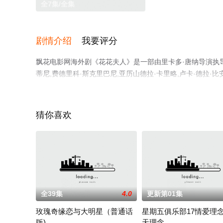
全7集/全集
剧情介绍
我要评分
飘花电影网海外剧《花花夫人》是一部由里卡多·唐纳导演执导，
蒂尼,费德里科·斯克里巴尼,亚历山德拉·卡里略,卢卡·德拉
免费观看高清未删减完整版电视剧全集就上飘花影院，热播
平台了解。
猜你喜欢
全39集
4.0
更新第01集
玫瑰奇缘恋与大明星（普通话
星期五俱乐部17情爱理念
版)
天理念