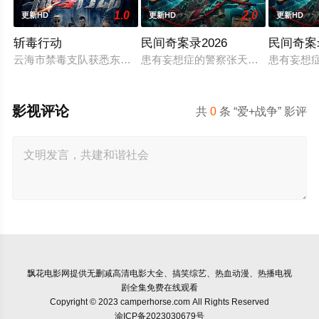
1.0
2.0
更新HD
更新HD
更新HD
斩毒行动
民间奇案录2026
民间奇案
云海市禁毒支队获悉东南亚毒王廖爷将携600余公斤毒品来云交
患有妄想症的警察张天盛遇上一起离奇
患有妄想
影视评论
共
0
条 “爱+战争” 影评
飘花电影网
提供无删减高清电影大全、搞笑综艺、热血动漫、热播电视
剧全集免费在线观看
Copyright © 2023 camperhorse.com All Rights Reserved
渝ICP备2023030679号