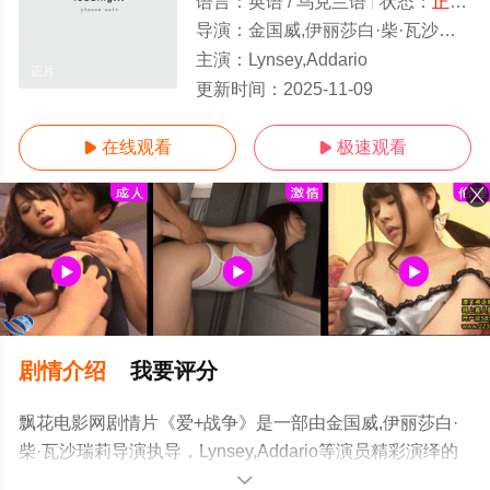
语言：
英语 / 乌克兰语
状态：
正片/高清
导演：
金国威,伊丽莎白·柴·瓦沙瑞莉
主演：
Lynsey,Addario
正片
更新时间：
2025-11-09
在线观看
极速观看


剧情介绍
我要评分
飘花电影网剧情片《爱+战争》是一部由金国威,伊丽莎白·
柴·瓦沙瑞莉导演执导，Lynsey,Addario等演员精彩演绎的
美国电影，手机免费观看高清未删减完整版电影大全就上
