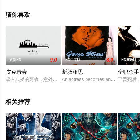
飘花影院，更多剧情信息可移步至豆瓣电影、电视猫或剧
情网等平台了解。
猜你喜欢
9.0
8.0
更新HD
HD中字版
HD国语版
皮克青春
断肠相思
全职杀手
學古典樂的阿森，意外碰上玩搖滾樂的校園伙伴，不經意擦出音
An actress becomes an alcoholic after b
至爱死后
相关推荐