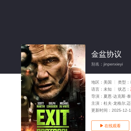
金盆协议
别名：jinpenxieyi
地区：
美国
类型：
语言：
未知
状态：
导演：
夏恩·达克斯·
主演：
杜夫·龙格尔,迈
更新时间：
2025-12-
在线观看
