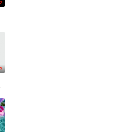
0
与精灵之王展
手向爷派杀手左轮抓住母女二人要挟并引出老吴。
从瑞典窃取秘密武器材料。他被调至布鲁塞尔担任国防部长保镖，而叛乱分子计
后果后，陷入了自我毁灭的状态。然而，他被说服去执行他最擅长的任务——
0
追查案件背景
着重塑造了缉毒警察在危险环境中坚守岗位，与毒
一支被嘲为“无胜利队”的业余球队。当一群问题少年遇上背负阴影的教练，他
贪国库银两，身陷囹圄在即，叶庭急召其子叶护相见。叶护心知父亲蒙冤，却