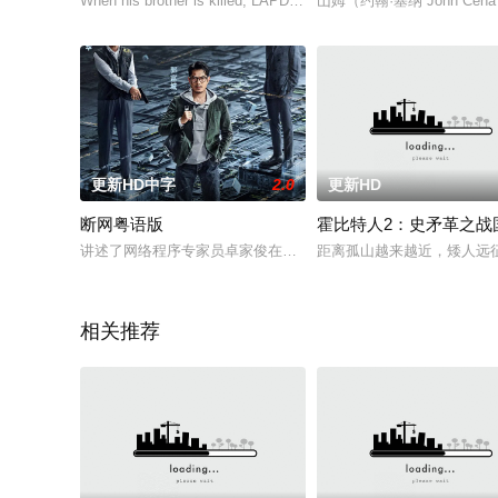
When his brother is killed, LAPD officer Mark (Michael J. White) 
山姆（约翰·塞纳 John C
更新HD中字
2.0
更新HD
断网粤语版
霍比特人2：史矛革之战
讲述了网络程序专家员卓家俊在一次针对头部银行的数据攻击中意
距离孤山越来越近，矮人远征
相关推荐