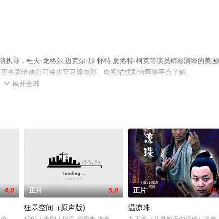
执导，杜夫·龙格尔,迈克尔·加·怀特,夏洛特·柯克等演员精彩演绎的美国
，更多剧情信息可移步至豆瓣电影、电视猫或剧情网等平台了解。
展开全部

4.0
正片
5.0
正片
10.
狂暴空间（原声版)
温凉珠