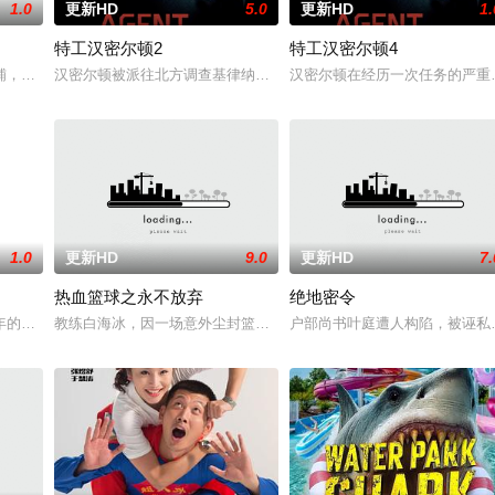
1.0
更新HD
5.0
更新HD
1.
特工汉密尔顿2
特工汉密尔顿4
案的过程中，他面临着来自超自然界的威胁。为了维护两个世界的平衡，他必须
铺，却为守护单亲母女小茜和依依，被迫出手击杀黑帮一伙而暴露身份。幕后黑
汉密尔顿被派往北方调查基律纳太空项目的间谍行为，同时发现有人
汉密尔顿在经历一次任务的严重
1.0
更新HD
9.0
更新HD
7.
热血篮球之永不放弃
绝地密令
受害者的老友，前往法国土伦军事基地展开调查。他与克里斯汀伪装身份，深入
年的危害，对社会秩序的破坏为主题，旨在通过电影让观众意识到毒品的可怕，
教练白海冰，因一场意外尘封篮球梦。为完成病危师兄的嘱托，他接手
户部尚书叶庭遭人构陷，被诬私