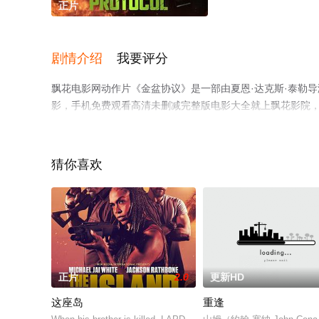
正片
剧情介绍
我要评分
飘花电影网动作片《金盆协议》是一部由夏恩·达克斯·泰勒导演
影，手机免费观看高清未删减完整版电影大全就上飘花影院
猜你喜欢
正片
2.0
更新HD
这座岛
重逢