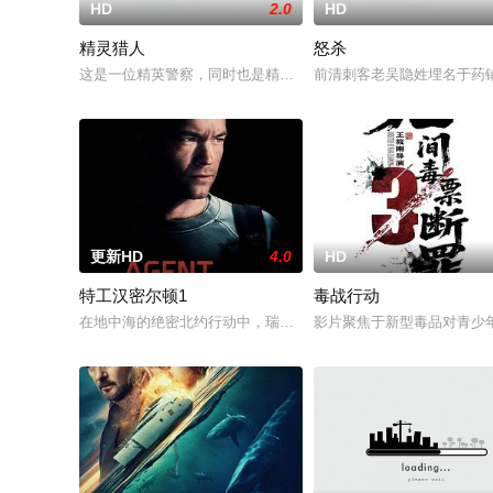
HD
2.0
HD
精灵猎人
怒杀
这是一位精英警察，同时也是精灵猎手。在调查一系列血腥谋杀
前清刺客老吴隐姓埋名于药
更新HD
4.0
HD
特工汉密尔顿1
毒战行动
在地中海的绝密北约行动中，瑞典攻击潜水员遇害。汉密尔顿，
影片聚焦于新型毒品对青少