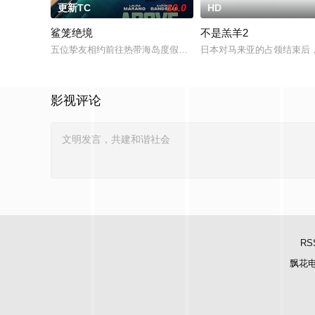
更新TC
10.0
HD
鲨笼绝境
不是羔羊2
五位挚友相约前往热带海岛度假，计划在碧蓝海域中体验刺激的
日本对马来亚的占领结束后
影视评论
RS
飘花