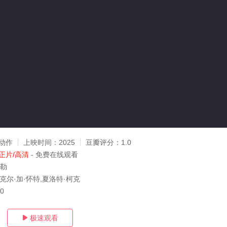
动作
上映时间：
2025
豆瓣评分：
1.0
正片/高清
- 免费在线观看
泰勒
克尔·加·怀特,夏洛特·柯克
10
极速观看
