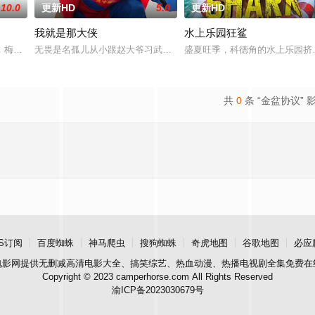
10.0
更新HD
5.0
更新HD
9.
我就是那大侠
水上乐园狂鲨
鲨鱼笼潜水，同时享受奢靡的派对狂欢。然而他们浑然不知，这趟旅程不过是一
，梅尔在新加坡的特别行动组担任警察。这一次，他要对付的是黑帮，其中大多
无畏是名孤儿从小跟赵大爷习武收废品，做事一根筋的他总被误解。
盛夏旺季，科德角的水上乐园挤
共
0
条 “金盆协议” 
S订阅
百度蜘蛛
神马爬虫
搜狗蜘蛛
奇虎地图
谷歌地图
必应
电影网
提供无删减高清电影大全、搞笑综艺、热血动漫、热播电视剧全集免费在
Copyright © 2023 camperhorse.com All Rights Reserved
渝ICP备2023030679号