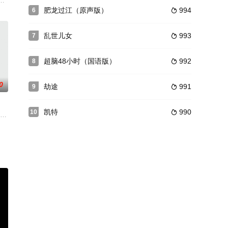
人从小相伴长大，但是兄
亨利克森,迈克尔切姆平
来深受花粉过敏之苦，忽一日有人送来稀世珍宝温凉珠，九王爷顿时百病全无
肥龙过江（原声版）
994
6

乱世儿女
993
7

超脑48小时（国语版）
992
8

0
劫途
991
9

凯特
990
10

的故bbb
伊恩·麦凯伦 Ian McKell
争强好胜，在香港担任教官时与他人比武，结果失手将对方打死最终锒铛入狱
一次出警时与劫匪元安（张志坚 饰）搏斗，不幸摔成植物人，一睡就是数年不醒