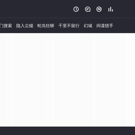




门搜索
隐入尘烟
蛇岛狂蟒
千里不留行
幻城
间谍猎手