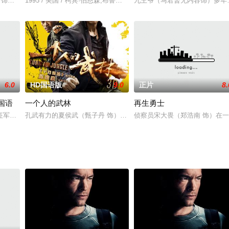
leav
ena 饰）和雷欧（伊桑·恩布里 Ethan Embry 饰）是同父异母的兄弟，虽然两
1995 / 美国 / 柯宾·伯恩森,布鲁斯·佩恩,娜塔亚·安德雷琴科,兰斯·
九王爷（马君暂无内容饰）多年
6.0
HD国语版
9.0
正片
8.
国语
一个人的武林
再生勇士
外被卷入一场黑恶洗钱活动，为保护家人并自证清白，与犯罪分子展开殊死较量
军的道路却变得异常艰险。他们躲过了苍白半兽人的不懈追杀，在幽暗密林前和甘道夫（
孔武有力的夏侯武（甄子丹 饰）曾是佛山武馆合一门的弟子，当年他
侦察员宋大畏（郑浩南 饰）在