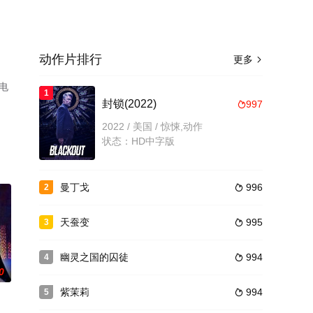
动作片排行
更多

电
1
封锁(2022)
997

2022 / 美国 / 惊悚,动作
状态：HD中字版
曼丁戈
996
2

天蚕变
995
3

幽灵之国的囚徒
994
4

0
紫茉莉
994
5
