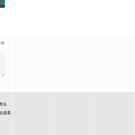
0
场精心布局的
数人在鸦片生意方面活动，并且受到腐败官员的保
在经历一次重大事件后，被迫加入保健品公司，实现了自我价值体验到社会存在
满了消暑游客，一群凶猛的大白鲨突然闯入园区水域，把整片游乐区变成了开
影评
爬虫
线观看