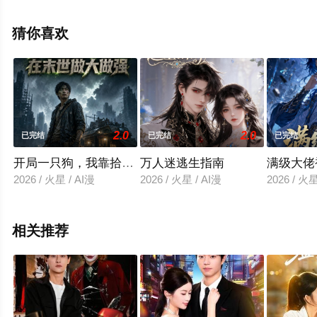
全集就上飘花影院，热播电视剧提前免费观看，更多剧情
信息可移步至豆瓣电视剧、电视猫或剧情网等平台了解。
猜你喜欢
2.0
2.0
已完结
已完结
已完结
开局一只狗，我靠拾荒在末世做大做强
万人迷逃生指南
满级大佬
2026 / 火星 / AI漫
2026 / 火星 / AI漫
2026 / 火星
相关推荐