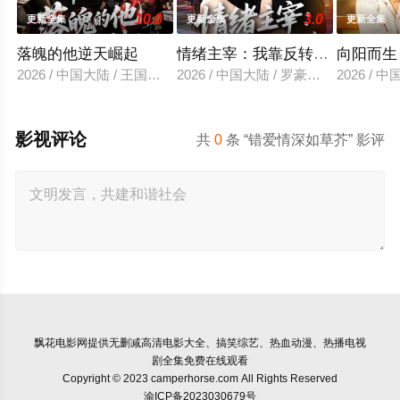
10.0
3.0
更新全集
更新全集
更新全集
落魄的他逆天崛起
情绪主宰：我靠反转人生封神
向阳而生
2026 / 中国大陆 / 王国豪杰＆诗语＆梁辰羽
2026 / 中国大陆 / 罗豪宇＆陈昕乔
2026 /
影视评论
共
0
条 “错爱情深如草芥” 影评
飘花电影网
提供无删减高清电影大全、搞笑综艺、热血动漫、热播电视
剧全集免费在线观看
Copyright © 2023 camperhorse.com All Rights Reserved
渝ICP备2023030679号