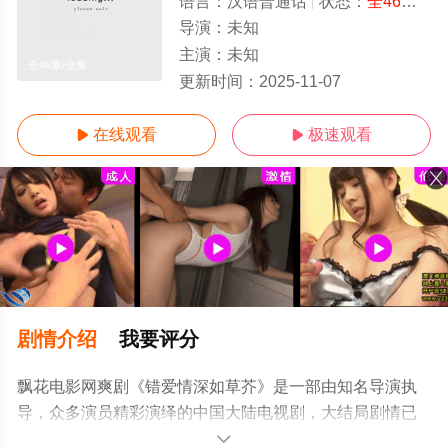
语言：
汉语普通话
状态：
全46集
- 
导演：
未知
主演：
未知
全46集/全集
更新时间：
2025-11-07
在线观看
极速观看


剧情介绍
我要评分
飘花电影网爽剧《错爱情深如草芥》是一部由知名导演执
导，众多演员精彩演绎的中国大陆电视剧，大结局剧情已
揭晓（全46集），手机免费观看高清未删减完整版电视剧
