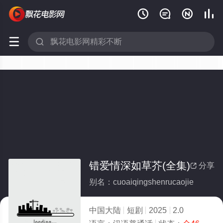






错爱情深如草芥(全集)
分享

别名：cuoaiqingshenrucaojie
中国大陆
短剧
2025
2.0