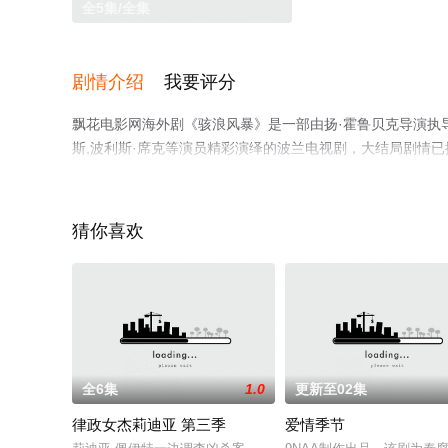
全5集/全集
剧情介绍
我要评分
飘花电影网海外剧《骇浪风暴》是一部由扬·霍鲁贝克导演执导，玛格
斯,波利斯·席克等演员精彩演绎的波兰电视剧，大结局剧情
院，热播电视剧提前免费观看，更多剧情信息可移步至豆瓣
猜你喜欢
全6集
1.0
更新至02集
律政女杰莉迪亚 第三季
爱情季节