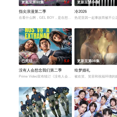
更新至第01集
5.0
更新至第04集
指尖浪漫第二季
冷2026
在看什么啊，GEL BOY，是在想念彼此吗？
热尼亚因一起事故而被不公正
已完结
5.0
更新至第08集
没有人会想念我们第二季
绘梦婚礼
Prime Video宣布续订《没有人会想念我们》第二季。
被欢笑、笑容和祝福环绕的