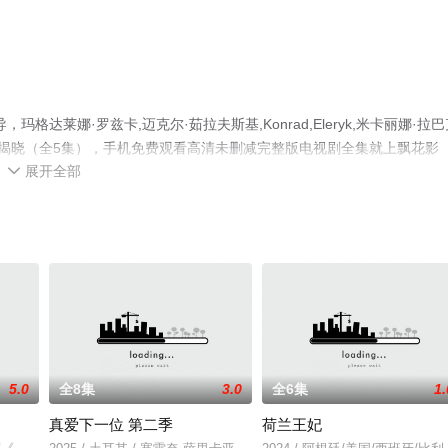
达莱娜·罗兹卡,迈克尔·茹拉夫斯基,Konrad,Eleryk,米卡丽娜·拉巴
已揭晓（全5集），手机免费观看高清未删减完整版电视剧全集就上飘花影
展开全部
电视剧、电视猫或剧情网等平台了解。

5.0
全8集
3.0
全6集
1.
真爱下一位 第二季
荷兰王妃