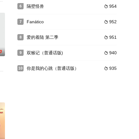
以往都更深
兰·库祖姆
荷兰 / ,Delfina,Chaves,马汀·雷克梅尔
隔壁怪兽
954
6

Fanático
952
7

爱的着陆 第二季
951
8

0
双猴记（普通话版)
940
9

你是我的心跳（普通话版）
935
10

不认识这群诈
知道最后成品对手戏多不多？
愿意做，甚至和靠破坏情侣关系为生的Boss合作。在不幸的处境中相遇后，习惯单打