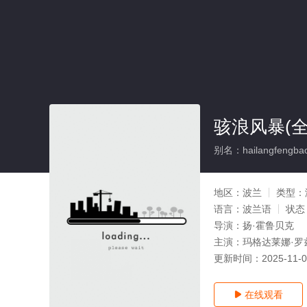
骇浪风暴(全
别名：hailangfengba
地区：
波兰
类型：
语言：
波兰语
状态
导演：
扬·霍鲁贝克
主演：
玛格达莱娜·罗兹
更新时间：
2025-11-
在线观看
