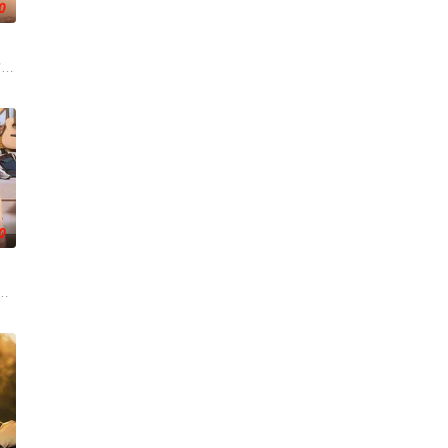
0
子弟，他们强大的父母“帮助”法院做出了“正
乎王室血统。
次与童年时期的死敌Kaprao相逢。在两人的关系中，一方如同炽热的火焰，另一
0
音乐家。由于他完全无视学业，他的母亲把他送到了一所新学校，这所学校今