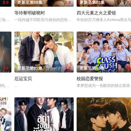
5.0
更新至第08集
2.0
更新至第05集
2.
等待黎明破晓时
四大元素之火之爱链
地监禁，她的丈夫和6岁的女儿在事故中死亡。这起事故的真正罪魁祸首是富家
一段跨越不同阶层与身份的恋情。一方唯有自己的荣誉，另一方则关
年轻的百万继承人Achima再
3.0
更新至第01集
3.0
更新至第03集
4.
厄运宝贝
校园恋爱警报
婚礼仅仅是爱情生活的起点。未来还有许多障碍等待着两人共同跨越。
...
李梦想成为一名酷炫的独立摇滚