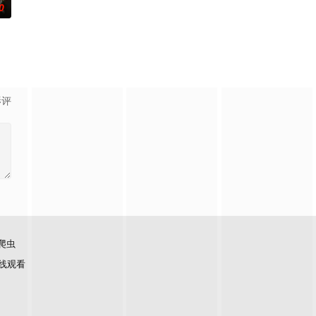
0
น影视化
影评
爬虫
线观看