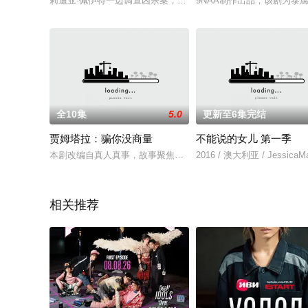
莉迪亚·佩伊特一边调查凶杀案，一边为律师事业努力奋斗。改编
9NAA制作出品，该剧为
全10集
5.0
更新至6集完结
贾姆塔拉：骗你没商量
不能说的女儿 第一季
本剧改编自真人真事，故事聚焦于印度贾坎德邦詹塔拉市层出不
2016 / 澳大利亚 / JessicaMau
相关推荐