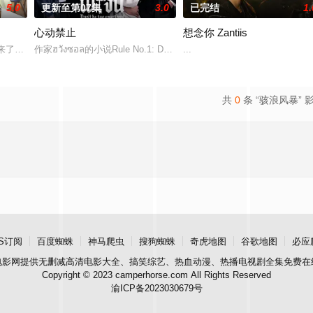
5.0
更新至第07集
3.0
已完结
1.
心动禁止
想念你 Zantiis
17中队的故事，他们最初的任务是执行照相侦察任务。但当他们
爱来了别错过》。
作家ฮวังซอล的小说Rule No.1: Don't Be Too Emotional อย่าขอพี่เจ
...
共
0
条 “骇浪风暴” 
S订阅
百度蜘蛛
神马爬虫
搜狗蜘蛛
奇虎地图
谷歌地图
必应
电影网
提供无删减高清电影大全、搞笑综艺、热血动漫、热播电视剧全集免费在
Copyright © 2023 camperhorse.com All Rights Reserved
渝ICP备2023030679号