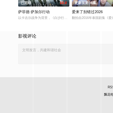
已完结
10.0
更新至第04集
萨菲德·萨加尔行动
爱来了别错过2026
以卡吉尔战争为背景，《白沙行动》讲述了印度空军"金色箭头"第
翻拍自2016年泰国剧集《
影视评论
RS
飘花