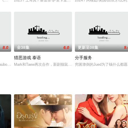
自意大利首位女律师的真实故事。
泰腐《奇迹在东京》续集，将他们的冬天变成爱的季节，增加温暖的同时，比以前
2025 / 土耳其 / 塞雷奈·萨里卡亚,梅廷·阿克杜尔格,Hakan,Kurtas,博
2024 / 阿根廷/美国/西班牙/比利时/
8.0
全38集
6.0
更新至08集
9.
猎恶游戏 泰语
分手服务
穷的网路钓鱼事件。一群当地年轻人利用电话诈骗，受害者遍及全印度。你也许
boyDavidFieldMattLevettJaredTurner
Mark和Taew再次合作，新剧猫鼠游戏，男主女主又一次同框哟，不
穷困潦倒的Jued为了钱什么都