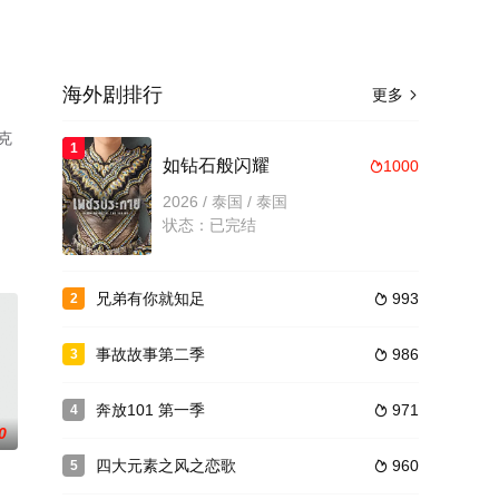
海外剧排行
更多

克
1
如钻石般闪耀
1000

2026 / 泰国 / 泰国
状态：已完结
兄弟有你就知足
993
2

事故故事第二季
986
3

奔放101 第一季
971
4

0
四大元素之风之恋歌
960
5
