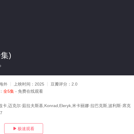
集)
o
海外
上映时间：
2025
豆瓣评分：
2.0
：
全5集
- 免费在线观看
卡,迈克尔·茹拉夫斯基,Konrad,Eleryk,米卡丽娜·拉巴克斯,波利斯·席克
07
极速观看
