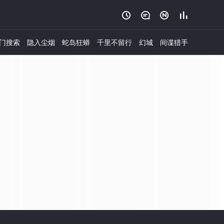




门搜索
隐入尘烟
蛇岛狂蟒
千里不留行
幻城
间谍猎手