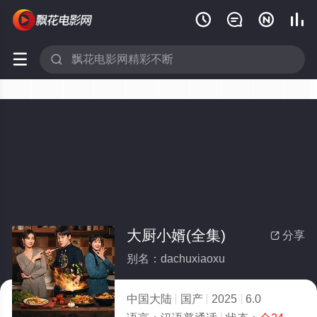






大厨小婿(全集)
分享

别名：dachuxiaoxu
中国大陆
国产
2025
6.0