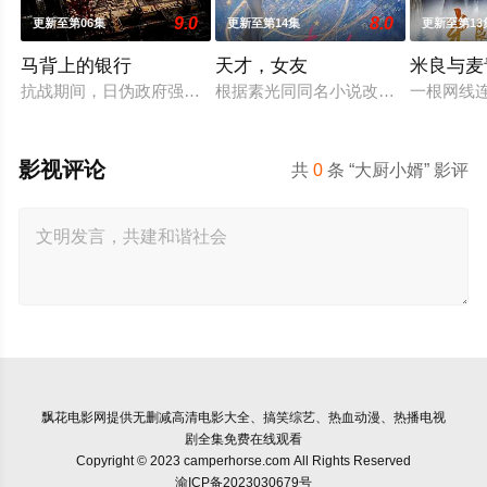
9.0
8.0
更新至第06集
更新至第14集
更新至第13
马背上的银行
天才，女友
米良与麦
抗战期间，日伪政府强行推广、使用由“中国准备银行”发行的伪
根据素光同同名小说改编。江逾白长
一根网线
影视评论
共
0
条 “大厨小婿” 影评
飘花电影网
提供无删减高清电影大全、搞笑综艺、热血动漫、热播电视
剧全集免费在线观看
Copyright © 2023 camperhorse.com All Rights Reserved
渝ICP备2023030679号