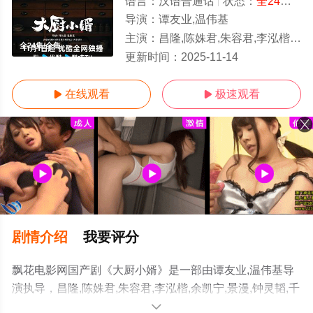
语言：
汉语普通话
状态：
全24集
- 
导演：
谭友业,温伟基
主演：
昌隆,陈姝君,朱容君,李泓楷,余凯宁,景漫,钟灵韬,千散,姬天语,刘骐
全24集/全集
更新时间：
2025-11-14
在线观看
极速观看


剧情介绍
我要评分
飘花电影网国产剧《大厨小婿》是一部由谭友业,温伟基导
演执导，昌隆,陈姝君,朱容君,李泓楷,余凯宁,景漫,钟灵韬,千
散,姬天语,刘骐等演员精彩演绎的中国大陆电视剧，大结局
