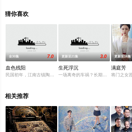
剧情已揭晓（全24集），手机免费观看高清未删减完整版
电视剧全集就上飘花影院，热播电视剧提前免费观看，更
猜你喜欢
多剧情信息可移步至豆瓣电视剧、电视猫或剧情网等平台
了解。
7.0
3.0
全30集
更新至21集
更新至16集
血色残阳
生死浮沉
满庭芳
民国初年，江南古镇陶家大院。这日陶家上下正为后院古井冒出
一场离奇的车祸？长期寄宿在体内的
将门之女
相关推荐