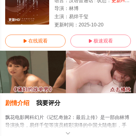
语言：
汉语普通话
状态：
更新HD/高清
导演：
林博
主演：
易烊千玺
更新HD
更新时间：
2025-10-20
在线观看
极速观看


剧情介绍
我要评分
飘花电影网科幻片《记忆奇旅2：最后上传》是一部由林博
导演执导，易烊千玺等演员精彩演绎的中国大陆电影，手
机免费观看高清未删减完整版电影大全就上飘花影院，更
