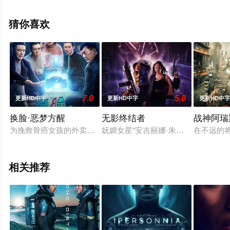
多剧情信息可移步至豆瓣电影、电视猫或剧情网等平台了
解。
猜你喜欢
7.0
5.0
更新HD中字
更新HD中字
更新HD中
换脸·恶梦方醒
无影终结者
战神阿瑞
为挽救骨癌女孩的外卖小哥韩刚、为了躲债的老板郑贤、脸部烧
妩媚女星“安吉丽娜·朱莉”倾情主演
在不远的
相关推荐