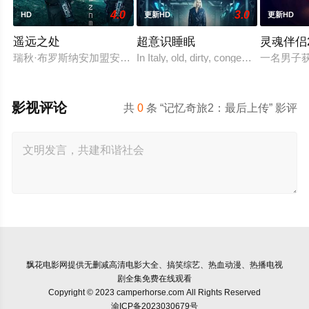
4.0
3.0
HD
更新HD
更新HD
遥远之处
超意识睡眠
灵魂伴侣2
瑞秋·布罗斯纳安加盟安东尼·拉莫斯([身在高地])出演喜剧科幻片[
In Italy, old, dirty, congested prisons f
一名男子
影视评论
共
0
条 “记忆奇旅2：最后上传” 影评
飘花电影网
提供无删减高清电影大全、搞笑综艺、热血动漫、热播电视
剧全集免费在线观看
Copyright © 2023 camperhorse.com All Rights Reserved
渝ICP备2023030679号