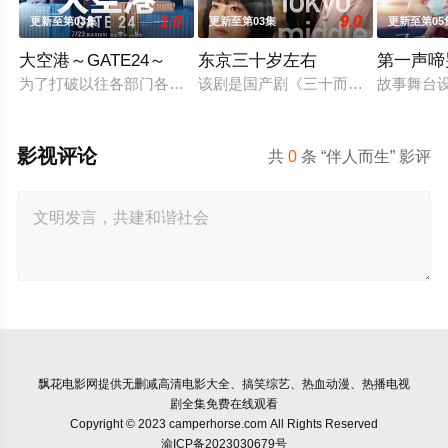
1.0
9.0
更新至第03集
更新至第03集
更新至第05
大空港～GATE24～
东京三十岁左右
第一声啼
为了打破以往各部门各自为政的死板规矩，内阁官房直属成立了一个
该剧是国产剧《三十而已》的日本翻拍
故事舞台
影视评论
共
0
条 “伴人而生” 影评
飘花电影网
提供无删减高清电影大全、搞笑综艺、热血动漫、热播电视
剧全集免费在线观看
Copyright © 2023 camperhorse.com All Rights Reserved
渝ICP备2023030679号