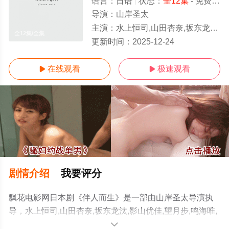
语言：
日语
状态：
全12集
- 免费在线观看
导演：
山岸圣太
主演：
水上恒司,山田杏奈,坂东龙汰,影山优佳,望月步,鸣海唯,萩原护,高桥侃,染谷将太,远藤雄弥,アフロ,森田想
全12集/全集
更新时间：
2025-12-24
在线观看
极速观看


剧情介绍
我要评分
飘花电影网日本剧《伴人而生》是一部由山岸圣太导演执
导，水上恒司,山田杏奈,坂东龙汰,影山优佳,望月步,鸣海唯,
萩原护,高桥侃,染谷将太,远藤雄弥,アフロ,森田想等演员精
