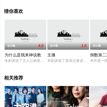
彩演绎的日本电视剧，大结局剧情已揭晓（全12集），手
机免费观看高清未删减完整版电视剧全集就上飘花影院，
猜你喜欢
热播电视剧提前免费观看，更多剧情信息可移步至豆瓣电
视剧、电视猫或剧情网等平台了解。
4.0
1.0
全10集
全10集
全11集
为什么是我来神说教
主播
倒数第二
本剧讲述了主人公丽美静（广濑爱丽丝 饰）是一个对学生毫无感
本剧讲述了资深记者进藤壮一（阿部宽
本作是一
相关推荐