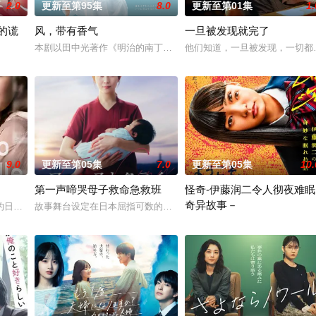
2.0
更新至第95集
8.0
更新至第01集
1.
的谎
风，带有香气
一旦被发现就完了
本剧以田中光著作《明治的南丁格尔 大关和物语》为原案，取材自日
他们知道，一旦被发现，一切都
系列。故事围绕上野中央署“暴力团对策课”的女警八神瑛子展开。为了破案，她
外人眼中完美无瑕的恩爱夫妻。丈夫是节目的王牌主持，妻子则是打理他演艺事
9.0
更新至第05集
7.0
更新至第05集
10.
第一声啼哭母子救命急救班
怪奇-伊藤润二令人彻夜难眠
奇异故事－
特殊的新部门“GATE24”。这个部门直接把负责查验护照的入境管理局、盯
日本翻拍版。故事讲述曾从外地来到憧憬的东京的三位女性，在面对恋爱、工作
故事舞台设定在日本屈指可数的顶级豪华医院“圣菲奥娜医院”。少子
本作精选日本知名恐怖漫画家伊