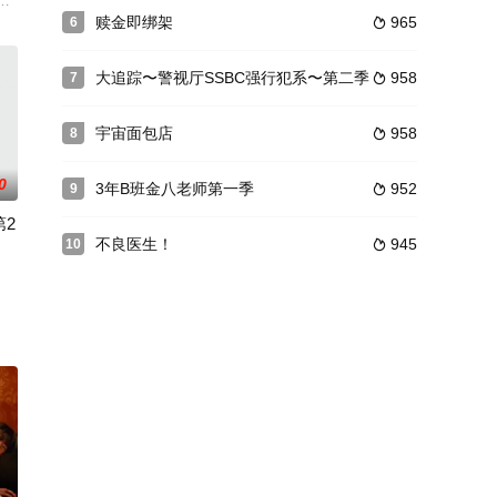
偏迟来的桃
ブストーリー。
对於刑警办案的技巧、鑑识员分析的技术要求相对性提高。为了因应科学的办
赎金即绑架
965
6

０分的特别剧《这时候制作了部新剧》，预定今年５月播出，第一夜由满岛真之
大追踪〜警视厅SSBC强行犯系〜第二季
958
7

宇宙面包店
958
8

0
3年B班金八老师第一季
952
9

第2
不良医生！
945
10

一起玩
かれていた赤ん坊は、この家の子供になった。そ
球的经验，当上了体育杂志的编辑，但由于调动去了不习惯的女性杂志。在那里
开始直面丈夫和自己的问题。当伟大的爱变成社会的制裁时，她需要重新思考