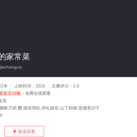
的家常菜
iachangcai
日本
上映时间：
2025
豆瓣评分：
1.0
更新至09集
- 免费在线观看
直美
,棚桥乃望,樱,猪俣周杜,伊礼姬奈,山下莉绪,莲佛美沙子
30
极速观看
