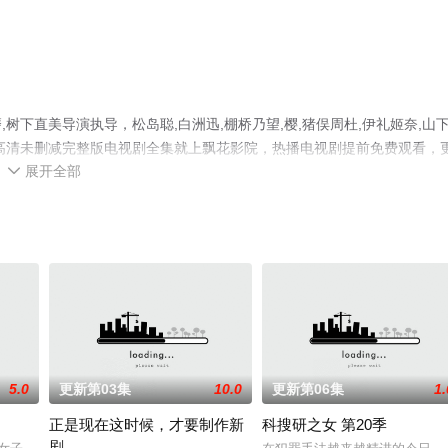
下直美导演执导，松岛聪,白洲迅,棚桥乃望,樱,猪俣周杜,伊礼姬奈,山
高清未删减完整版电视剧全集就上飘花影院，热播电视剧提前免费观看，
展开全部
解。

5.0
更新第03集
10.0
更新第06集
1.
正是现在这时候，才要制作新
科搜研之女 第20季
剧