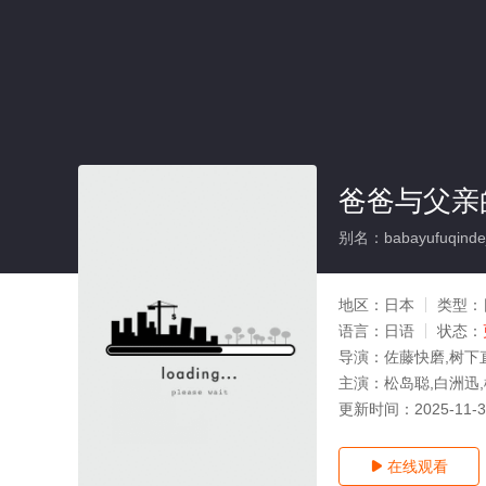
爸爸与父亲
别名：babayufuqindej
地区：
日本
类型：
语言：
日语
状态：
导演：
佐藤快磨,树下
主演：
松岛聪,白洲迅
更新时间：
2025-11-
在线观看
