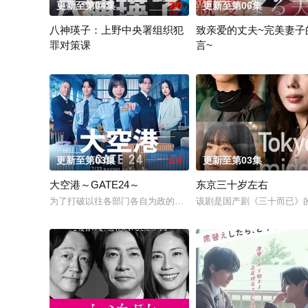
更新至第04集
7.0
更新至第06集
八神瑛子：上野中央署组织犯
致亲爱的丈夫~完美妻子
罪对策课
言~
改编自深町秋生的超人气警察小说《组织犯罪对策课 八神瑛子》
聚焦于一对结婚10年、在
更新至第03集
1.0
更新至第03集
大空港～GATE24～
东京三十岁左右
为了打破以往各部门各自为政的死板规矩，内阁官房直属成立了一个
该剧是国产剧《三十而已》的