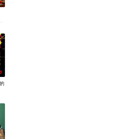
0
本首位专业女护士大关和与铃木雅的真实经历，描绘了她们推动护士注册制度
会结束。 一对高中情侣努力守护他们的秘密恋
不惜动用
务的个人事务所精明女总裁。然而，世人皆不知妻
0
的
着行李
、家庭等方面不如意的现实时，在“35岁”这
化、医生短缺、地方产科接连关闭……在令和时代的当下，守护母婴生命的“分娩
藤润二笔下充满独特疯狂气息的经典作品，改编为真人单元剧。以浓雾弥漫小镇