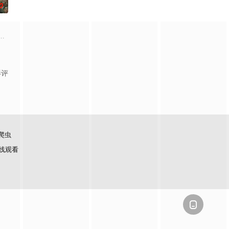
0
京池袋地区。西池袋警署新设立了“犯罪受害者支援室”，在这里，警察们将贴
的通讯应用
” 极其平凡的高中生·间山晴（小西
子的前夫洗心革面，开始重新面对前妻，力求“再一次”走到一起的故事。
影评
爬虫
线观看
