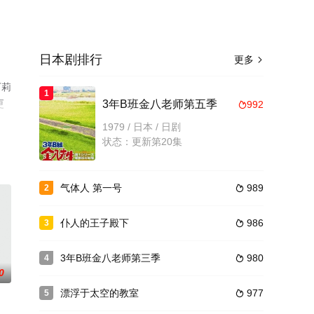
日本剧排行
更多

下莉
1
更
3年B班金八老师第五季
992

1979 / 日本 / 日剧
状态：更新第20集
气体人 第一号
989
2

仆人的王子殿下
986
3

3年B班金八老师第三季
980
4

0
漂浮于太空的教室
977
5
