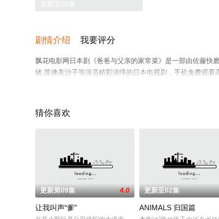
更新至09集
剧情介绍
我要评分
飘花电影网日本剧《爸爸与父亲的家常菜》是一部由佐藤快磨,树
绪,莲佛美沙子等演员精彩演绎的日本电视剧，手机免费观看
多剧情信息可移步至豆瓣电视剧、电视猫或剧情网等平台了
猜你喜欢
更新第09集
4.0
更新至02集
让我叫声“爹”
ANIMALS 归国篇