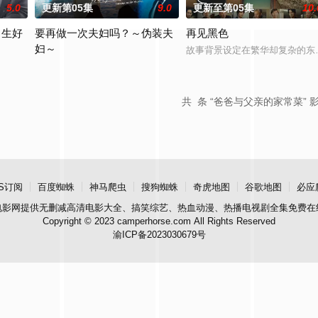
5.0
更新第05集
9.0
更新至第05集
10.
男生好
要再做一次夫妇吗？～伪装夫
再见黑色
妇～
故事背景设定在繁华却复杂的东
】面前，将出现比前作更加棘手、更加难以攻破的恶性犯罪案件。随着高度保密
了。” 从换座位开始?? 性格完全相反的两人，恋爱即将展开！！ “我喜欢你。
本剧改编自作者六葉雅?上原ひびき同名漫画。讲述了因出轨而背叛妻
共
条 “爸爸与父亲的家常菜” 
S订阅
百度蜘蛛
神马爬虫
搜狗蜘蛛
奇虎地图
谷歌地图
必应
电影网
提供无删减高清电影大全、搞笑综艺、热血动漫、热播电视剧全集免费在
Copyright © 2023 camperhorse.com All Rights Reserved
渝ICP备2023030679号