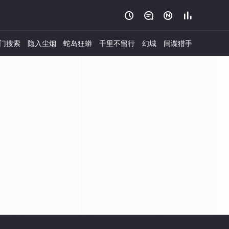




门搜索
隐入尘烟
蛇岛狂蟒
千里不留行
幻城
间谍猎手