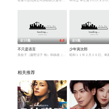
在某小型玩具公司供职的大道寺保（远藤宪一 饰）是一个勤勤恳
本作は“幸せ迷子のズタボ
全10集
6.0
全5集
不只是语言
少年寅次郎
美枝子（藤野涼子 饰）和槙雄（青木柚 饰）是上同一所高中的好
昭和１１年２月２６日。車
相关推荐