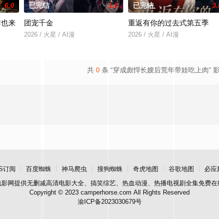
6.0
已完结
1.0
已完结
3.
咋也来
团宠千金
重返有你的过去式第五季
2026 / 火星 / AI漫
2026 / 火星 / AI漫
共
0
条 “穿成彪悍长嫂后荒年带娃吃上肉” 
S订阅
百度蜘蛛
神马爬虫
搜狗蜘蛛
奇虎地图
谷歌地图
必应
电影网
提供无删减高清电影大全、搞笑综艺、热血动漫、热播电视剧全集免费在
Copyright © 2023 camperhorse.com All Rights Reserved
渝ICP备2023030679号