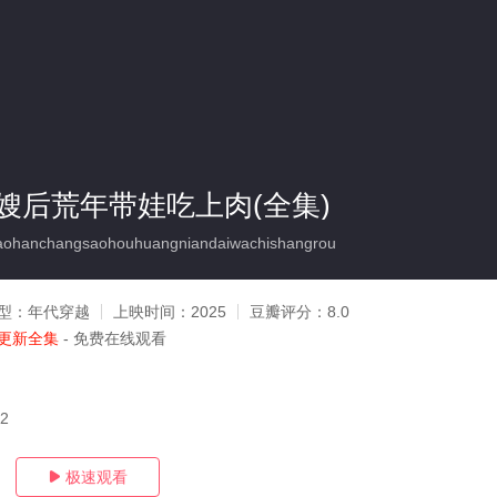
嫂后荒年带娃吃上肉(全集)
hanchangsaohouhuangniandaiwachishangrou
型：
年代穿越
上映时间：
2025
豆瓣评分：
8.0
更新全集
- 免费在线观看
02
极速观看
