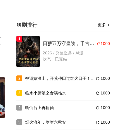
爽剧排行
更多

晓
1
视
日薪五万守皇陵，千古英灵听我令
1000

2026 / 정보없음 / AI漫
状态：已完结
被逼嫁深山，开荒种田过红火日子！第四季
1000
2

临水小厨娘之食满临水
1000
3

斩仙台上再斩仙
1000
4

0
烟火流年，岁岁念秋安
1000
5
