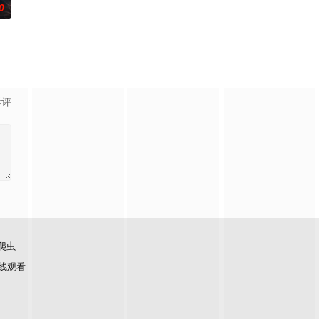
0
影评
爬虫
线观看