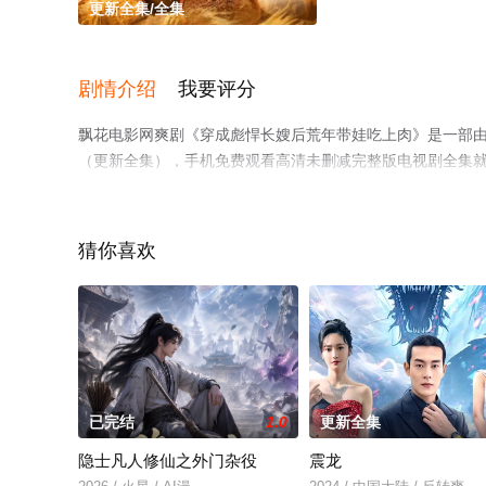
更新全集/全集
剧情介绍
我要评分
飘花电影网爽剧《穿成彪悍长嫂后荒年带娃吃上肉》是一部
（更新全集），手机免费观看高清未删减完整版电视剧全集
剧、电视猫或剧情网等平台了解。
猜你喜欢
已完结
1.0
更新全集
隐士凡人修仙之外门杂役
震龙