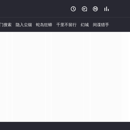




门搜索
隐入尘烟
蛇岛狂蟒
千里不留行
幻城
间谍猎手