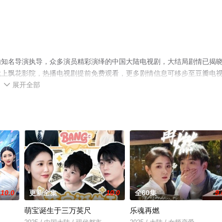
由知名导演执导，众多演员精彩演绎的中国大陆电视剧，大结局剧情已揭
就上飘花影院，热播电视剧提前免费观看，更多剧情信息可移步至豆瓣电
展开全部

10.0
更新全集
10.0
全60集
9.
萌宝诞生于三万英尺
乐魂再燃