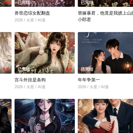
8.0
已完结
1.0
已完结
3.
兽世恋综女配翻盘
替嫁暴君，他竟是我掳上山
小郎君
2026 / 火星 / AI漫
2026 / 火星 / AI漫
5.0
已完结
8.0
已完结
4.
宫斗外挂是条狗
年年争第一
2026 / 火星 / AI漫
2026 / 火星 / AI漫