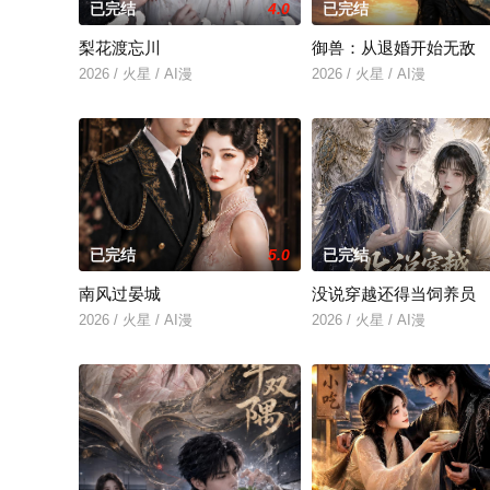
已完结
4.0
已完结
梨花渡忘川
御兽：从退婚开始无敌
2026 / 火星 / AI漫
2026 / 火星 / AI漫
已完结
5.0
已完结
南风过晏城
没说穿越还得当饲养员
2026 / 火星 / AI漫
2026 / 火星 / AI漫