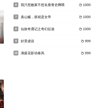
我只想败家不想名垂青史啊喂
1000
6

臭山贼，朕就是女帝
1000
7

仙旅奇遇记之奇幻征途
1000
8

0
好景虚设
999
9

满庭花影动春风
999
10
