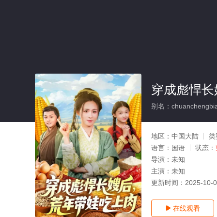
穿成彪悍长
别名：chuanchengbiao
地区：
中国大陆
类
语言：
国语
状态：
导演：
未知
主演：
未知
更新时间：
2025-10-
在线观看
