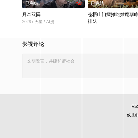
已完结
4.0
已完结
月牵双隅
苍梧山门摆摊吃摊魔孽
排队
2026 / 火星 / AI漫
2026 / 火星 / AI漫
影视评论
RS
飘花