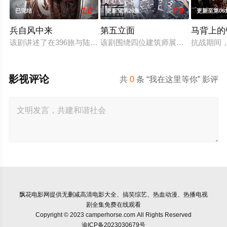
1.0
7.0
已完结
更新至第26集
更新至第06
兵自风中来
第五立面
马背上的
该剧讲述了在396旅与陆军步兵学院联合举办的小型军事演习中
该剧围绕四位建筑师展开，讲述了他
抗战期间
影视评论
共
0
条 “我在这里等你” 影评
飘花电影网
提供无删减高清电影大全、搞笑综艺、热血动漫、热播电视
剧全集免费在线观看
Copyright © 2023 camperhorse.com All Rights Reserved
渝ICP备2023030679号