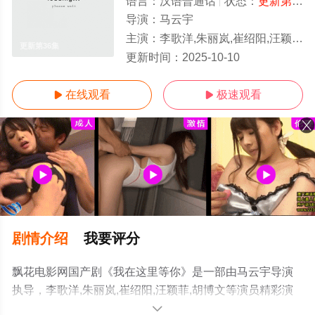
语言：
汉语普通话
状态：
更新第36集
导演：
马云宇
主演：
李歌洋,朱丽岚,崔绍阳,汪颖菲,胡博文
更新第36集
更新时间：
2025-10-10
在线观看
极速观看


剧情介绍
我要评分
飘花电影网国产剧《我在这里等你》是一部由马云宇导演
执导，李歌洋,朱丽岚,崔绍阳,汪颖菲,胡博文等演员精彩演
绎的中国大陆电视剧，手机免费观看高清未删减完整版电
