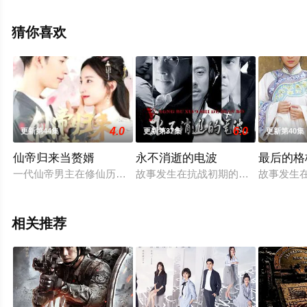
视剧全集就上飘花影院，热播电视剧提前免费观看，更多
剧情信息可移步至豆瓣电视剧、电视猫或剧情网等平台了
猜你喜欢
解。
4.0
6.0
更新第44集
更新第37集
更新第40集
仙帝归来当赘婿
永不消逝的电波
最后的格
一代仙帝男主在修仙历劫中因为执念太深而失败，并打破时间重
故事发生在抗战初期的上海。日军用无
故事发生
相关推荐