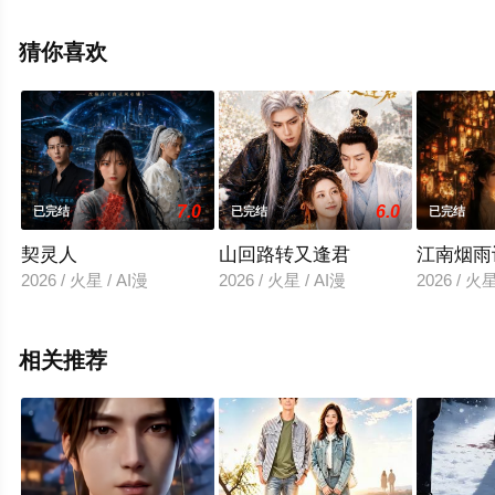
视剧全集就上飘花影院，热播电视剧提前免费观看，更多
剧情信息可移步至豆瓣电视剧、电视猫或剧情网等平台了
猜你喜欢
解。
7.0
6.0
已完结
已完结
已完结
契灵人
山回路转又逢君
江南烟雨
2026 / 火星 / AI漫
2026 / 火星 / AI漫
2026 / 火星
相关推荐