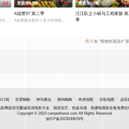
3.0
更新第03集
4.0
更新第02集
10.
起
X战警97 第二季
汪汪队之小砾与工程家族 第
季
非作歹，两个来自不同世界的少年用他们新获得的忍者力量保护龙免受侵害。
X战警被分散到了各个时间线，从过去，到未来，而他们将在最脆弱的
中，他们比以往任何时候都更加危险！他们正在寻找特殊武器，以解锁黑暗力
《汪汪队之小砾与工程家族第2
共
0
条 “怪物史瑞克4” 
S订阅
百度蜘蛛
神马爬虫
搜狗蜘蛛
奇虎地图
谷歌地图
必应
电影网
提供无删减高清电影大全、搞笑综艺、热血动漫、热播电视剧全集免费在
Copyright © 2023 camperhorse.com All Rights Reserved
渝ICP备2023030679号