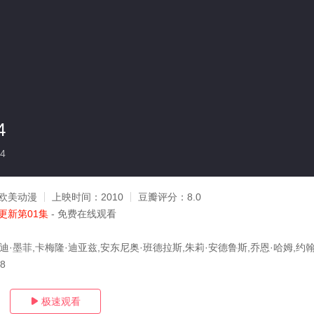
4
4
欧美动漫
上映时间：
2010
豆瓣评分：
8.0
更新第01集
- 免费在线观看
迪·墨菲,卡梅隆·迪亚兹,安东尼奥·班德拉斯,朱莉·安德鲁斯,乔恩·哈姆,约
18
极速观看
