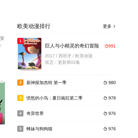
欧美动漫排行
更多

·安
1
全
巨人与小精灵的奇幻冒险
991

2017 / 西班牙 / 欧美动漫
状态：更新第02集
新神探加杰特 第一季
980
2

愤怒的小鸟：夏日疯狂第二季
978
3

奇异世界
976
4

0
蜂妹与狗狗猫
976
5
