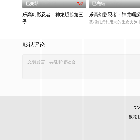
已完结
4.0
已完结
乐高幻影忍者：神龙崛起第三
乐高幻影忍者：神龙崛
季
恶棍们想利用龙的生命力为
禁忌五人组强势回归，在全新乐高®幻影忍者®：巨龙崛起第三季
影视评论
RS
飘花