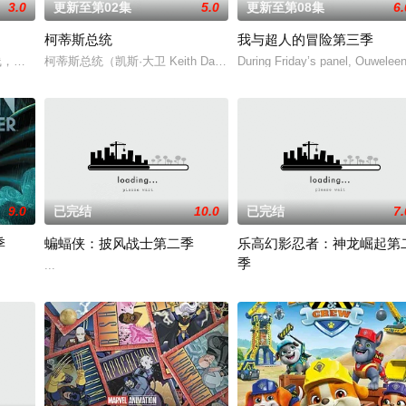
3.0
更新至第02集
5.0
更新至第08集
6.
柯蒂斯总统
我与超人的冒险第三季
，从过去，到未来，而他们将在最脆弱的时间点遭遇袭击——如今，1990年
柯蒂斯总统（凯斯·大卫 Keith David 配音）及其古怪的幕僚
During Friday’s panel, Ouweleen
。
9.0
已完结
10.0
已完结
7.
季
蝙蝠侠：披风战士第二季
乐高幻影忍者：神龙崛起第
季
...
系列动画片，小砾带领米丝、威勒、巧吉、美多组成工程小队，在建筑师小湾展
...