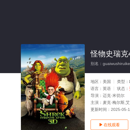
怪物史瑞克
别名：guaiwushiruike
地区：
美国
类型：
语言：
英语
状态：
导演：
迈克·米切尔
主演：
麦克·梅尔斯,艾
更新时间：
2025-05-
在线观看
