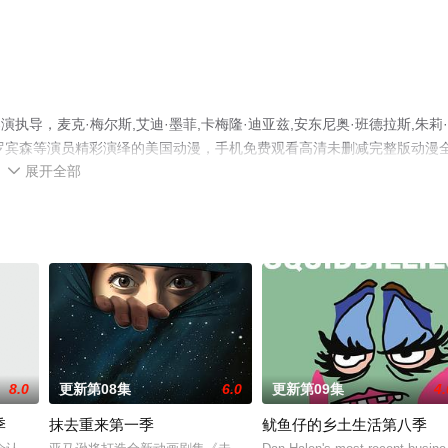
导，麦克·梅尔斯,艾迪·墨菲,卡梅隆·迪亚兹,安东尼奥·班德拉斯,朱莉
克雷格·罗宾森等演员精彩演绎的美国动漫，手机免费观看高清未删减完整版动漫
展开全部
或剧情网等平台了解。

8.0
更新第08集
6.0
更新第09集
4.
季
抹去重来第一季
鱿鱼仔的乡土生活第八季