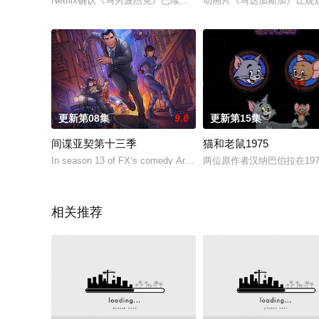
Netflix确认《马男波杰克》已续订第五季
动画片《马达加斯加》让观
更新第08集
9.0
更新第15集
间谍亚契第十三季
猫和老鼠1975
In season 13 of FX‘s comedy Archer, The Agency have been acq
两位原作者汉纳巴伯拉在1
相关推荐