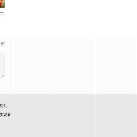
0
三
时间点遭遇袭击——如今，1990年代。天启发威，大战来临。
量的源泉——
季》是著名儿童动画系列《汪汪队立大功》的衍生剧。小砾和他的工程狗狗家族
影评
爬虫
线观看