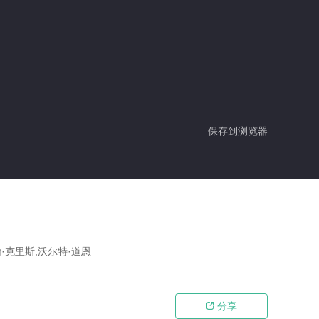
保存到浏览器
翰·克里斯,沃尔特·道恩
分享
