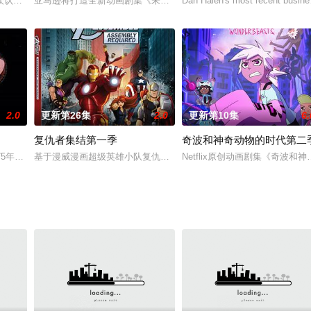
众认识了一群令人捧腹的动物，而其中最令人忍俊不禁的，绝对要属那几只企鹅
亚马逊将打造全新动画剧集《未了之事》，拉斐尔·鲍勃-瓦克斯伯格、凯
Dan Halen's most recent busine
2.0
更新第26集
2.0
更新第10集
6.
复仇者集结第一季
奇波和神奇动物的时代第二
uired by
975年回来后，猫和老鼠又制作了新一版，这版猫和老鼠的皮毛颜色变淡，画的
基于漫威漫画超级英雄小队复仇者改编，上映于2013年。复仇者集结
Netflix原创动画剧集《奇波和神奇动物