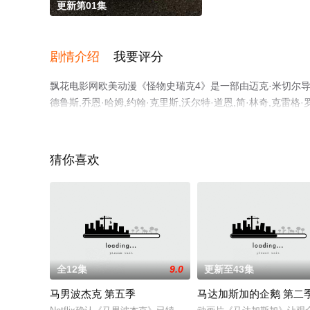
更新第01集
剧情介绍
我要评分
飘花电影网欧美动漫《怪物史瑞克4》是一部由迈克·米切尔导演执
德鲁斯,乔恩·哈姆,约翰·克里斯,沃尔特·道恩,简·林奇,
集就上飘花影院，更多剧情信息可移步至豆瓣动漫、电视猫
猜你喜欢
全12集
9.0
更新至43集
马男波杰克 第五季
马达加斯加的企鹅 第二