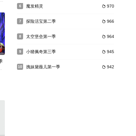
了，根据这部动画电影改编的动画电视剧也已经拍
特·帕迪(《马男波杰克》)联手打造。罗莎·萨拉查、安吉丽卡·布拉尔参与配
ss venture takes off when he advertises
魔发精灵
970
6

探险活宝第二季
966
7

太空堡垒第一季
964
8

0
小猪佩奇第三季
945
9

季
拽妹黛薇儿第一季
942
10

也简单了不少，而且这一版里它们大多数为友好
第1部在美首播,由知名导演执导。 复仇者的成员包括了人类、机器人、神、外
的时代》(Kipo and the Age of Wonderbeasts，暂译)发布先导预告！