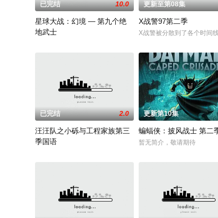
已完结
10.0
更新至第08集
星球大战：幻境 — 第九个绝
X战警97第二季
地武士
X战警被分散到了各个时间线
该剧延续《星球大战：幻境》的世界观，见证绝地武士崭新篇章
已完结
2.0
更新第10集
汪汪队之小砾与工程家族第三
蝙蝠侠：披风战士 第二
季国语
暂无简介，敬请期待
《汪汪队之小砾与工程家族》是《汪汪队立大功》的衍生学龄前