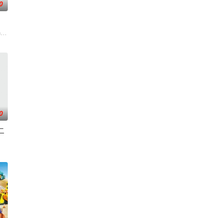
0
代。天启发威，大战来临。
团队将共同应对那些瑞克根本不会理会的一系列危机——从跨维度外交到超自然
 also revealed that “My Adventures wit
0
二
开冒险。身边