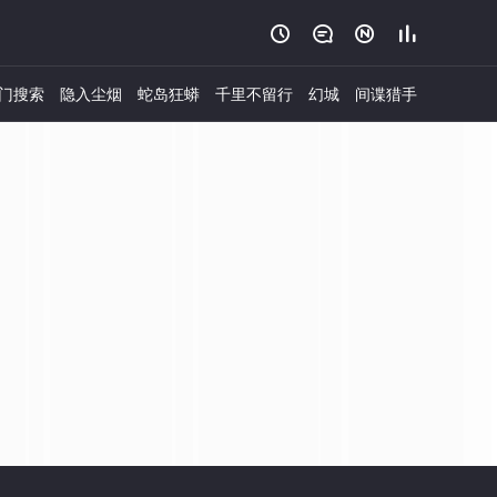




门搜索
隐入尘烟
蛇岛狂蟒
千里不留行
幻城
间谍猎手