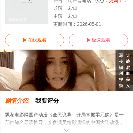
语言：
汉语普通话
状态：
更新至188集
导演：
未知
主演：
未知
更新至188集
更新时间：
2026-05-01
在线观看
极速观看


剧情介绍
我要评分
飘花电影网国产动漫《全民诡异：开局掌握零元购》是一
部由知名导演执导，众多演员精彩演绎的中国大陆动漫，
手机免费观看高清未删减完整版动漫全集就上飘花影院，
