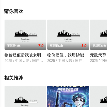
更多剧情信息可移步至豆瓣动漫、电视猫或剧情网等平台
了解。
猜你喜欢
7.0
1.0
更新至43集
更新至32集
更新至80集
物价贬值后我被女明星倒追
物价贬值，我用钞能力暴打一切
无敌天尊
2025 / 中国大陆 / 国产动漫
2025 / 中国大陆 / 国产动漫
2025 / 
相关推荐