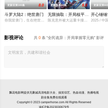
8.0
8.0
更新至第165集
更新至第84集
更新至第66
斗罗大陆2：绝世唐门
无限抽取：开局核平修仙世界动
开心锤锤
你我皆唐门，生在绝世中——腾讯视频《斗罗大陆绝世唐门》动
陈克意外被大运重卡撞上身亡后穿越
2025 / 
影视评论
共
0
条 “全民诡异：开局掌握零元购” 影评
飘花电影网
提供无删减高清电影大全、搞笑综艺、热血动漫、热播电视
剧全集免费在线观看
Copyright © 2023 camperhorse.com All Rights Reserved
渝ICP备2023030679号