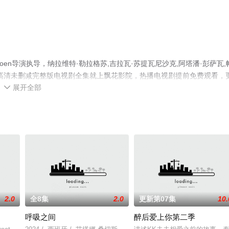
haroen导演执导，纳拉维特·勒拉格苏,吉拉瓦·苏提瓦尼沙克,阿塔潘·彭萨瓦,
高清未删减完整版电视剧全集就上飘花影院，热播电视剧提前免费观看，
展开全部
解。

2.0
全8集
2.0
更新第07集
10.
呼吸之间
醉后爱上你第二季