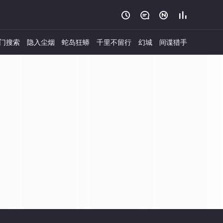




门搜索
隐入尘烟
蛇岛狂蟒
千里不留行
幻城
间谍猎手