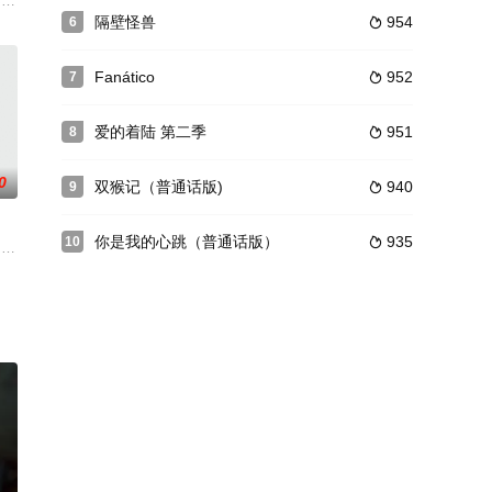
苏亚雷斯,阿方索·巴萨维,阿布里尔·萨莫拉,Ana,Rayo,Borja,Lu
泰剧《恶魔的浪漫》讲述的是KK夫夫在一起后的故事，而泰剧《醉后爱上你2》
隔壁怪兽
954
6

Fanático
952
7

爱的着陆 第二季
951
8

0
双猴记（普通话版)
940
9

你是我的心跳（普通话版）
935
10

伴。Gun的妻子决定在他们离
gpongsathaporn,Bonz,Na
曾晓晴饰）被迫卖淫，成为马来亚最顶尖的karayuki san（19世纪末担任性