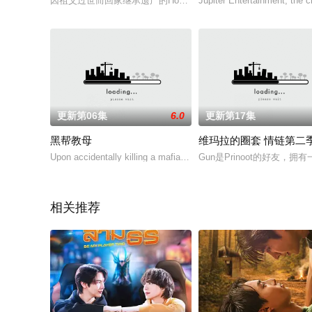
因祖父过世而回家继承遗产的Home决定出售房子，才被告知房子
Jupiter Entertainment, the 
更新第06集
6.0
更新第17集
黑帮教母
维玛拉的圈套 情链第二
Upon accidentally killing a mafia leader, a middle-aged woman is
Gun是Prinoot的好友
相关推荐