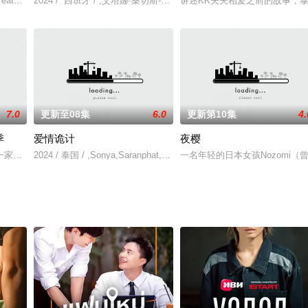
被传说是鬼屋，他找到了能看到鬼的Peach，要求他们一起帮忙驱灵捉鬼！！
creators of the Cantonese BL drama 'St
2024 / 西班牙 / ,艾塔娜·桑切斯-希洪,纳瓦·尼姆利,马努·里奥斯,布兰卡·
讲述KK夫夫相爱之前的故事，
7.0
更新至08集
6.0
更新第10集
4.
季
爱情诡计
夜樱
 unwi
，拥有一家豪华酒店。他提出将酒店的一部分股份出售给Prinoot，使他们成为商业伙
2024 / 泰国 / ,Sonya,Saranphat,Pedersen,Lookmhee,Punyapat,Wan
一名年轻的日本女孩Nozomi（