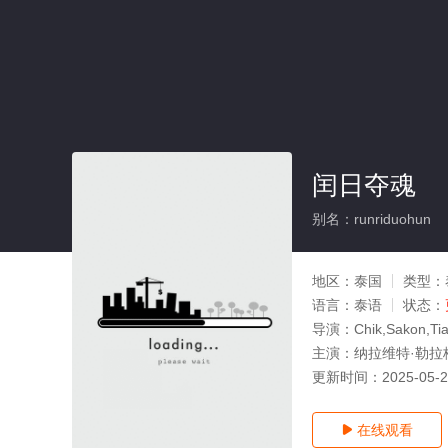
闰日夺魂
别名：runriduohun
地区：
泰国
类型：
语言：
泰语
状态：
导演：
Chik,Sakon,Ti
主演：
纳拉维特·勒拉
更新时间：
2025-05-
在线观看
