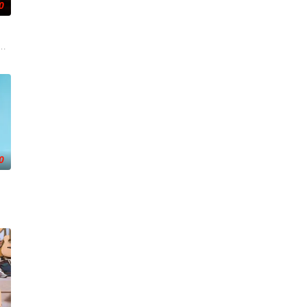
0
发现。
被迫逃入丛林，加入地下游击队。在那个
监禁，她的丈夫和6岁的女儿在事故中死亡。这起事故的真正罪魁祸首是富家子弟
0