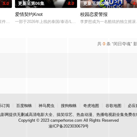
5.0
更新至第06集
8.0
更新至第02集
4.
爱情契约Knot
校园恋爱警报
案件真相，冲破新闻的步步紧逼。
一部于2026年上线的泰国/泰语/LGBT/爱情/都市/霸道总裁电视剧
李梦想成为一名酷炫的独立摇滚
共
0
条 “闰日夺魂” 
S订阅
百度蜘蛛
神马爬虫
搜狗蜘蛛
奇虎地图
谷歌地图
必应
电影网
提供无删减高清电影大全、搞笑综艺、热血动漫、热播电视剧全集免费在
Copyright © 2023 camperhorse.com All Rights Reserved
渝ICP备2023030679号