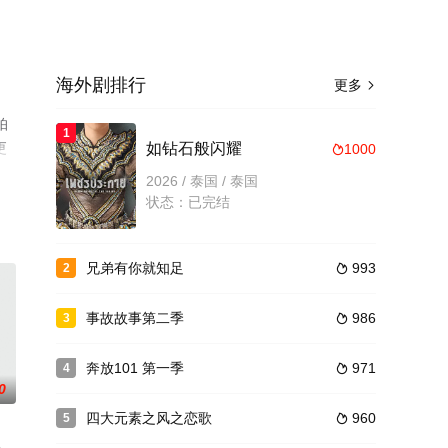
海外剧排行
更多

帕
1
更
如钻石般闪耀
1000

2026 / 泰国 / 泰国
状态：已完结
兄弟有你就知足
993
2

事故故事第二季
986
3

奔放101 第一季
971
4

0
四大元素之风之恋歌
960
5
