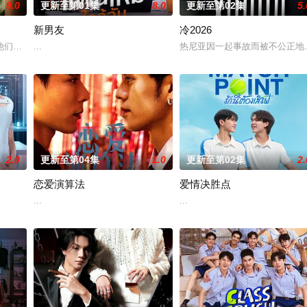
9.0
更新至第01集
8.0
更新至第02集
5.
新男友
冷2026
，后者竟屡次击败他。一场原本只为猎杀对手的追逐，却意外演变成一段情缘的
们选择了彼此。 1976年10月6日清晨，泰国爆发血腥镇压，大学生Ravin
...
热尼亚因一起事故而被不公正地
2.0
更新至第04集
1.0
更新至第02集
2.
恋爱演算法
爱情决胜点
...
...