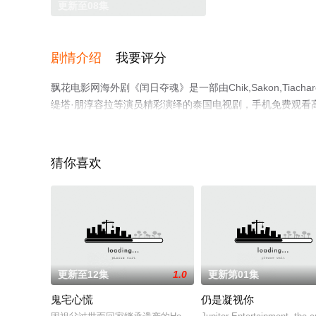
更新至08集
剧情介绍
我要评分
飘花电影网海外剧《闰日夺魂》是一部由Chik,Sakon,Tiac
缇塔·朋淳容拉等演员精彩演绎的泰国电视剧，手机免费观看
多剧情信息可移步至豆瓣电视剧、电视猫或剧情网等平台了
猜你喜欢
更新至12集
1.0
更新第01集
鬼宅心慌
仍是凝视你