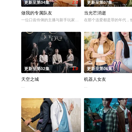
更新至第04集
2.0
更新至第07集
做我的专属队友
当光芒消逝
一位口齿伶俐的主播与新手玩家！顶级主播Thi追捕神秘玩家Zo
在那个连爱都是罪的年代，他
更新至第02集
1.0
更新至第06集
天空之城
机器人女友
...
...