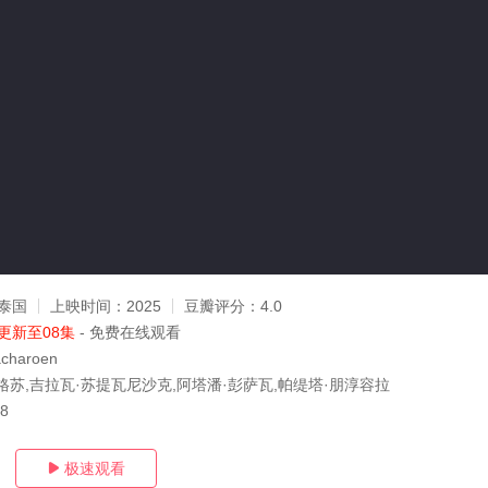
泰国
上映时间：
2025
豆瓣评分：
4.0
更新至08集
- 免费在线观看
acharoen
格苏,吉拉瓦·苏提瓦尼沙克,阿塔潘·彭萨瓦,帕缇塔·朋淳容拉
28
极速观看
