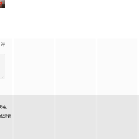
0
，讲述了“结为枷锁，爱为牢笼”的契约恋爱故事。
音乐家。由于他完全无视学业，他的母亲把他送到了一所新学校，这所学校今
影评
爬虫
线观看