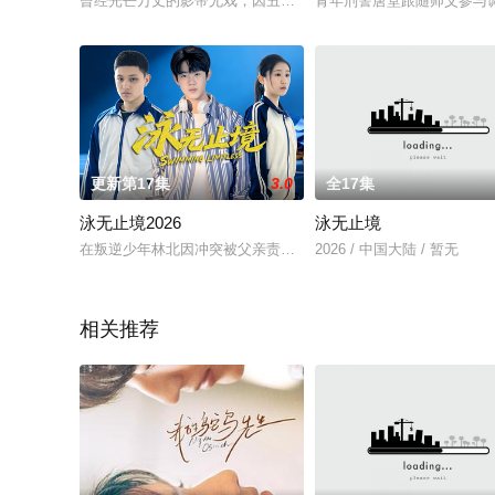
曾经光芒万丈的影帝尤戏，因丑闻缠身导致事业跌入谷底，并饱
青年刑警唐堂跟随师父参与
更新第17集
3.0
全17集
泳无止境2026
泳无止境
在叛逆少年林北因冲突被父亲责骂，后被邻居游泳教练张逐天发
2026 / 中国大陆 / 暂无
相关推荐