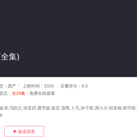
全集)
型：
国产
上映时间：
2025
豆瓣评分：
8.0
状态：
全29集
- 免费在线观看
金泽,冯韵之,张昊玥,龚芳妮,路宏,蒲萄,卜凡,孙子航,周小川,祁圣翰,薛宇槟
08
极速观看
