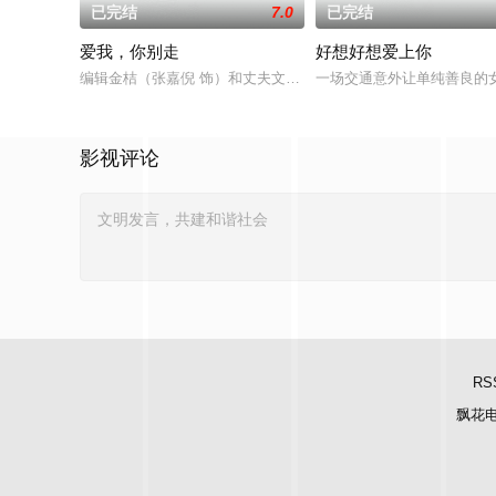
已完结
7.0
已完结
爱我，你别走
好想好想爱上你
编辑金桔（张嘉倪 饰）和丈夫文昊（刘汉强 饰）刚刚携手步入
一场交通意外让单纯善良的
影视评论
RS
飘花