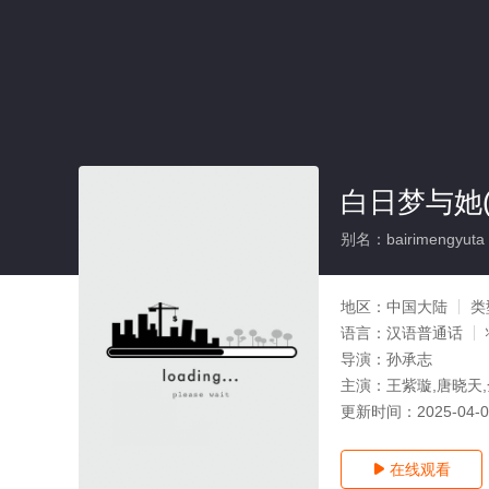
白日梦与她(
别名：bairimengyuta
地区：
中国大陆
类
语言：
汉语普通话
导演：
孙承志
主演：
王紫璇,唐晓天,
更新时间：
2025-04-
在线观看
