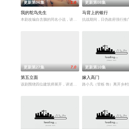
更新第06集
1.0
更新第08集
我的鸵鸟先生
马背上的银行
本剧改编自含胭的同名小说，讲述了邻家女孩庞倩（苏晓彤 饰）
抗战期间，日伪政府强行推
更新第27集
7.0
更新第10集
第五立面
嫁入高门
该剧围绕四位建筑师展开，讲述了他们在中意合作项目中面对专
路小凡（管栎 饰）离开乡