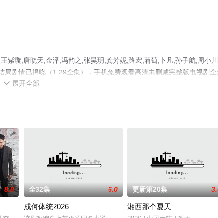
,唐晓天,金泽,冯韵之,张昊玥,龚芳妮,路宏,蒲萄,卜凡,孙子航,周小川
结局剧情已揭晓（1-29全集），手机免费观看高清未删减完整版电视剧全
展开全部
移步至豆瓣电视剧、电视猫或剧情网等平台了解。

8.0
全32集
6.0
更新第20集
3.
成何体统2026
湘西那个夏天