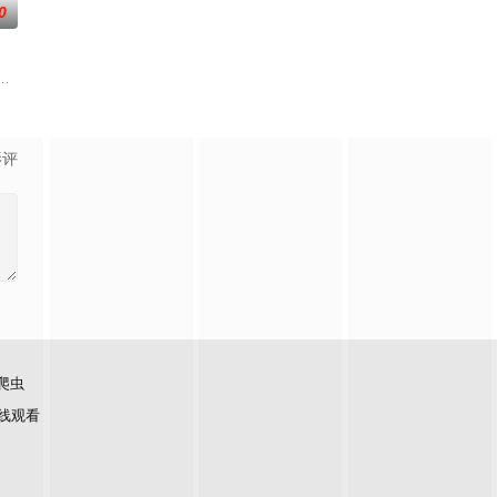
0
缠，但金桔
间的推移，两人渐渐互生情愫走到了一起。富家
婚不结了。鹿鸣村开了锅，村民大骂麦香是叛徒。麦香是婚前体检查出不孕症，
军大队长野田天一、中队长三木武夫等带兵参加围剿。冀中军区损失惨重，袁
影评
爬虫
线观看