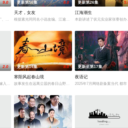
9.0
更新第16集
8.0
更新第26集
5.
天才，女友
江海潮生
与童年时因一场意外落下身体残缺的少年顾铭夕（何洛洛 饰）的成长印记与深
广、使用由“中国准备银行”发行的伪钞货币。根据党中央指示，高景波、徐邵梁
根据素光同同名小说改编。江逾白长大以后，林知夏忽然对他说：“江
本剧讲述了状元实业家张謇创办
2.0
更新第14集
8.0
更新至第17集
9.
寒阳风起春山境
夜语记
业挑战与境外竞争，通过创新实践实现本土设计理念突破的故事。
村嫁入北京豪门，原以为能过上富裕生活，却发现这段婚姻只是骗局。陷入困境时
故事发生在远离尘嚣的春日山野，两个孤独的人因机缘巧合相遇。一
2025年7月网络剧备案当代 都