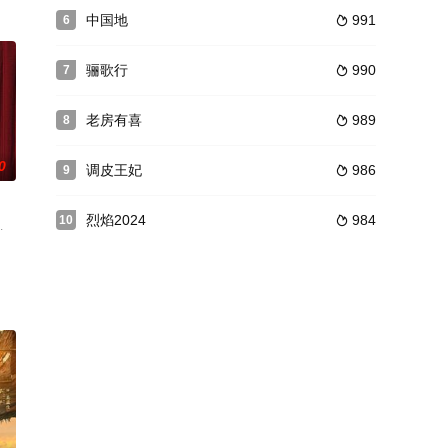
队长阳蒙重逢
重视。在对其布控调查的期间内，发现其牵连出更
一部穿书爽文《穿书之恶魔宠妃》，成为原本剧情中要被主角打败的大反派祸
中国地
991
6

骊歌行
990
7

老房有喜
989
8

0
调皮王妃
986
9

烈焰2024
984
10

对手，逐渐成
微知著揭示社会的不同切面和现象。力求用令人捧腹的喜剧作品，满足观众的喜剧
国版，是BBC Studios在中国大陆首部与本土公司共研共创，针对中国市场