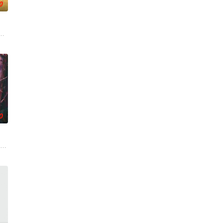
0
深联结。两
、孙希光和黄鹰等人开始筹备建立冀南银行，手
逾白，我喜欢你，哲学和生物学意义上的喜欢。”那个夜晚，他脸颊微热，还听
大生企业，实业报国的故事。甲午战争后，国家蒙羞，张謇虽高中状元，却渴
0
，他遇见妻弟贝律清（闫睿豪 饰）并逐渐被对
人背负过往伤痕，避世居于深山；一人心怀迷茫，于旅途中误入这片山林。在四
市 海南越酷文化传媒有限公司