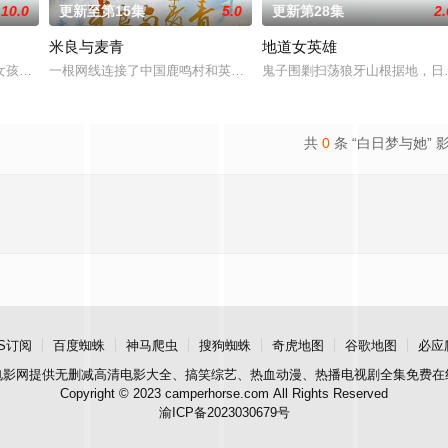
10.0
更新至第15集
5.0
更新第28集
2.
米良与麦青
地道女英雄
婚姻的殿堂没多久，还处在新婚燕尔的喜悦和幸福之中，虽然婆婆王翠芬有点难
女孩夏晓云（张歆艺 饰）邂逅了风度翩翩的集团老板高野（黄觉 饰），随着时
一根网线连接了中国鹿鸣村和英国牛津，麦香通过视频向米良宣告：
鬼子围剿扫荡狼牙山根据地，日
共
0
条 “白日梦与她” 
S订阅
百度蜘蛛
神马爬虫
搜狗蜘蛛
奇虎地图
谷歌地图
必应
电影网
提供无删减高清电影大全、搞笑综艺、热血动漫、热播电视剧全集免费在
Copyright © 2023 camperhorse.com All Rights Reserved
渝ICP备2023030679号