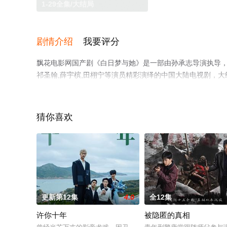
1-29全集/大结局
剧情介绍
我要评分
飘花电影网国产剧《白日梦与她》是一部由孙承志导演执导，王紫璇
祁圣翰,薛宇槟,田栩宁等演员精彩演绎的中国大陆电视剧，大
就上飘花影院，热播电视剧提前免费观看，更多剧情信息可
猜你喜欢
更新第12集
4.0
全12集
许你十年
被隐匿的真相