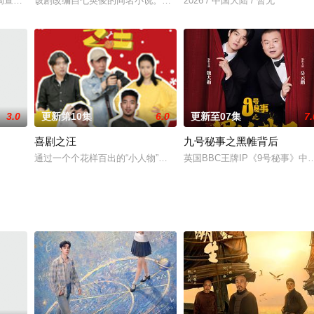
受失眠之苦。在前往孤岛拍摄实境节目的行程，他意外与高中同学、现任的救援
调查一起十年前的裸女案，曾经的主犯白启明再次回到青城市引起了警方的高度
该剧改编自七英俊的同名小说。现代社畜王翠花（王楚然 饰）穿越到
2026 / 中国大陆 / 暂无
3.0
更新第10集
6.0
更新至07集
7.
喜剧之汪
九号秘事之黑帷背后
掘出惊人游泳天赋，带入泳池。在俱乐部，他曾与傲慢的队长潘亮从水火不容的
通过一个个花样百出的“小人物”反映“大生活”，说尽人情百态，见
英国BBC王牌IP《9号秘事》中