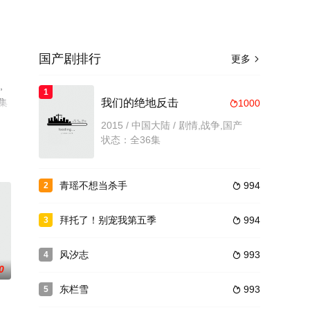
国产剧排行
更多

,
1
集
我们的绝地反击
1000

2015 / 中国大陆 / 剧情,战争,国产
状态：全36集
青瑶不想当杀手
994
2

拜托了！别宠我第五季
994
3

风汐志
993
4

0
东栏雪
993
5
