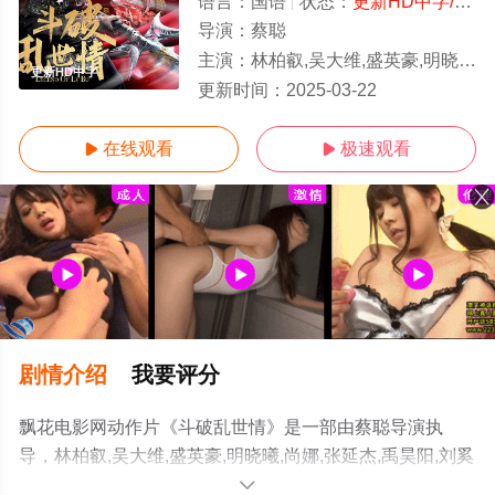
语言：
国语
状态：
更新HD中字/高清
导演：
蔡聪
主演：
林柏叡,吴大维,盛英豪,明晓曦,尚娜,张延杰,禹昊阳,刘奚子,简宇熙,严凌云
更新HD中字
更新时间：
2025-03-22
在线观看
极速观看


剧情介绍
我要评分
飘花电影网动作片《斗破乱世情》是一部由蔡聪导演执
导，林柏叡,吴大维,盛英豪,明晓曦,尚娜,张延杰,禹昊阳,刘奚
子,简宇熙,严凌云等演员精彩演绎的大陆电影，手机免费观
