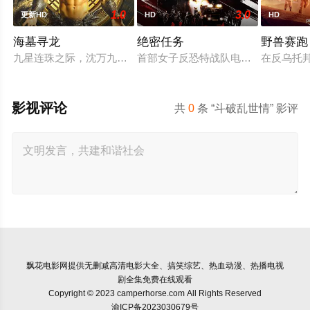
1.0
3.0
更新HD
HD
HD
海墓寻龙
绝密任务
野兽赛跑
九星连珠之际，沈万九海墓随岛浮现，引发各方势力觊觎。江湖
首部女子反恐特战队电影，面对恐怖主
在反乌托
影视评论
共
0
条 “斗破乱世情” 影评
飘花电影网
提供无删减高清电影大全、搞笑综艺、热血动漫、热播电视
剧全集免费在线观看
Copyright © 2023 camperhorse.com All Rights Reserved
渝ICP备2023030679号