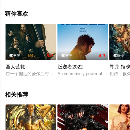
看高清未删减完整版电影大全就上飘花影院，更多剧情信
息可移步至豆瓣电影、电视猫或剧情网等平台了解。
猜你喜欢
8.0
4.0
HD中字
HD中字
HD国语
圣人营救
叛逆者2022
寻龙.镇
在一个偏远的爱尔兰村庄，一个有者伤害他人的杀手的芬巴人（连
An immensely powerful and nuanced por
相传，很
相关推荐