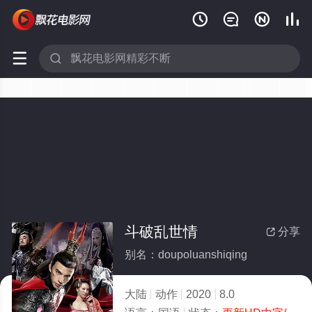






斗破乱世情
分享

别名：doupoluanshiqing
大陆
动作
2020
8.0