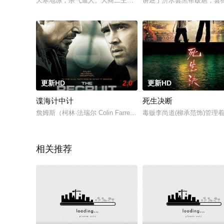
天寒地冻，杀气逼人。大商二王子殷寿（费翔 饰）带领亲手调教
讲述了沂水县黑帮跋扈，县
更新HD
2.0
更新HD
谍海计中计
死生决断
詹姆斯（柯林·法瑞尔 Colin Farrell 饰）以优等生的身
毒贩李尚道(柳承范饰)管理
相关推荐