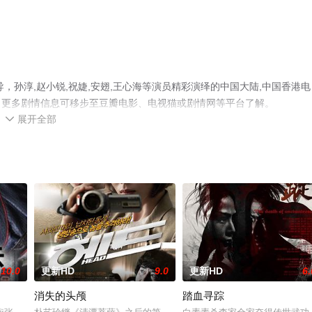
，孙淳,赵小锐,祝婕,安翅,王心海等演员精彩演绎的中国大陆,中国香港电
，更多剧情信息可移步至豆瓣电影、电视猫或剧情网等平台了解。
展开全部

10.0
更新HD
9.0
更新HD
6.
消失的头颅
踏血寻踪