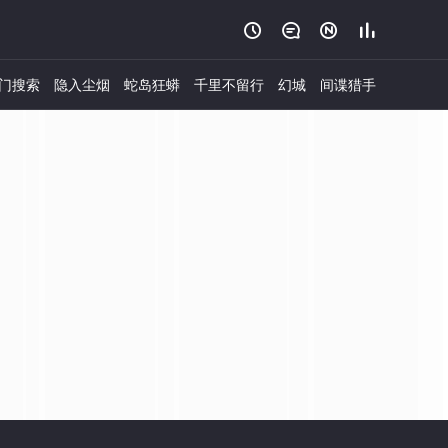




门搜索
隐入尘烟
蛇岛狂蟒
千里不留行
幻城
间谍猎手