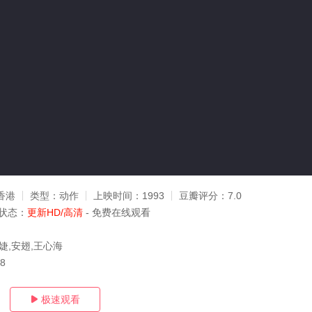
香港
类型：
动作
上映时间：
1993
豆瓣评分：
7.0
状态：
更新HD/高清
- 免费在线观看
婕,安翅,王心海
18
极速观看
