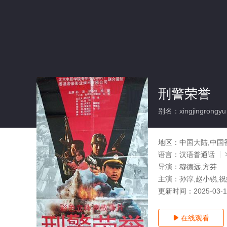
刑警荣誉
别名：xingjingrongyu
地区：
中国大陆,中国
语言：
汉语普通话
导演：
穆德远,方芬
主演：
孙淳,赵小锐,祝
更新时间：
2025-03-
在线观看
