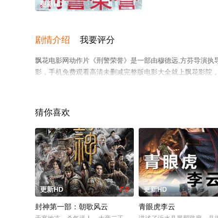
更新HD
剧情介绍
我要评分
飘花电影网动作片《刑警荣誉》是一部由穆德远,方芬导演执导
影，手机免费观看高清未删减完整版电影大全就上飘花影院
猜你喜欢
更新HD
7.0
更新HD
封神第一部：朝歌风云
青眼虎李云