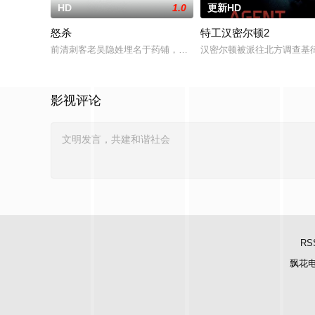
HD
1.0
更新HD
怒杀
特工汉密尔顿2
前清刺客老吴隐姓埋名于药铺，却为守护单亲母女小茜和依依，
汉密尔顿被派往北方调查基
影视评论
RS
飘花