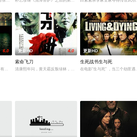
的质子旅和殷商大军征讨叛乱的冀州侯苏护，却无意间解除了轩辕坟中妖狐的封
衙张大人明哲保身，与虎联帮签订酉时协议，决定互不干涉。州里派李云接任都
朴艺珍继《清潭菩萨》之后的第二部大银幕作品，将扮演一名热血女记
白素素杀李家全家夺得传世武功
6.0
更新HD
4.0
更新HD
9.
索命飞刀
生死战书生与死
份顺利通过中情局的初期审查，和其它精英学子一起进入训练基地接受特种训练。
着有三万顾客的黄金区域，住着豪华公寓，享受着荣华富贵。但有一天被刑警道京
清康熙年问，黄天霸反叛绿林，因暗害连环套寨主窦尔敦有功，被皇
在电影“生与死” ，当三个劫