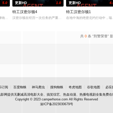
5.0
更新HD
1.0
更新HD
4.
特工汉密尔顿4
特工汉密尔顿1
被迫出手击杀黑帮一伙而暴露身份。幕后黑手向爷派杀手左轮抓住母女二人要挟
律纳太空项目的间谍行为，同时发现有人从瑞典窃取秘密武器材料。他被调至布
汉密尔顿在经历一次任务的严重后果后，陷入了自我毁灭的状态。然
在地中海的绝密北约行动中，瑞
共
0
条 “刑警荣誉” 
S订阅
百度蜘蛛
神马爬虫
搜狗蜘蛛
奇虎地图
谷歌地图
必应
电影网
提供无删减高清电影大全、搞笑综艺、热血动漫、热播电视剧全集免费在
Copyright © 2023 camperhorse.com All Rights Reserved
渝ICP备2023030679号