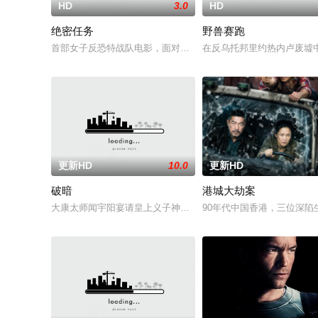
HD
3.0
HD
绝密任务
野兽赛跑
首部女子反恐特战队电影，面对恐怖主义恶势力，“最飒女子反恐特
在反乌托邦里约热内卢废墟
更新HD
10.0
更新HD
破暗
港城大劫案
大康太师闻宇阳宴请皇上义子神策府神威将军冷啸天，席间告知
90年代中国香港，三位深