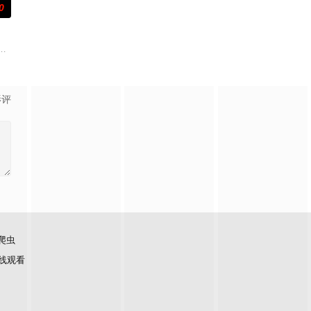
0
并引出老吴。
鲁塞尔担任国防部长保镖，而叛乱分子计划在欧盟
而，他被说服去执行他最擅长的任务——前往波兰找回一个掌握重要信息的瑞典
典攻击潜水员遇害。汉密尔顿，受害者的老友，前往法国土伦军事基地展开调
影评
爬虫
线观看