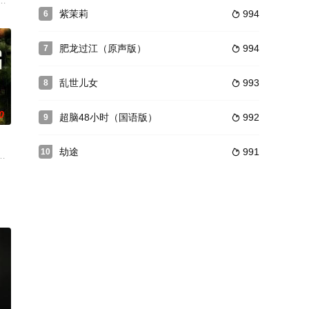
印。妖狐附
头一职，李云上任之时，遭遇蒙面人追杀，被告知
者，讲述她在追踪新闻时无意被卷入人体器官买卖案件中的故事。god组合出
秘籍《莲花秘籍》，李御风为报血海深仇，誓要手刃白素素。多年之后，魔女
紫茉莉
994
6

肥龙过江（原声版）
994
7

乱世儿女
993
8

0
超脑48小时（国语版）
992
9

劫途
991
10

长(黄正民饰)抓住了弱点，于是在道京长的
上御封金匾一块。黄天霸受宠若惊，设家宴庆功。席间，三把飞刀从梁上飞向黄
匪遇上两个杀手时，后者胁持人质就扭转局面了。现场被警察重重包围，那些劫匪