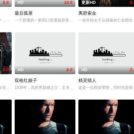
5.0
HD
10.0
更新HD
3.
最后孤屋
离群索金
战队”临危受命，精英队长陈梓静（于文文 饰）率队员金凤（卢靖姗 饰）、齐
中，城市被阶级斗争撕裂，人们沉迷于血腥竞技。一位抵抗运动领袖为拯救妹妹
一个普通的一家四口突遭诡异变故，被困在自家房屋中超过 1000 
一名年轻女子从残暴的亡命团伙
5.0
HD
6.0
HD
2.
双枪红娘子
精灵猎人
他一个消息，刚刚继任北疆镇海王的薛世明遭刺客暗杀，大康名医李长生父子卷
陷生存绝境的底层小人物，因一场劫案命运交织。押款员唐月玲急需巨款为心脏
1938年，高胜男新婚之日，丈夫被日军残害，父辈亦遭屠戮。她举
这是一位精英警察，同时也是精