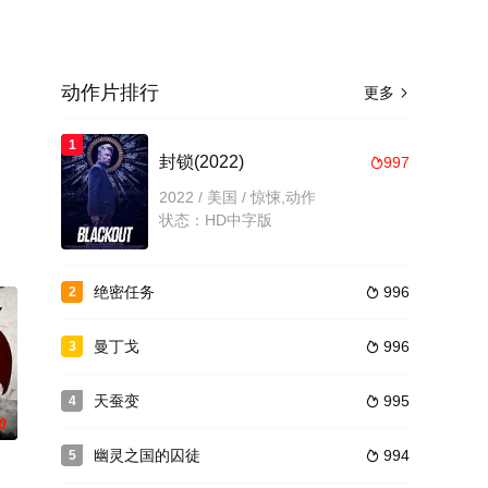
动作片排行
更多

1
封锁(2022)
997

2022 / 美国 / 惊悚,动作
状态：HD中字版
绝密任务
996
2

曼丁戈
996
3

天蚕变
995
4

0
幽灵之国的囚徒
994
5
