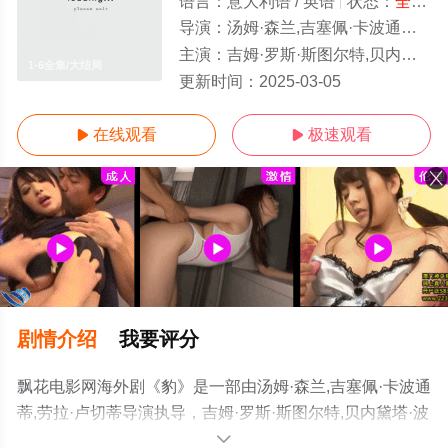
语言：
意大利语 / 英语
状态：
全6集
导演：
汤姆·森兰,吉塞佩·卡波通蒂,劳拉·卢切蒂
主演：
吉姆·罗斯·斯图尔特,贝内黛塔·波尔卡罗利,戴娃·卡索,萨尔·南尼,保罗·卡拉布雷西,弗朗西斯科·科勒拉,Greta
1-6全集/大结局
更新时间：
2025-03-05
在线观看
极速观看


剧情介绍
我要评分
飘花电影网海外剧《豹》是一部由汤姆·森兰,吉塞佩·卡波通
蒂,劳拉·卢切蒂导演执导，吉姆·罗斯·斯图尔特,贝内黛塔·波
尔卡罗利,戴娃·卡索,萨尔·南尼,保罗·卡拉布雷西,弗朗西斯
