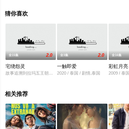
科·科勒拉,Greta,Esposito,科拉多等演员精彩演绎的意大利 /
英国电视剧，大结局剧情已揭晓（1-6全集），手机免费观
猜你喜欢
看高清未删减完整版电视剧全集就上飘花影院，热播电视
剧提前免费观看，更多剧情信息可移步至豆瓣电视剧、电
视猫或剧情网等平台了解。
2.0
2.0
全15集
全3集
全16集
宅绕怨灵
一触即爱
彩虹月亮
故事追溯到拉玛五王朝时期，由Preaw饰演的Peegun跟Cee
2020 / 泰国 / 剧情,泰国
2009 / 泰国 
相关推荐