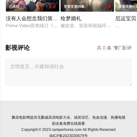
5.0
3.0
已完结
更新至第08集
更新至第01
没有人会想念我们第二季
绘梦婚礼
厄运宝贝
Prime Video宣布续订《没有人会想念我们》第二季。
被欢笑、笑容和祝福环绕的婚礼仅仅
...
影视评论
共
0
条 “豹” 影评
飘花电影网
提供无删减高清电影大全、搞笑综艺、热血动漫、热播电视
剧全集免费在线观看
Copyright © 2023 camperhorse.com All Rights Reserved
渝ICP备2023030679号