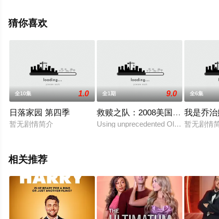
情信息可移步至豆瓣综艺、电视猫或剧情网等平台了解。
猜你喜欢
1.0
9.0
全10集
全1期
全6集
日落家园 第四季
救赎之队：2008美国男篮奥运梦
我是乔治
暂无剧情简介
Using unprecedented Olympic footage 
暂无剧情
相关推荐