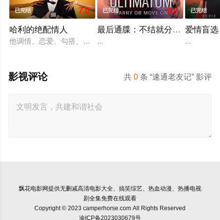
7.0
2.0
已完结
已完结
已完结
哈利的绝配情人
最后通牒：不结就分第四季
爱情盲选
他调情、恋爱、勾搭、分手。他甚至用糖果戒指求婚。但现在，在新
...
...
影视评论
共
0
条 “速通老友记” 影评
飘花电影网
提供无删减高清电影大全、搞笑综艺、热血动漫、热播电视
剧全集免费在线观看
Copyright © 2023 camperhorse.com All Rights Reserved
渝ICP备2023030679号