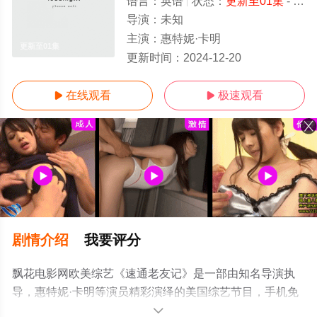
语言：
英语
状态：
更新至01集
- 免费在线观看
导演：
未知
主演：
惠特妮·卡明
更新至01集
更新时间：
2024-12-20
在线观看
极速观看


剧情介绍
我要评分
飘花电影网欧美综艺《速通老友记》是一部由知名导演执
导，惠特妮·卡明等演员精彩演绎的美国综艺节目，手机免
费观看高清未删减完整版综艺节目就上飘花影院，更多剧
