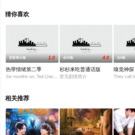
未删减完整版电视剧全集就上飘花影院，热播电视剧提前
免费观看，更多剧情信息可移步至豆瓣电视剧、电视猫或
猜你喜欢
剧情网等平台了解。
1.0
4.0
更新第02集
全40集
全8集
热带情绪第二季
杉杉来吃普通话版
嗅觉神探
Six months on, Ted (Jane) and Amanda (Chamoun) investigate a 
暂无剧情简介
They call 
相关推荐