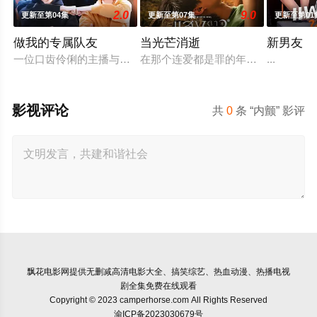
2.0
9.0
更新至第04集
更新至第07集
更新至第01
做我的专属队友
当光芒消逝
新男友
一位口齿伶俐的主播与新手玩家！顶级主播Thi追捕神秘玩家Z
在那个连爱都是罪的年代，他们选择了彼
...
影视评论
共
0
条 “内颤” 影评
飘花电影网
提供无删减高清电影大全、搞笑综艺、热血动漫、热播电视
剧全集免费在线观看
Copyright © 2023 camperhorse.com All Rights Reserved
渝ICP备2023030679号