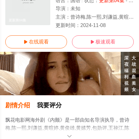
语言：
国语
状态：
更新第04集
- 免费在线观看
导演：
未知
主演：
曾诗梅,陈一熙,刘谦益,黄暄婷,黄俊雄,黄嫊芳,包勋评,王禄江,陈美心
更新第04集
更新时间：
2024-11-08
在线观看
极速观看


剧情介绍
我要评分
飘花电影网海外剧《内颤》是一部由知名导演执导，曾诗
梅,陈一熙,刘谦益,黄暄婷,黄俊雄,黄嫊芳,包勋评,王禄江,陈
美心等演员精彩演绎的新加坡电视剧，手机免费观看高清
