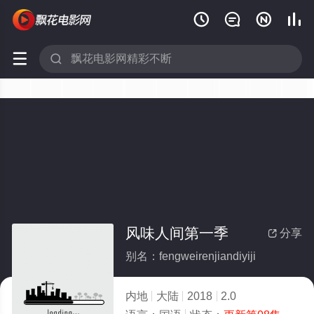






风味人间第一季
分享

别名：fengweirenjiandiyiji
内地
大陆
2018
2.0