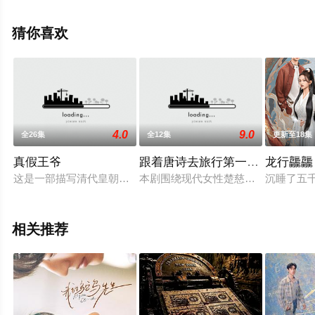
视剧提前免费观看，更多剧情信息可移步至豆瓣电视剧、
电视猫或剧情网等平台了解。
猜你喜欢
4.0
9.0
全26集
全12集
更新至18集
真假王爷
跟着唐诗去旅行第一季：我和诗
龙行龘龘
这是一部描写清代皇朝历史的古装电剧连续剧，真实再现了中国
本剧围绕现代女性楚慈与穿越而来的
沉睡了五
相关推荐