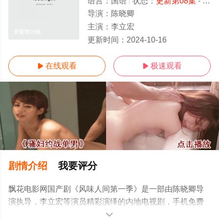
语言：
国语
状态：
更新第08集
- 免费在线观看
导演：
陈晓卿
主演：
李立宏
更新第08集
更新时间：
2024-10-16
在线观看
极速观看


剧情介绍
我要评分
飘花电影网国产剧《风味人间第一季》是一部由陈晓卿导
演执导，李立宏等演员精彩演绎的内地电视剧，手机免费
观看高清未删减完整版电视剧全集就上飘花影院，热播电
