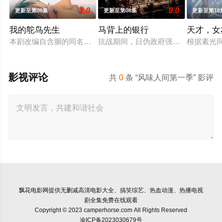
1.0
9.0
更新至第06集
更新至第08集
更新至第16
我的鸵鸟先生
马背上的银行
天才，女
本剧改编自含胭的同名小说，讲述了邻家女孩庞倩（苏晓彤 饰）
抗战期间，日伪政府强行推广、使用
根据素光
影视评论
共
0
条 “风味人间第一季” 影评
飘花电影网
提供无删减高清电影大全、搞笑综艺、热血动漫、热播电视
剧全集免费在线观看
Copyright © 2023 camperhorse.com All Rights Reserved
渝ICP备2023030679号