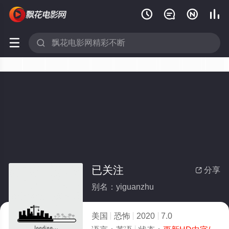






已关注
分享

别名：yiguanzhu
美国
恐怖
2020
7.0