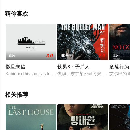
免费观看高清未删减完整版电影大全就上飘花影院，更多
剧情信息可移步至豆瓣电影、电视猫或剧情网等平台了
猜你喜欢
解。
3.0
2.0
正片
HD中字
正片
撒旦来临
铁男3：子弹人
危险行为
Kabir and his family's fun weekend retreat takes a nightmarish tu
供职于东京某公司的安东尼（埃里克·波希
艾尔巴的
相关推荐