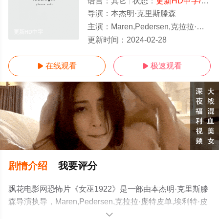
语言：
其它
状态：
更新HD中字/高清
导演：
本杰明·克里斯滕森
主演：
Maren,Pedersen,克拉拉·庞特皮单,埃利特·皮奥,奥斯卡·斯特里博尔特
更新HD中字
更新时间：
2024-02-28
在线观看
极速观看


剧情介绍
我要评分
飘花电影网恐怖片《女巫1922》是一部由本杰明·克里斯滕
森导演执导，Maren,Pedersen,克拉拉·庞特皮单,埃利特·皮
奥,奥斯卡·斯特里博尔特等演员精彩演绎的其它电影，手机
