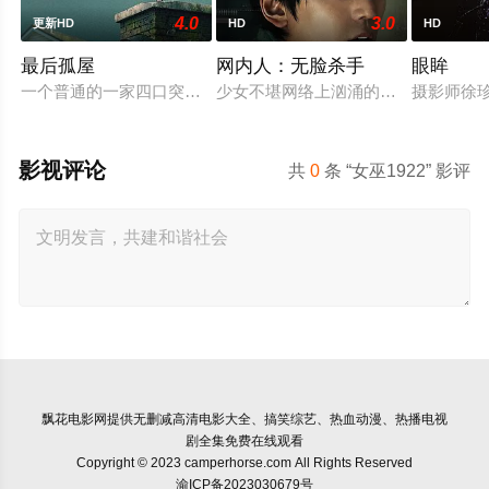
4.0
3.0
更新HD
HD
HD
最后孤屋
网内人：无脸杀手
眼眸
一个普通的一家四口突遭诡异变故，被困在自家房屋中超过 100
少女不堪网络上汹涌的匿名暴力，选
摄影师徐
影视评论
共
0
条 “女巫1922” 影评
飘花电影网
提供无删减高清电影大全、搞笑综艺、热血动漫、热播电视
剧全集免费在线观看
Copyright © 2023 camperhorse.com All Rights Reserved
渝ICP备2023030679号