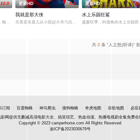
10.0
更新HD
5.0
更新HD
9.
我就是那大侠
水上乐园狂鲨
鲨鱼笼潜水，同时享受奢靡的派对狂欢。然而他们浑然不知，这趟旅程不过是一
，梅尔在新加坡的特别行动组担任警察。这一次，他要对付的是黑帮，其中大多
无畏是名孤儿从小跟赵大爷习武收废品，做事一根筋的他总被误解。
盛夏旺季，科德角的水上乐园挤
共
0
条 “人之怒(听译)” 
S订阅
百度蜘蛛
神马爬虫
搜狗蜘蛛
奇虎地图
谷歌地图
必应
电影网
提供无删减高清电影大全、搞笑综艺、热血动漫、热播电视剧全集免费在
Copyright © 2023 camperhorse.com All Rights Reserved
渝ICP备2023030679号