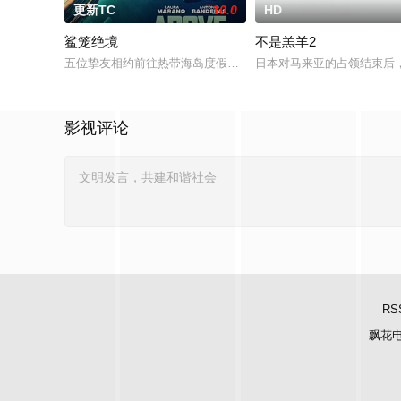
更新TC
10.0
HD
鲨笼绝境
不是羔羊2
五位挚友相约前往热带海岛度假，计划在碧蓝海域中体验刺激的
日本对马来亚的占领结束后
影视评论
RS
飘花