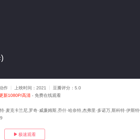
)
动作
上映时间：
2021
豆瓣评分：
5.0
更新1080P/高清
- 免费在线观看
特·麦克卡兰尼,罗奇·威廉姆斯,乔什·哈奈特,杰弗里·多诺万,斯科特·伊斯特
09
极速观看
