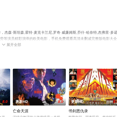
杰森·斯坦森,霍特·麦克卡兰尼,罗奇·威廉姆斯,乔什·哈奈特,杰弗里·多
阿隆索,劳等演员精彩演绎的欧美电影，手机免费观看高清未删减完整版电影大
展开全部
情网等平台了解。

8.0
更新HD
8.0
更新HD
8.
亡命天涯
书剑恩仇录