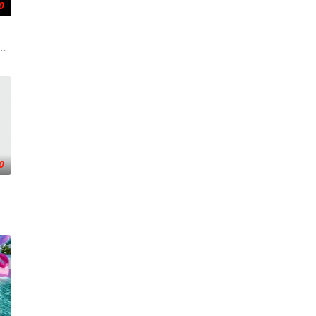
0
与精灵之王展
手向爷派杀手左轮抓住母女二人要挟并引出老吴。
从瑞典窃取秘密武器材料。他被调至布鲁塞尔担任国防部长保镖，而叛乱分子计
后果后，陷入了自我毁灭的状态。然而，他被说服去执行他最擅长的任务——
0
追查案件背景
着重塑造了缉毒警察在危险环境中坚守岗位，与毒
一支被嘲为“无胜利队”的业余球队。当一群问题少年遇上背负阴影的教练，他
贪国库银两，身陷囹圄在即，叶庭急召其子叶护相见。叶护心知父亲蒙冤，却