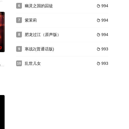
，决定金盆
心，踏上寻找开天神斧的路途，然当初华山之战沉
入大海。小海良心未泯，准备洗手不干，他大哥却逼他再做一次，双方发生口角
清势力也甚为活跃。反清帮会红花会第四把交椅文泰来（邓伟豪 饰）和妻子骆
幽灵之国的囚徒
994
6

紫茉莉
994
7

肥龙过江（原声版）
994
8

0
寒战2(普通话版)
993
9

乱世儿女
993
10

。在海岛上，
通和妻子正为此书和厉樊山恶斗。樊山夫妇为孟所
ec
st defend his family business from corp