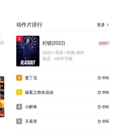
动作片排行
更多

诺
1
全就
封锁(2022)
997

2022 / 美国 / 惊悚,动作
状态：HD中字版
曼丁戈
996
2

破案之致命追凶
996
3

小醉拳
996
4

0
天蚕变
995
5
