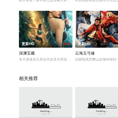
影片讲述了多年前九龙话事人章山河（陈小春 饰）因与人火拼锒
本部电影讲述沉香经历华山
更新HD
8.0
更新HD
深渊宝藏
云海玉弓缘
本片讲述沐王府后代沐灵为寻找父亲而展开一段冒险之旅。为了
武林怪杰厉樊山在海外得到
相关推荐