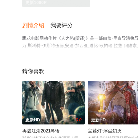
更新1080P
剧情介绍
我要评分
飘花电影网动作片《人之怒(听译)》是一部由盖·里奇导演执导，
万,斯科特·伊斯特伍德,安迪·加西亚,道比·欧帕瑞,拉兹·
上飘花影院，更多剧情信息可移步至豆瓣电影、电视猫或剧
猜你喜欢
更新HD
6.0
更新HD
再战江湖2021粤语
宝莲灯·浮尘幻灭