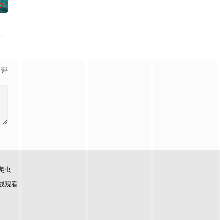
0
场精心布局的
数人在鸦片生意方面活动，并且受到腐败官员的保
在经历一次重大事件后，被迫加入保健品公司，实现了自我价值体验到社会存在
满了消暑游客，一群凶猛的大白鲨突然闯入园区水域，把整片游乐区变成了开
影评
爬虫
线观看