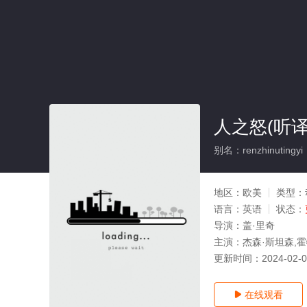
人之怒(听译
别名：renzhinutingyi
地区：
欧美
类型：
语言：
英语
状态：
导演：
盖·里奇
主演：
杰森·斯坦森,霍
更新时间：
2024-02-
在线观看
