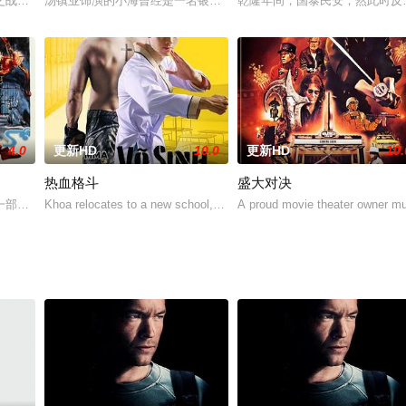
铛入狱，妻子悲痛不已而难产早逝，留下女儿在福利院长大。多年后章山河出狱
之战，结果挚爱殒命也未救出父母，陷入消沉的沉香，在好友的帮助下终重拾信
汤镇业饰演的小海曾经是一名银行劫匪，抢钱逃跑过程中失手钱袋落
乾隆年间，国泰民安，然此时反
4.0
更新HD
10.0
更新HD
10.
热血格斗
盛大对决
实现家族的夙愿，她前往藏宝海岛，但遇到了前男友胡沙和心怀鬼胎的海盗宋铭
一部武林秘桫苦练修罗阴煞功，惹来武林中人垂涎。毒龙尊者盗窃时，巧遇孟神
Khoa relocates to a new school, where he joins the Vo Ta club and b
A proud movie theater owner mu