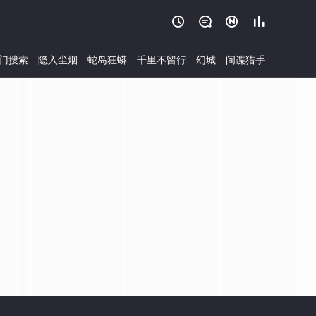




门搜索
隐入尘烟
蛇岛狂蟒
千里不留行
幻城
间谍猎手