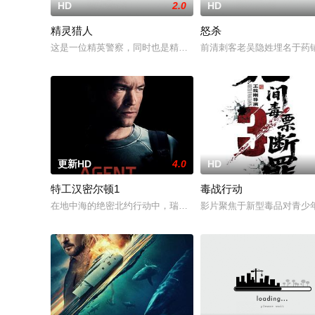
HD
2.0
HD
精灵猎人
怒杀
这是一位精英警察，同时也是精灵猎手。在调查一系列血腥谋杀
前清刺客老吴隐姓埋名于药
更新HD
4.0
HD
特工汉密尔顿1
毒战行动
在地中海的绝密北约行动中，瑞典攻击潜水员遇害。汉密尔顿，
影片聚焦于新型毒品对青少