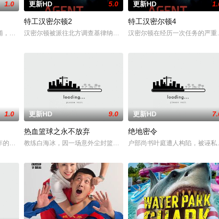
1.0
更新HD
5.0
更新HD
1.
特工汉密尔顿2
特工汉密尔顿4
案的过程中，他面临着来自超自然界的威胁。为了维护两个世界的平衡，他必须
铺，却为守护单亲母女小茜和依依，被迫出手击杀黑帮一伙而暴露身份。幕后黑
汉密尔顿被派往北方调查基律纳太空项目的间谍行为，同时发现有人
汉密尔顿在经历一次任务的严重
1.0
更新HD
9.0
更新HD
7.
热血篮球之永不放弃
绝地密令
受害者的老友，前往法国土伦军事基地展开调查。他与克里斯汀伪装身份，深入
年的危害，对社会秩序的破坏为主题，旨在通过电影让观众意识到毒品的可怕，
教练白海冰，因一场意外尘封篮球梦。为完成病危师兄的嘱托，他接手
户部尚书叶庭遭人构陷，被诬私