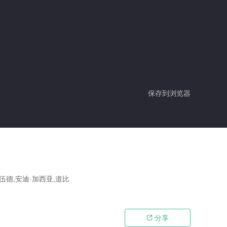
保存到浏览器
伍德,安迪·加西亚,道比
分享
