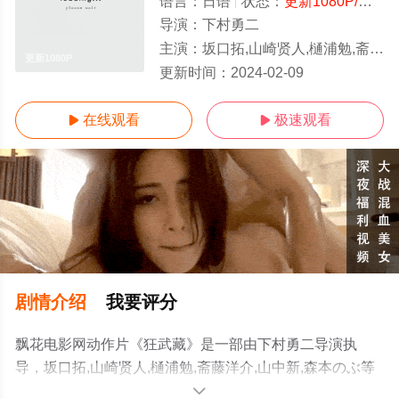
语言：
日语
状态：
更新1080P/高清
-
导演：
下村勇二
主演：
坂口拓,山崎贤人,樋浦勉,斋藤洋介,山中新,森本のぶ
更新1080P
更新时间：
2024-02-09
在线观看
极速观看


剧情介绍
我要评分
飘花电影网动作片《狂武藏》是一部由下村勇二导演执
导，坂口拓,山崎贤人,樋浦勉,斋藤洋介,山中新,森本のぶ等
演员精彩演绎的日本电影，手机免费观看高清未删减完整
