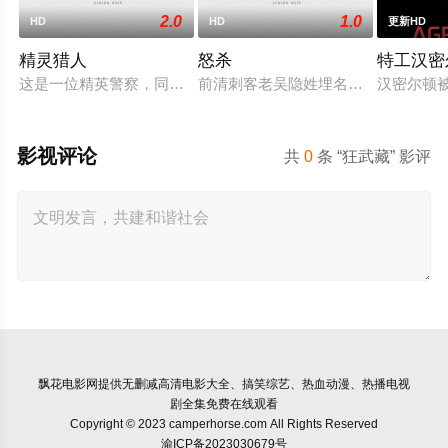
2.0
1.0
HD
HD
更新HD
精灵猎人
怒杀
特工汉密
这是一位精英警察，同时也是精灵猎手。在调查一系列血腥谋杀
前清刺客老吴隐姓埋名于药铺，却为
汉密尔顿
影视评论
共
0
条 “狂武藏” 影评
飘花电影网
提供无删减高清电影大全、搞笑综艺、热血动漫、热播电视
剧全集免费在线观看
Copyright © 2023 camperhorse.com All Rights Reserved
渝ICP备2023030679号