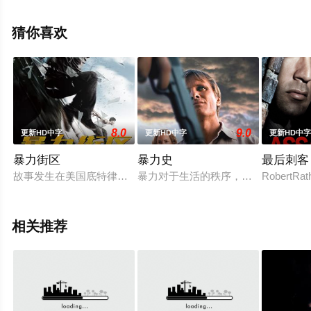
版电影大全就上飘花影院，更多剧情信息可移步至豆瓣电
影、电视猫或剧情网等平台了解。
猜你喜欢
8.0
9.0
更新HD中字
更新HD中字
更新HD中
暴力街区
暴力史
最后刺客
故事发生在美国底特律，不断升高的犯罪率和持续扩大的犯罪势力
暴力对于生活的秩序，对于各种不同处境的
Rober
相关推荐