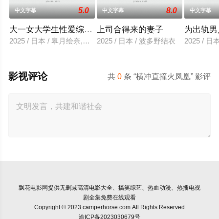
5.0
8.0
中文字幕
中文字幕
中文字幕
大一女大学生性爱综艺视频
上司合得来的妻子
为出轨男
2025 / 日本 / 皐月绘奈,水田贤治
2025 / 日本 / 波多野结衣
2025 / 
影视评论
共
0
条 “横冲直撞火凤凰” 影评
飘花电影网
提供无删减高清电影大全、搞笑综艺、热血动漫、热播电视
剧全集免费在线观看
Copyright © 2023 camperhorse.com All Rights Reserved
渝ICP备2023030679号