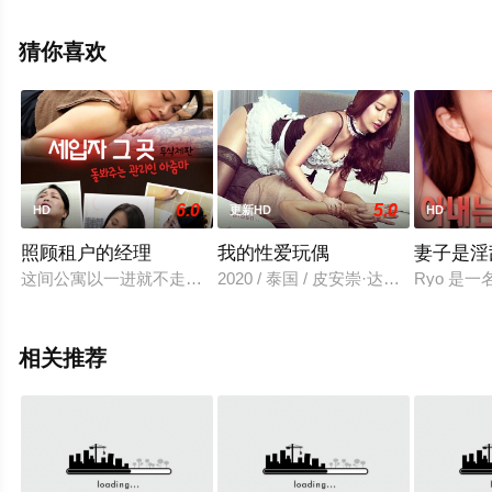
影大全就上飘花影院，更多剧情信息可移步至豆瓣电影、
电视猫或剧情网等平台了解。
猜你喜欢
6.0
5.0
HD
更新HD
HD
照顾租户的经理
我的性爱玩偶
妻子是淫
这间公寓以一进就不走而闻名。原因就在于公寓经理的权力。 5
2020 / 泰国 / 皮安崇·达姆容桑托恩查,Pic
Ryo 
相关推荐