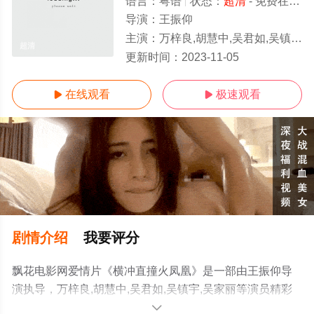
语言：
粤语
状态：
超清
- 免费在线观看
导演：
王振仰
主演：
万梓良,胡慧中,吴君如,吴镇宇,吴家丽
超清
更新时间：
2023-11-05
在线观看
极速观看


剧情介绍
我要评分
飘花电影网爱情片《横冲直撞火凤凰》是一部由王振仰导
演执导，万梓良,胡慧中,吴君如,吴镇宇,吴家丽等演员精彩
演绎的中国香港电影，手机免费观看高清未删减完整版电
