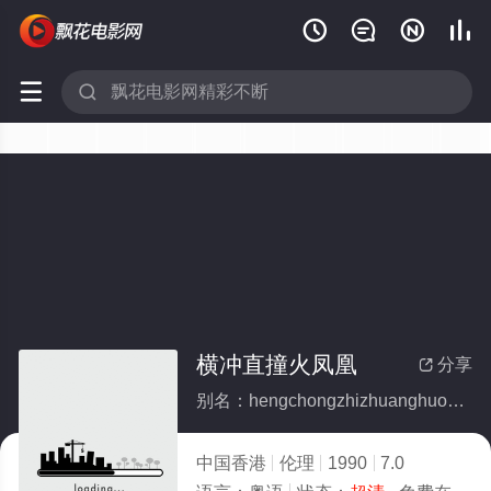






横冲直撞火凤凰
分享

别名：hengchongzhizhuanghuofenghuang
中国香港
伦理
1990
7.0