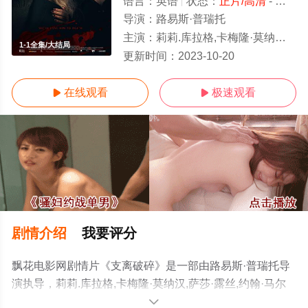
语言：
英语
状态：
正片/高清
- 免费在线观看
导演：
路易斯·普瑞托
主演：
莉莉.库拉格,卡梅隆·莫纳汉,萨莎·露丝,约翰·马尔科维奇,弗兰克·格里罗,阿什·桑托斯,詹姆斯·C·伯恩斯,达特·
1-1全集/大结局
更新时间：
2023-10-20
在线观看
极速观看


剧情介绍
我要评分
飘花电影网剧情片《支离破碎》是一部由路易斯·普瑞托导
演执导，莉莉.库拉格,卡梅隆·莫纳汉,萨莎·露丝,约翰·马尔
科维奇,弗兰克·格里罗,阿什·桑托斯,詹姆斯·C·伯恩斯,达特·
