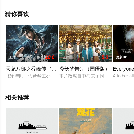
樊,J·M·洛根,Davi等演员精彩演绎的美国 / 德国 / 瑞士电
影，大结局剧情已揭晓（1-1全集），手机免费观看高清未
猜你喜欢
删减完整版电影大全就上飘花影院，更多剧情信息可移步
至豆瓣电影、电视猫或剧情网等平台了解。
10.0
5.0
正片
正片
更新HD
天龙八部之乔峰传（粤语版）
漫长的告别（国语版）
Everyone
北宋年间，丐帮帮主乔峰英雄侠义，受武林拥戴，却突遭指认为
本片改编自中岛京子同名小说，讲述原
A father at
相关推荐