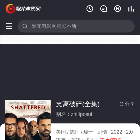






支离破碎(全集)
分享

别名：zhiliposui
美国 / 德国 / 瑞士
剧情
2022
2.0