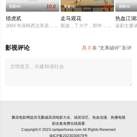
10.0
6.0
更新HD
更新HD
更新HD
猎虎贰
走马观花
热血江湖2
2004 年深秋西北草原，假交警截停铜矿押运车，炸药破箱、
新波，丁大宁，郭华，程一木他们毕
该剧主要
影视评论
共
0
条 “支离破碎” 影评
飘花电影网
提供无删减高清电影大全、搞笑综艺、热血动漫、热播电视
剧全集免费在线观看
Copyright © 2023 camperhorse.com All Rights Reserved
渝ICP备2023030679号