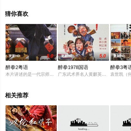
等演员精彩演绎的美国电影，大结局剧情已揭晓（1-1全
集），手机免费观看高清未删减完整版电影大全就上飘花
猜你喜欢
影院，更多剧情信息可移步至豆瓣电影、电视猫或剧情网
等平台了解。
5.0
5.0
更新HD
更新HD
更新HD
醉拳2粤语
醉拳1978国语
醉拳3粤
本片讲述的是一代宗师黄飞鸿年少时代一段历险。民初年间，年
广东武术界名人黄麒英自儿子黄飞鸿
袁世凯（
相关推荐