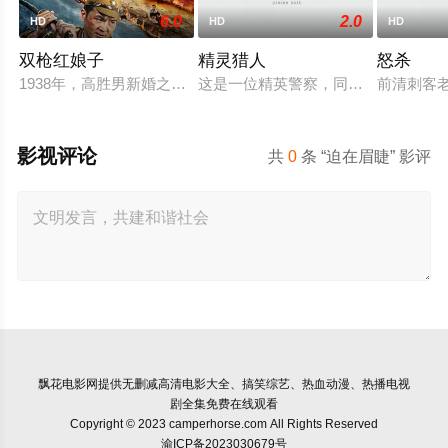
6.0
2.0
HD
HD
HD
双枪红娘子
精灵猎人
怒杀
1938年，高胜男新婚之日，丈夫被日军残害，父辈亦遭屠戮。
这是一位精英警察，同时也是精灵猎
前清刺客
影视评论
共
0
条 “迫在眉睫” 影评
飘花电影网
提供无删减高清电影大全、搞笑综艺、热血动漫、热播电视
剧全集免费在线观看
Copyright © 2023 camperhorse.com All Rights Reserved
渝ICP备2023030679号