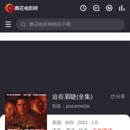






迫在眉睫(全集)
分享

别名：pozaimeijie
美国
动作
2001
1.0