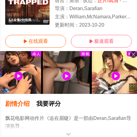
语言：
英语
状态：
正片/高清
- 免费在线观看
导演：
Deran,Sarafian
主演：
William,McNamara,Parker,Stevenson,Callum,Keith,Rennie,Suki
1-1全集/大结局
更新时间：
2023-10-20
在线观看
极速观看


剧情介绍
我要评分
飘花电影网动作片《迫在眉睫》是一部由Deran,Sarafian导
演执导，
William,McNamara,Parker,Stevenson,Callum,Keith,Rennie,Su
